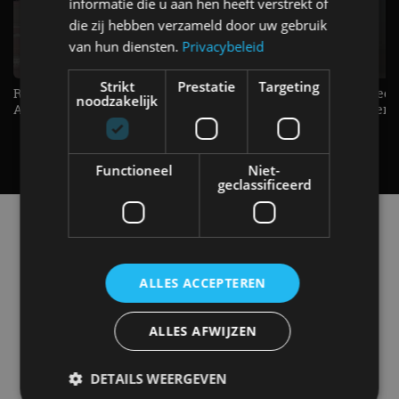
informatie die u aan hen heeft verstrekt of
die zij hebben verzameld door uw gebruik
van hun diensten.
Privacybeleid
Strikt
Prestatie
Targeting
Raad jij onze nieuwe duurtester? -
De Renault Twingo heeft een
noodzakelijk
AutoRAI TV
opvallende snelheidsmeter! -
AutoRAI TV
Functioneel
Niet-
geclassificeerd
Alle automerken
Selecteer een merk voor meer informatie, modellen
en alle nieuwsberichten
ALLES ACCEPTEREN
ALLES AFWIJZEN
Abarth
Aiways
Alfa Romeo
Alpine
DETAILS WEERGEVEN