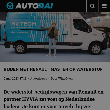
Autonieuws
Podcast
Autotests
Automerken
Adverteren
Contact
RIJDEN MET RENAULT MASTER OP WATERSTOF
MotorRAI.nl
6 mei 2023, 17:12
•
Autonieuws
• Door
Wim Otten
De waterstof-bedrijfswagen van Renault en
partner HYVIA zet voet op Nederlandse
bodem. Je kunt er voor terecht bij vier