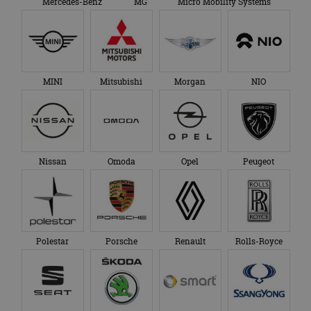
Mercedes-Benz
MG
Micro Mobility Systems
MINI
Mitsubishi
Morgan
NIO
Nissan
Omoda
Opel
Peugeot
Polestar
Porsche
Renault
Rolls-Royce