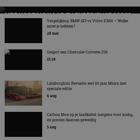
MET KORTING NAAR EV EXPERIENCE 2026?
AUTORAI REGELT HET!
Vergelijking: BMW iX3 vs Volvo EX60 – Welke
moet je hebben?
EV Experience 2026 van 24 tot 26 september
28 mei
Gespot: een Chevrolet Corvette Z06
15:38
Lamborghini Revuelto eert 60 jaar Miura met
speciale editie
6 aug
Carbon fibre op je laadkabel: nergens voor nodig,
en precies daarom geweldig
5 aug