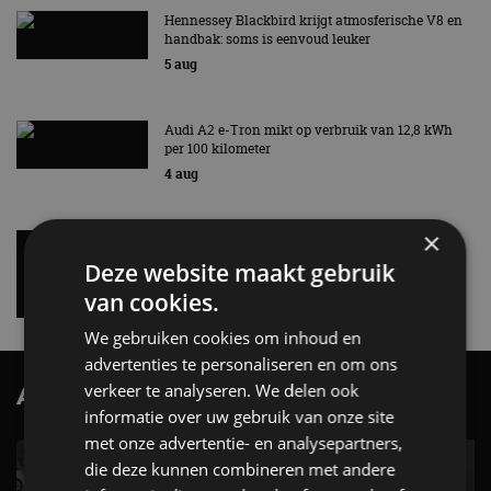
Hennessey Blackbird krijgt atmosferische V8 en
handbak: soms is eenvoud leuker
5 aug
Audi A2 e-Tron mikt op verbruik van 12,8 kWh
per 100 kilometer
4 aug
×
Elektrische Geely E2 (tijdelijk) net zo goedkoop
als een Renault Twingo
Deze website maakt gebruik
4 aug
van cookies.
We gebruiken cookies om inhoud en
advertenties te personaliseren en om ons
verkeer te analyseren. We delen ook
AutoRAI.nl TV
SUBSCRIBE
informatie over uw gebruik van onze site
met onze advertentie- en analysepartners,
die deze kunnen combineren met andere