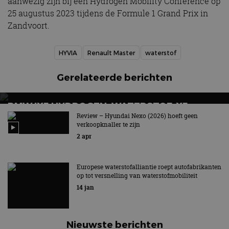
aanwezig zijn bij een Hydrogen Mobility Conference op
25 augustus 2023 tijdens de Formule 1 Grand Prix in
Zandvoort.
HYVIA
Renault Master
waterstof
Gerelateerde berichten
BMW IX5 HYDROGEN: WATERSTOF-X5
KRIJGT 750 KILOMETER ACTIERADIUS
Review – Hyundai Nexo (2026) hoeft geen
verkoopknaller te zijn
Eerste in serie geproduceerde BMW met
2 apr
brandstofcelaandrijving
Europese waterstofalliantie roept autofabrikanten
op tot versnelling van waterstofmobiliteit
14 jan
Nieuwste berichten