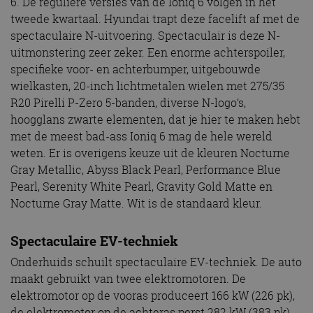
6. De reguliere versies van de Ioniq 6 volgen in het
tweede kwartaal. Hyundai trapt deze facelift af met de
spectaculaire N-uitvoering. Spectaculair is deze N-
uitmonstering zeer zeker. Een enorme achterspoiler,
specifieke voor- en achterbumper, uitgebouwde
wielkasten, 20-inch lichtmetalen wielen met 275/35
R20 Pirelli P-Zero 5-banden, diverse N-logo’s,
hoogglans zwarte elementen, dat je hier te maken hebt
met de meest bad-ass Ioniq 6 mag de hele wereld
weten. Er is overigens keuze uit de kleuren Nocturne
Gray Metallic, Abyss Black Pearl, Performance Blue
Pearl, Serenity White Pearl, Gravity Gold Matte en
Nocturne Gray Matte. Wit is de standaard kleur.
Spectaculaire EV-techniek
Onderhuids schuilt spectaculaire EV-techniek. De auto
maakt gebruikt van twee elektromotoren. De
elektromotor op de vooras produceert 166 kW (226 pk),
de elektromotor op de achteras perst 282 kW (383 pk)