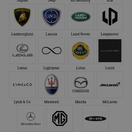
Jaguar
Jeep
KG Mobility
Kia
Lamborghini
Lancia
Land Rover
Leapmotor
Lexus
Lightyear
Lotus
Lucid
Lynk & Co
Maserati
Mazda
McLaren