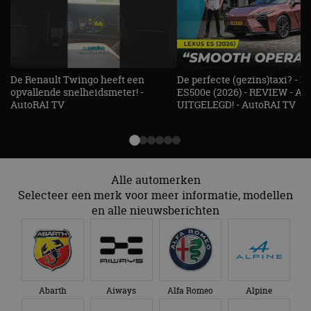
_ga_SC6JKZPPKY
.autorai.nl
1 jaar 1
Deze cookie wordt
eindgebruiker heeft
maand
gebruikt door
gezien voordat hij de
Google Analytics
genoemde website
om de sessiestatus
bezocht.
te behouden.
De Renault Twingo heeft een
De perfecte (gezins)taxi? - 
opvallende snelheidsmeter! -
ES500e (2026) - REVIEW - AL
AutoRAI TV
UITGELEGD! - AutoRAI TV
Alle automerken
Selecteer een merk voor meer informatie, modellen
en alle nieuwsberichten
Abarth
Aiways
Alfa Romeo
Alpine