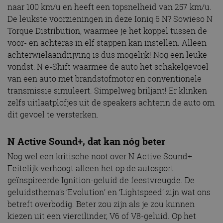
naar 100 km/u en heeft een topsnelheid van 257 km/u.
De leukste voorzieningen in deze Ioniq 6 N? Sowieso N
Torque Distribution, waarmee je het koppel tussen de
voor- en achteras in elf stappen kan instellen. Alleen
achterwielaandrijving is dus mogelijk! Nog een leuke
vondst: N e-Shift waarmee de auto het schakelgevoel
van een auto met brandstofmotor en conventionele
transmissie simuleert. Simpelweg briljant! Er klinken
zelfs uitlaatplofjes uit de speakers achterin de auto om
dit gevoel te versterken.
N Active Sound+, dat kan nóg beter
Nog wel een kritische noot over N Active Sound+.
Feitelijk verhoogt alleen het op de autosport
geïnspireerde Ignition-geluid de feestvreugde. De
geluidsthema’s ‘Evolution’ en ‘Lightspeed’ zijn wat ons
betreft overbodig. Beter zou zijn als je zou kunnen
kiezen uit een viercilinder, V6 of V8-geluid. Op het