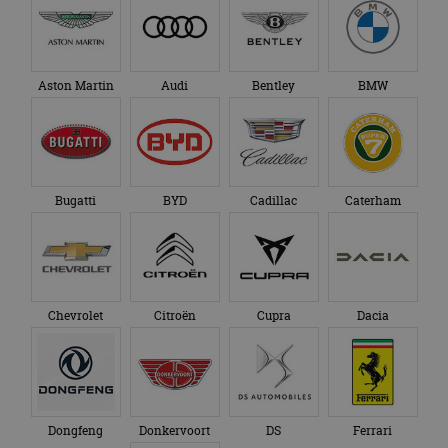
Aston Martin
Audi
Bentley
BMW
Bugatti
BYD
Cadillac
Caterham
Chevrolet
Citroën
Cupra
Dacia
Dongfeng
Donkervoort
DS
Ferrari