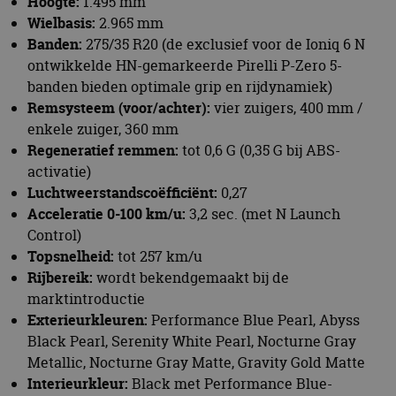
Hoogte:
1.495 mm
Wielbasis:
2.965 mm
Banden:
275/35 R20 (de exclusief voor de Ioniq 6 N
ontwikkelde HN-gemarkeerde Pirelli P-Zero 5-
banden bieden optimale grip en rijdynamiek)
Remsysteem (voor/achter):
vier zuigers, 400 mm /
enkele zuiger, 360 mm
Regeneratief remmen:
tot 0,6 G (0,35 G bij ABS-
activatie)
Luchtweerstandscoëfficiënt:
0,27
Acceleratie 0-100 km/u:
3,2 sec. (met N Launch
Control)
Topsnelheid:
tot 257 km/u
Rijbereik:
wordt bekendgemaakt bij de
marktintroductie
Exterieurkleuren:
Performance Blue Pearl, Abyss
Black Pearl, Serenity White Pearl, Nocturne Gray
Metallic, Nocturne Gray Matte, Gravity Gold Matte
Interieurkleur:
Black met Performance Blue-