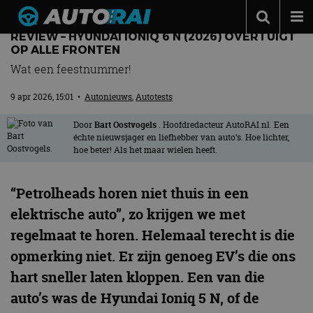
REVIEW – HYUNDAI IONIQ 6 N (2026) OVERTUIGT
Autonieuws
OP ALLE FRONTEN
Wat een feestnummer!
Podcast
9 apr 2026, 15:01
•
Autonieuws
,
Autotests
Autotests
Automerken
Door
Bart Oostvogels
. Hoofdredacteur AutoRAI.nl. Een
échte nieuwsjager en liefhebber van auto’s. Hoe lichter,
hoe beter! Als het maar wielen heeft.
Adverteren
Contact
“Petrolheads horen niet thuis in een
MotorRAI.nl
elektrische auto”, zo krijgen we met
regelmaat te horen. Helemaal terecht is die
opmerking niet. Er zijn genoeg EV’s die ons
hart sneller laten kloppen. Een van die
auto’s was de Hyundai Ioniq 5 N, of de