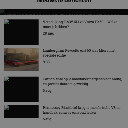
Nieuwste berichten
adres van 
te omzeilen
essentieel 
ondersteu
MET KORTING NAAR EV EXPERIENCE 2026?
veiligheid 
website fun
AUTORAI REGELT HET!
Vergelijking: BMW iX3 vs Volvo EX60 – Welke
het bieden
moet je hebben?
beschermi
EV Experience 2026 van 24 tot 26 september
kwaadaard
28 mei
bezoekers.
CookieScriptConsent
4 weken 2
Deze cooki
CookieScript
dagen
gebruikt d
autorai.nl
Lamborghini Revuelto eert 60 jaar Miura met
Google Privacy Policy
Cookie-Scr
speciale editie
service om
cookievoo
9:33
bezoekers 
onthouden.
banner van
Script.com 
Carbon fibre op je laadkabel: nergens voor nodig,
noodzakeli
en precies daarom geweldig
te werken.
5 aug
Hennessey Blackbird krijgt atmosferische V8 en
Aanbieder
handbak: soms is eenvoud leuker
Naam
Vervaldatum
Omschrijvi
Aanbieder
/
Domein
Naam
Vervaldatum
Omschrijving
5 aug
/
Domein
omx_consent
.autorai.nl
1 jaar