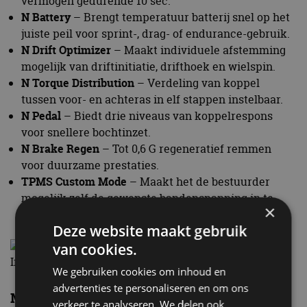
vermogen gedurende 10 sec.
N Battery
– Brengt temperatuur batterij snel op het
juiste peil voor sprint-, drag- of endurance-gebruik.
N Drift Optimizer
– Maakt individuele afstemming
mogelijk van driftinitiatie, drifthoek en wielspin.
N Torque Distribution
– Verdeling van koppel
tussen voor- en achteras in elf stappen instelbaar.
N Pedal
– Biedt drie niveaus van koppelrespons
voor snellere bochtinzet.
N Brake Regen
– Tot 0,6 G regeneratief remmen
voor duurzame prestaties.
TPMS Custom Mode
– Maakt het de bestuurder
mogelijk zelf de gewenste bandenspanning in te
×
stellen.
Deze website maakt gebruik
van cookies.
Interieur Hyundai Ioniq 6 N
We gebruiken cookies om inhoud en
advertenties te personaliseren en om ons
Meerdere gezichten
verkeer te analyseren. We delen ook