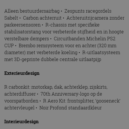
het bieden
beschermi
kwaadaard
Alleen bestuurdersairbag • Zespunts racegordels
bezoekers.
Sabelt • Carbon achterruit • Achteruitrijcamera zonder
CookieScriptConsent
4 weken 2
Deze cooki
CookieScript
parkeersensoren • R-chassis met specifieke
dagen
gebruikt d
autorai.nl
Google Privacy Policy
Cookie-Scr
stabilisatorstang voor verbeterde stijfheid en in hoogte
service om
cookievoo
verstelbare dempers • Circuitbanden Michelin PS2
bezoekers 
CUP • Brembo remsysteem voor en achter (320 mm
onthouden.
banner van
diameter) met verbeterde koeling • R-uitlaatsysteem
Script.com 
noodzakeli
met 3D-geprinte dubbele centrale uitlaatpijp
te werken.
Exterieurdesign
R carbonkit: motorkap, dak, achterklep, zijskirts,
Aanbieder
Naam
Vervaldatum
Omschrijvi
Aanbieder
/
Domein
achterdiffuser • 70th Anniversary-logo op de
Naam
Vervaldatum
Omschrijving
/
Domein
voorspatborden • R Aero Kit: frontsplitter, ‘gooseneck’
omx_consent
.autorai.nl
1 jaar
_ga
1 jaar 1
Deze cookienaam
Google
Aanbieder
/
achtervleugel • Noir Profond standaardkleur
Naam
Vervaldatum
Omschrijving
g_id_2026041511536766
autorai.nl
1 jaar
maand
is gekoppeld aan
LLC
Domein
Google Universal
.autorai.nl
Analytics - wat een
_fbp
2 maanden 4
Gebruikt door
Meta Platform
Interieurdesign
belangrijke update
weken
Facebook om een
Inc.
is van de meer
reeks
.autorai.nl