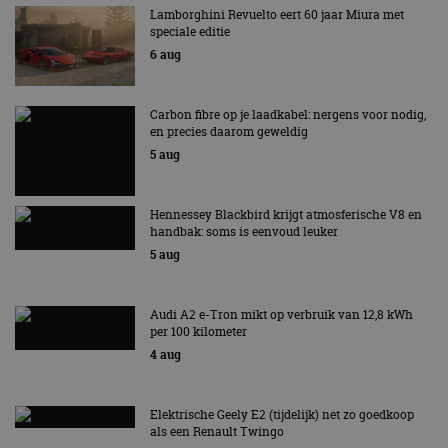
Lamborghini Revuelto eert 60 jaar Miura met
speciale editie
6 aug
Carbon fibre op je laadkabel: nergens voor nodig,
en precies daarom geweldig
5 aug
Hennessey Blackbird krijgt atmosferische V8 en
handbak: soms is eenvoud leuker
5 aug
Audi A2 e-Tron mikt op verbruik van 12,8 kWh
per 100 kilometer
4 aug
Elektrische Geely E2 (tijdelijk) net zo goedkoop
als een Renault Twingo