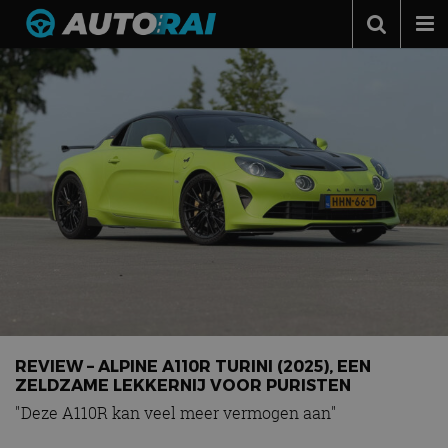
Autonieuws
Podcast
Autotests
Automerken
Adverteren
Contact
MotorRAI.nl
REVIEW – ALPINE A110R TURINI (2025), EEN
ZELDZAME LEKKERNIJ VOOR PURISTEN
"Deze A110R kan veel meer vermogen aan"