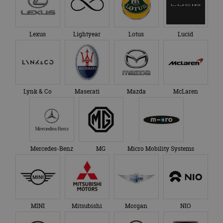
Lexus
Lightyear
Lotus
Lucid
Lynk & Co
Maserati
Mazda
McLaren
Mercedes-Benz
MG
Micro Mobility Systems
MINI
Mitsubishi
Morgan
NIO