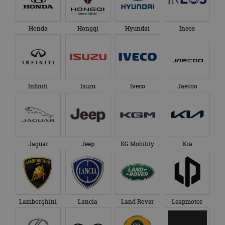
Honda
Hongqi
Hyundai
Ineos
Infiniti
Isuzu
Iveco
Jaecoo
Jaguar
Jeep
KG Mobility
Kia
Lamborghini
Lancia
Land Rover
Leapmotor