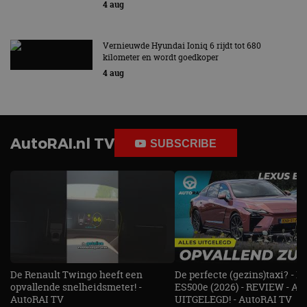
4 aug
Vernieuwde Hyundai Ioniq 6 rijdt tot 680
kilometer en wordt goedkoper
4 aug
AutoRAI.nl TV
SUBSCRIBE
De Renault Twingo heeft een
De perfecte (gezins)taxi? - 
opvallende snelheidsmeter! -
ES500e (2026) - REVIEW - AL
AutoRAI TV
UITGELEGD! - AutoRAI TV