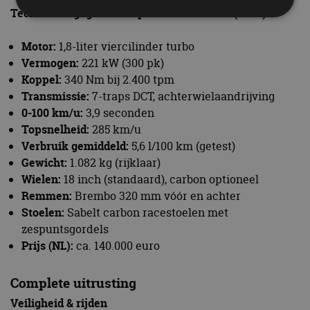
Technische gegevens Alpine A110R Turini (2025):
Motor:
1,8-liter viercilinder turbo
Strikt noodzakelijk
Prestatie
Targeting
Vermogen:
221 kW (300 pk)
Functioneel
Niet-geclassificeerd
Koppel:
340 Nm bij 2.400 tpm
Strikt noodzakelijke cookies maken de
Transmissie:
7-traps DCT, achterwielaandrijving
kernfunctionaliteiten van de website mogelijk, zoals
0-100 km/u:
3,9 seconden
gebruikersaanmelding en accountbeheer. De
website kan niet goed worden gebruikt zonder de
Topsnelheid:
285 km/u
strikt noodzakelijke cookies.
Verbruik gemiddeld:
5,6 l/100 km (getest)
Aanbieder
/
Gewicht:
1.082 kg (rijklaar)
Naam
Vervaldatum
Omschrijv
Domein
Wielen:
18 inch (standaard), carbon optioneel
cf_clearance
1 jaar
Deze cooki
Cloudflare,
Remmen:
Brembo 320 mm vóór en achter
gebruikt d
Inc.
CloudFlare
.autorai.nl
Stoelen:
Sabelt carbon racestoelen met
vertrouwd
te identific
zespuntsgordels
beveiligin
Prijs (NL):
ca. 140.000 euro
op basis va
adres van 
te omzeilen
essentieel 
Complete uitrusting
ondersteu
veiligheid 
Veiligheid & rijden
website fun