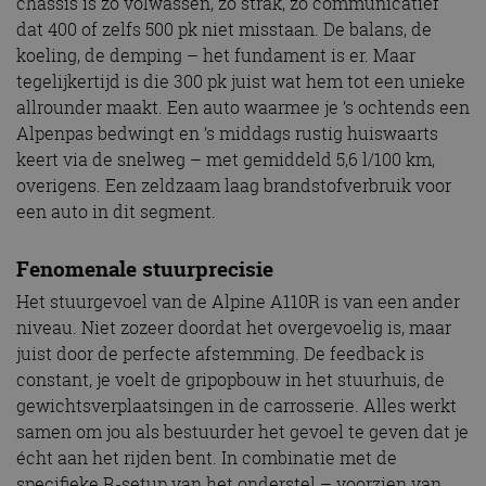
chassis is zo volwassen, zo strak, zo communicatief
dat 400 of zelfs 500 pk niet misstaan. De balans, de
koeling, de demping – het fundament is er. Maar
tegelijkertijd is die 300 pk juist wat hem tot een unieke
allrounder maakt. Een auto waarmee je ’s ochtends een
Alpenpas bedwingt en ’s middags rustig huiswaarts
keert via de snelweg – met gemiddeld 5,6 l/100 km,
overigens. Een zeldzaam laag brandstofverbruik voor
een auto in dit segment.
Fenomenale stuurprecisie
Het stuurgevoel van de Alpine A110R is van een ander
niveau. Niet zozeer doordat het overgevoelig is, maar
juist door de perfecte afstemming. De feedback is
constant, je voelt de gripopbouw in het stuurhuis, de
gewichtsverplaatsingen in de carrosserie. Alles werkt
samen om jou als bestuurder het gevoel te geven dat je
écht aan het rijden bent. In combinatie met de
specifieke R-setup van het onderstel – voorzien van