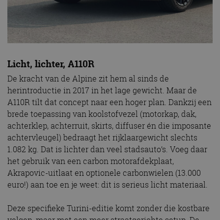
Licht, lichter, A110R
De kracht van de Alpine zit hem al sinds de
herintroductie in 2017 in het lage gewicht. Maar de
A110R tilt dat concept naar een hoger plan. Dankzij een
brede toepassing van koolstofvezel (motorkap, dak,
achterklep, achterruit, skirts, diffuser én die imposante
achtervleugel) bedraagt het rijklaargewicht slechts
1.082 kg. Dat is lichter dan veel stadsauto’s. Voeg daar
het gebruik van een carbon motorafdekplaat,
Akrapovic-uitlaat en optionele carbonwielen (13.000
euro!) aan toe en je weet: dit is serieus licht materiaal.
Deze specifieke Turini-editie komt zonder die kostbare
velgen, maar met een meer straatgerichte setup. De