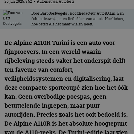
20 jun 2025, 9:52
•
Autonieuws
,
Autotests
Door
Bart Oostvogels
. Hoofdredacteur AutoRAI.nl. Een
échte nieuwsjager en liefhebber van auto’s. Hoe lichter,
hoe beter! Als het maar wielen heeft.
De Alpine A110R Turini is een auto voor
fijnproevers. In een wereld waarin
rijbeleving steeds vaker het onderspit delft
ten faveure van comfort,
veiligheidssystemen en digitalisering, laat
deze compacte sportcoupé zien hoe het óók
kan. Geen overbodige poespas, geen
betuttelende ingrepen, maar puur
autorijden. Precies zoals het ooit bedoeld is.
De Alpine A110R is het absolute hoogtepunt
van de A110-reeks. De Turini-editie laat zien