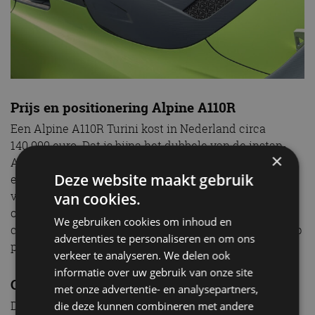
Prijs en positionering Alpine A110R
Een Alpine A110R Turini kost in Nederland circa
140.000 euro. Dat is bijna het dubbele van de instap-
×
A110 met 185 kW (252 pk), die begint bij zo’n 78.000
Deze website maakt gebruik
euro. Maar je krijgt er wel een compleet andere auto
voor terug. Niet alleen in prestaties en beleving, maar
van cookies.
ook in uitstraling. De A110R is exclusief, rauw en
We gebruiken cookies om inhoud en
compromisloos. Een nichemodel voor een kleine groep
advertenties te personaliseren en om ons
puristen. Precies dat maakt ‘m zo bijzonder.
verkeer te analyseren. We delen ook
informatie over uw gebruik van onze site
Conclusie review Alpine A110R: pure vrijheid
met onze advertentie- en analysepartners,
De Alpine A110R Turini is geen auto voor iedereen.
die deze kunnen combineren met andere