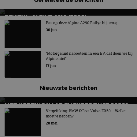
REVIEW – ALPINE A110 (2026)
Pas op: deze Alpine A290 Rallye bijt terug
Nog één keer puur genieten
30 jun
“Motorgeluid nabootsen in een EV, dat doen we bij
Alpine niet“
17 jun
Nieuwste berichten
MET KORTING NAAR EV EXPERIENCE 2026?
AUTORAI REGELT HET!
Vergelijking: BMW iX3 vs Volvo EX60 – Welke
moet je hebben?
EV Experience 2026 van 24 tot 26 september
28 mei