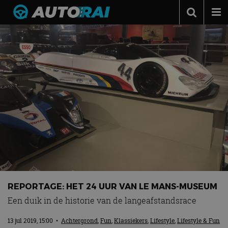
Autonieuws
Podcast
Autotests
Automerken
Adverteren
Contact
MotorRAI.nl
REPORTAGE: HET 24 UUR VAN LE MANS-MUSEUM
Een duik in de historie van de langeafstandsrace
13 jul 2019, 15:00
•
Achtergrond
,
Fun
,
Klassiekers
,
Lifestyle
,
Lifestyle & Fun