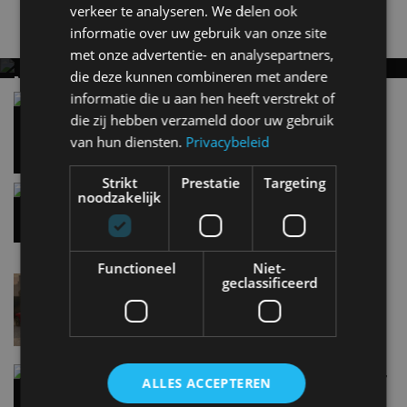
verkeer te analyseren. We delen ook
Nieuwste berichten
informatie over uw gebruik van onze site
met onze advertentie- en analysepartners,
die deze kunnen combineren met andere
MET KORTING NAAR EV EXPERIENCE 2026?
informatie die u aan hen heeft verstrekt of
AUTORAI REGELT HET!
Vergelijking: BMW iX3 vs Volvo EX60 – Welke
moet je hebben?
die zij hebben verzameld door uw gebruik
EV Experience 2026 van 24 tot 26 september
28 mei
van hun diensten.
Privacybeleid
Strikt
Prestatie
Targeting
Gespot: een Chevrolet Corvette Z06
noodzakelijk
7 aug
Functioneel
Niet-
geclassificeerd
Lamborghini Revuelto eert 60 jaar Miura met
speciale editie
6 aug
Carbon fibre op je laadkabel: nergens voor nodig,
ALLES ACCEPTEREN
en precies daarom geweldig