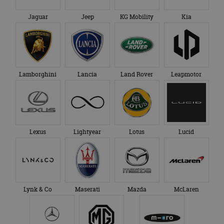
Jaguar
Jeep
KG Mobility
Kia
Lamborghini
Lancia
Land Rover
Leapmotor
Lexus
Lightyear
Lotus
Lucid
Lynk & Co
Maserati
Mazda
McLaren