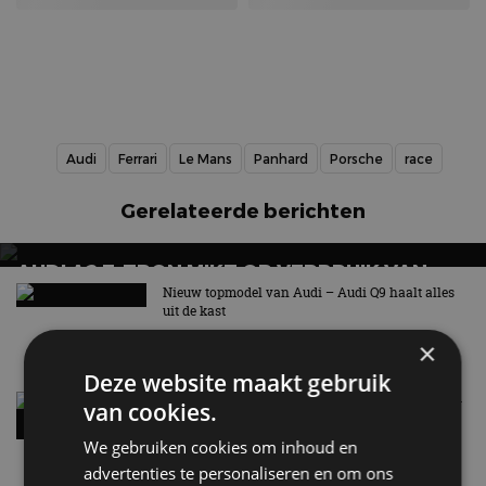
Audi
Ferrari
Le Mans
Panhard
Porsche
race
Gerelateerde berichten
AUDI A2 E-TRON MIKT OP VERBRUIK VAN
12,8 KWH PER 100 KILOMETER
Nieuw topmodel van Audi – Audi Q9 haalt alles
uit de kast
30 jul
×
Deze website maakt gebruik
Audi A6 Allroad (2026) krijgt voor het eerst plug-
van cookies.
in hybride aandrijflijn
16 jun
We gebruiken cookies om inhoud en
advertenties te personaliseren en om ons