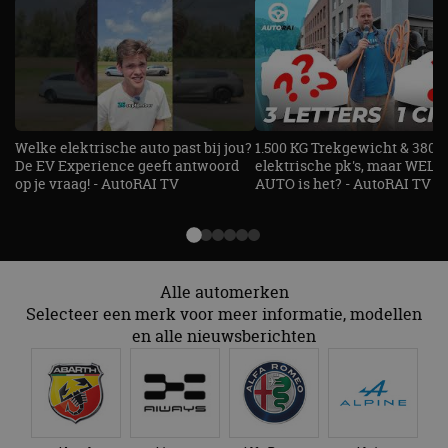
op basis va
adres van 
te omzeilen
essentieel 
ondersteu
veiligheid 
website fun
het bieden
beschermi
kwaadaard
bezoekers.
Welke elektrische auto past bij jou?
1.500 KG Trekgewicht & 380
De EV Experience geeft antwoord
elektrische pk's, maar WELK
CookieScriptConsent
4 weken 2
Deze cooki
CookieScript
op je vraag! - AutoRAI TV
AUTO is het? - AutoRAI TV
dagen
gebruikt d
autorai.nl
Google Privacy Policy
Cookie-Scr
service om
cookievoo
bezoekers 
onthouden.
banner van
Script.com 
Alle automerken
noodzakeli
Selecteer een merk voor meer informatie, modellen
te werken.
en alle nieuwsberichten
Aanbieder
Naam
Vervaldatum
Omschrijvi
Aanbieder
/
Domein
Naam
Vervaldatum
Omschrijving
/
Domein