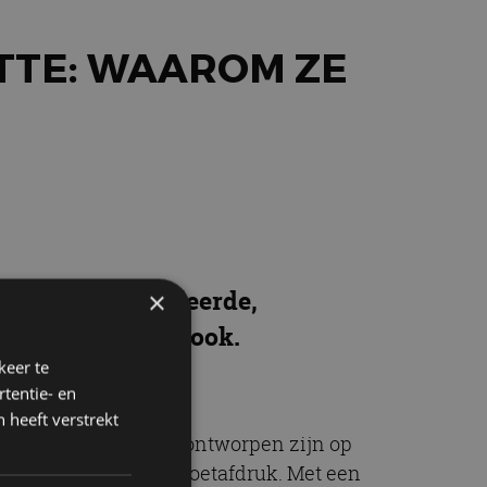
ETTE: WAAROM ZE
 softwaregedefinieerde,
×
persnel opladen ook.
keer te
tentie- en
 heeft verstrekt
ig elektrisch zijn en ontworpen zijn op
binnen een compacte voetafdruk. Met een