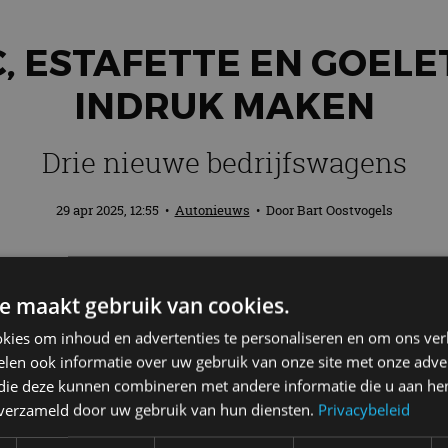
, ESTAFETTE EN GOEL
INDRUK MAKEN
Drie nieuwe bedrijfswagens
29 apr 2025, 12:55
•
Autonieuws
• Door
Bart Oostvogels
ette luidt Renault een nieuw tijdperk in:
e maakt gebruik van cookies.
een modulair platform. Ze kunnen nog su
kies om inhoud en advertenties te personaliseren en om ons ver
len ook informatie over uw gebruik van onze site met onze adver
 die deze kunnen combineren met andere informatie die u aan hen
wagens – de Trafic, Goelette en Estafette – die volled
n verzameld door uw gebruik van hun diensten.
Privacybeleid
ij dit platform ligt op een optimale laadcapaciteit 