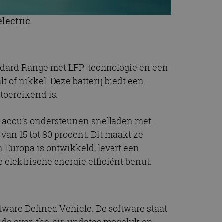
electric
tandard Range met LFP-technologie en een
 of nikkel. Deze batterij biedt een
toereikend is.
e accu’s ondersteunen snelladen met
an 15 tot 80 procent. Dit maakt ze
n Europa is ontwikkeld, levert een
elektrische energie efficiënt benut.
ware Defined Vehicle. De software staat
nde over-the-air-updates mogelijk en