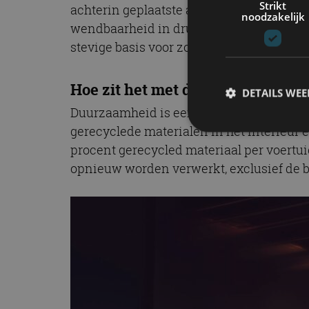
Strikt
achterin geplaatste aandrijflijn en minim
noodzakelijk
wendbaarheid in drukke stedelijke omgev
stevige basis voor zowel dagelijkse ritte
Hoe zit het met duurzaamheid?
DETAILS WE
Duurzaamheid is een belangrijk uitgangs
gerecyclede materialen in het interieur e
procent gerecycled materiaal per voertui
S
opnieuw worden verwerkt, exclusief de ba
Strikt noodzakelijke
accountbeheer. De we
Naam
cf_clearance