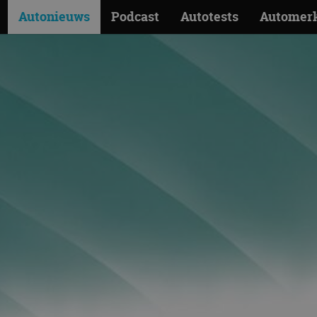
Autonieuws
Podcast
Autotests
Automer