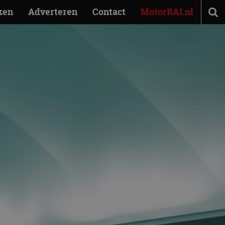
ken
Adverteren
Contact
MotorRAI.nl