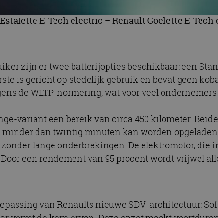
 Estafette E-Tech electric – Renault Goelette E-Tech 
iker zijn er twee batterijopties beschikbaar: een S
 is gericht op stedelijk gebruik en bevat geen kobalt
lgens de WLTP-normering, wat voor veel ondernemers 
nge-variant een bereik van circa 450 kilometer. Beid
n minder dan twintig minuten kan worden opgeladen v
k zonder lange onderbrekingen. De elektromotor, die i
oor een rendement van 95 procent wordt vrijwel alle 
oepassing van Renaults nieuwe SDV-architectuur: Soft
maar vormt de kern ervan. Deze opzet maakt voortdure