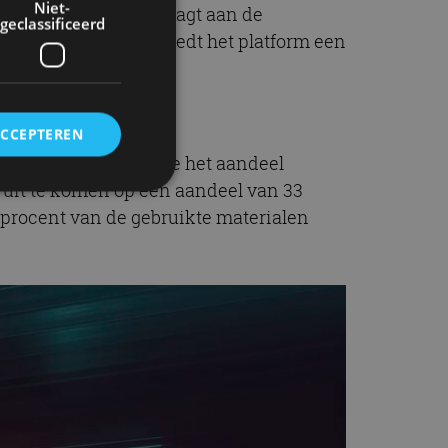
Niet-
10,3 meter, wat bijdraagt aan de
geclassificeerd
eerde afmetingen, biedt het platform een
ACCEPTEREN
en. Renault verhoogde het aandeel
0 uit te komen op een aandeel van 33
0 procent van de gebruikte materialen
rd
elding en
ervice om
es van de bezoeker
unen van de
den van