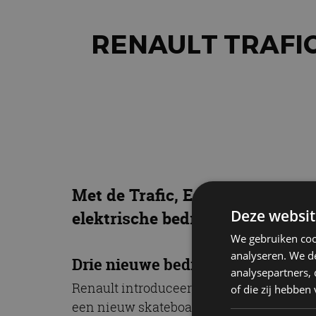
RENAULT TRAFIC
Met de Trafic, Estafette en Goel
Deze websit
elektrische bedrijfswagens op 
We gebruiken coo
analyseren. We de
Drie nieuwe bedrijfswagens
analysepartners,
Renault introduceert drie nieuwe bedrijfs
of die zij hebbe
een nieuw skateboardplatform. De focus b