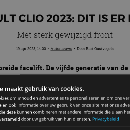
T CLIO 2023: DIT IS E
Met sterk gewijzigd front
19 apr 2023, 14:00
•
Autonieuws
• Door
Bart Oostvogels
ebreide facelift. De vijfde generatie van 
iegezicht, krijgt wat nieuwe technologie e
e maakt gebruik van cookies.
kies om inhoud en advertenties te personaliseren en om ons ver
ijden
len ook informatie over uw gebruik van onze site met onze adver
 die deze kunnen combineren met andere informatie die u aan hen
inds zijn lancering in 1990, toen hij het stokje over
n verzameld door uw gebruik van hun diensten.
Privacybeleid
ot nu toe zijn er wereldwijd 16 miljoen exemplaren van