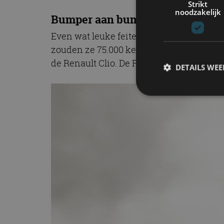
Strikt
noodzakelijk
Bumper aan bumper
Even wat leuke feiten. Bumper aan bumper 
zouden ze 75.000 keer hoger zijn dan de
de Renault Clio. De Fransozen hopen dat 
DETAILS WE
S
Strikt noodzakelijke
accountbeheer. De we
Naam
cf_clearance