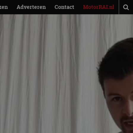
ken
Adverteren
Contact
MotorRAI.nl