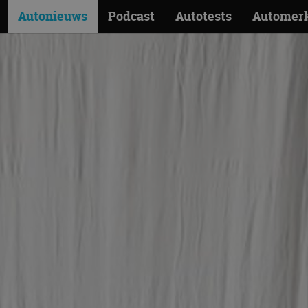
Autonieuws
Podcast
Autotests
Automer