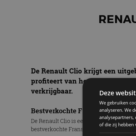
RENAUL
De Renault Clio krijgt een uitg
profiteert van het nieuwe famil
verkrijgbaar.
Deze websit
We gebruiken coo
Bestverkochte Franse auto aller t
analyseren. We de
analysepartners,
De Renault Clio is een onafgebroken hit s
of die zij hebbe
bestverkochte Franse auto aller tijden. T