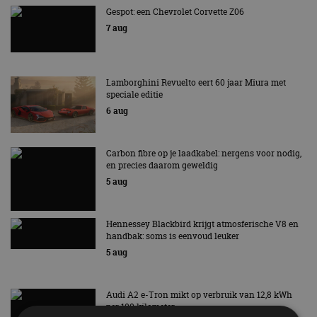
Gespot: een Chevrolet Corvette Z06
7 aug
Lamborghini Revuelto eert 60 jaar Miura met
speciale editie
6 aug
Carbon fibre op je laadkabel: nergens voor nodig,
en precies daarom geweldig
5 aug
Hennessey Blackbird krijgt atmosferische V8 en
handbak: soms is eenvoud leuker
5 aug
Audi A2 e-Tron mikt op verbruik van 12,8 kWh
per 100 kilometer