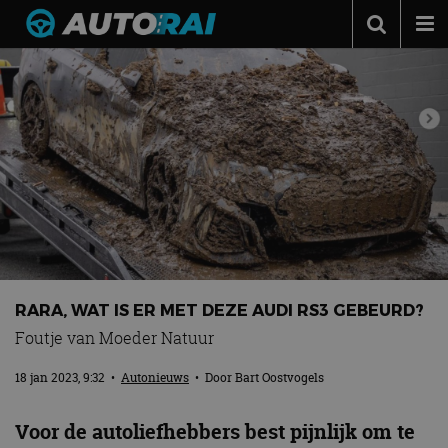
Autonieuws
Podcast
Autotests
Automerken
Adverteren
Contact
MotorRAI.nl
RARA, WAT IS ER MET DEZE AUDI RS3 GEBEURD?
Foutje van Moeder Natuur
18 jan 2023, 9:32
•
Autonieuws
• Door
Bart Oostvogels
Voor de autoliefhebbers best pijnlijk om te