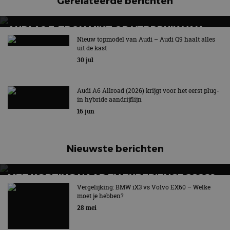
Gerelateerde berichten
AUDI A2 E-TRON MIKT OP VERBRUIK VAN
12,8 KWH PER 100 KILOMETER
Nieuw topmodel van Audi – Audi Q9 haalt alles
uit de kast
30 jul
Audi A6 Allroad (2026) krijgt voor het eerst plug-
in hybride aandrijflijn
16 jun
Nieuwste berichten
MET KORTING NAAR EV EXPERIENCE 2026?
AUTORAI REGELT HET!
Vergelijking: BMW iX3 vs Volvo EX60 – Welke
moet je hebben?
EV Experience 2026 van 24 tot 26 september
28 mei