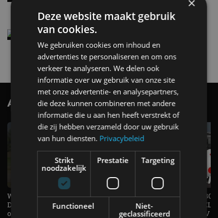
×
4 aug
Deze website maakt gebruik
van cookies.
Elektrische Geely E2 (tijdelijk) net zo goedkoop
als een Renault Twingo
We gebruiken cookies om inhoud en
4 aug
advertenties te personaliseren en om ons
verkeer te analyseren. We delen ook
informatie over uw gebruik van onze site
met onze advertentie- en analysepartners,
AutoRAI.nl TV
die deze kunnen combineren met andere
SUBSCRIBE
informatie die u aan hen heeft verstrekt of
die zij hebben verzameld door uw gebruik
van hun diensten.
Privacybeleid
Strikt
Prestatie
Targeting
noodzakelijk
Welke elektrische auto past bij jou?
1.500 KG Trekgewicht & 380
De EV Experience geeft antwoord
elektrische pk's, maar WELK
Functioneel
Niet-
geclassificeerd
op je vraag! - AutoRAI TV
AUTO is het? - AutoRAI TV