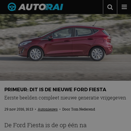
Autonieuws
Podcast
Autotests
Automerken
Adverteren
Contact
MotorRAI.nl
PRIMEUR: DIT IS DE NIEUWE FORD FIESTA
Eerste beelden compleet nieuwe generatie vrijgegeven
29 nov 2016, 16:13
•
Autonieuws
• Door
Tom Nederend
De Ford Fiesta is de op één na