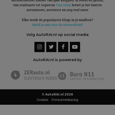
autoliefhebber sneller van gaat kloppen. In beeld én geluid,
informatie uit over
de
hoe de eindgebruiker
van stadsauto tot supercar.
Ons team
levert je het laatste
analyserapporten
de website gebruikt
van de site.
autonieuws, autotests en nog veel meer.
en over eventuele
advertenties die de
_ga_SC6JKZPPKY
.autorai.nl
1 jaar 1
Deze cookie wordt
eindgebruiker heeft
Elke week de populairste blogs in je mailbox?
maand
gebruikt door
gezien voordat hij de
Google Analytics
Meld je aan voor de nieuwsbrief!
genoemde website
om de sessiestatus
bezocht.
te behouden.
Volg AutoRAI.nl op social media
AutoRAI.nl is powered by
© AutoRAI.nl 2026
Cookies
Privacyverklaring