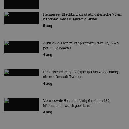
vertrouwd
te identific
beveiligin
Hennessey Blackbird krijgt atmosferische V8 en
op basis va
adres van 
handbak: soms is eenvoud leuker
te omzeilen
5 aug
essentieel 
ondersteu
veiligheid 
website fun
het bieden
Audi A2 e-Tron mikt op verbruik van 12,8 kWh
beschermi
per 100 kilometer
kwaadaard
4 aug
bezoekers.
CookieScriptConsent
4 weken 2
Deze cooki
CookieScript
dagen
gebruikt d
autorai.nl
Google Privacy Policy
Cookie-Scr
Elektrische Geely E2 (tijdelijk) net zo goedkoop
service om
als een Renault Twingo
cookievoo
bezoekers 
4 aug
onthouden.
banner van
Script.com 
noodzakeli
Vernieuwde Hyundai Ioniq 6 rijdt tot 680
te werken.
kilometer en wordt goedkoper
4 aug