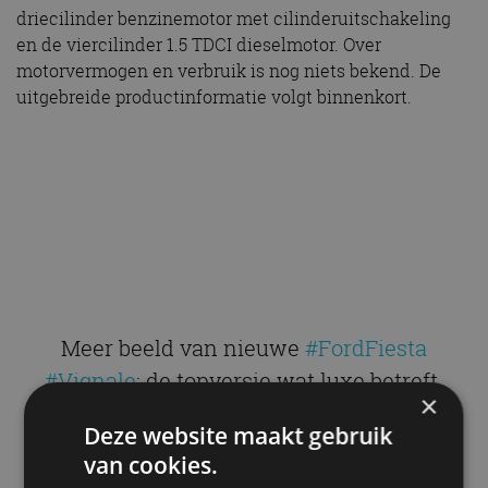
driecilinder benzinemotor met cilinderuitschakeling
en de viercilinder 1.5 TDCI dieselmotor. Over
motorvermogen en verbruik is nog niets bekend. De
uitgebreide productinformatie volgt binnenkort.
Meer beeld van nieuwe
#FordFiesta
#Vignale
: de topversie wat luxe betreft.
×
@FordNL
pic.twitter.com/Cqwl8CRMMK
Deze website maakt gebruik
van cookies.
— AutoRAI (@AutoRAI)
29 november 2016