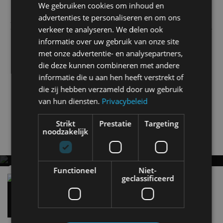
We gebruiken cookies om inhoud en
advertenties te personaliseren en om ons
Dit is de
#FordFiesta
#Active
: offroad looks.
verkeer te analyseren. We delen ook
Stoer ding!
@FordNL
informatie over uw gebruik van onze site
met onze advertentie- en analysepartners,
pic.twitter.com/DeaLSI39o5
die deze kunnen combineren met andere
informatie die u aan hen heeft verstrekt of
— AutoRAI (@AutoRAI)
29 november 2016
die zij hebben verzameld door uw gebruik
van hun diensten.
Privacybeleid
Fiesta
Ford
Strikt
Prestatie
Targeting
noodzakelijk
Gerelateerde berichten
GESPOT: EEN HEEL GEWONE FORD ESCORT
Functioneel
Niet-
geclassificeerd
ESTATE UIT 1977
Review – Elektrische Ford E-Transit Custom
8 jul
Nu eens geen rallyauto