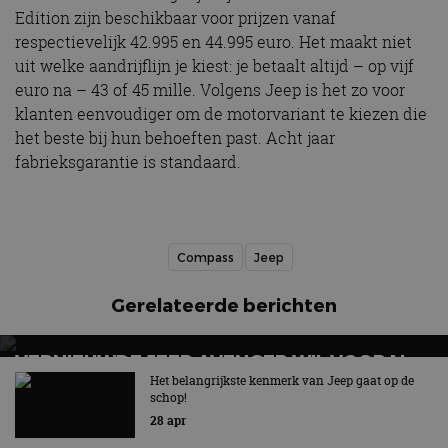
Edition zijn beschikbaar voor prijzen vanaf
respectievelijk 42.995 en 44.995 euro. Het maakt niet
uit welke aandrijflijn je kiest: je betaalt altijd – op vijf
euro na – 43 of 45 mille. Volgens Jeep is het zo voor
klanten eenvoudiger om de motorvariant te kiezen die
het beste bij hun behoeften past. Acht jaar
fabrieksgarantie is standaard.
Compass
Jeep
Gerelateerde berichten
VERNIEUWDE JEEP AVENGER WIL VOORAL
STOERDER ZIJN
Het belangrijkste kenmerk van Jeep gaat op de
schop!
De aanpassingen op een rij
28 apr