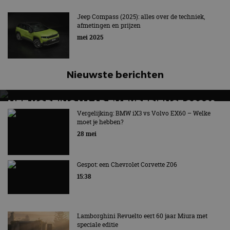
Jeep Compass (2025): alles over de techniek,
afmetingen en prijzen
mei 2025
Nieuwste berichten
MET KORTING NAAR EV EXPERIENCE 2026?
AUTORAI REGELT HET!
Vergelijking: BMW iX3 vs Volvo EX60 – Welke
moet je hebben?
EV Experience 2026 van 24 tot 26 september
28 mei
Gespot: een Chevrolet Corvette Z06
15:38
Lamborghini Revuelto eert 60 jaar Miura met
speciale editie