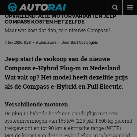
OPVALLEND: ALLE MOTORVARIANTEN JEEP
Autonieuws
COMPASS KOSTEN HETZELFDE
Maar wat kost dat dan, zo'n nieuwe Compass?
Podcast
4 feb 2026, 8:28
•
Autonieuws
• Door
Bart Oostvogels
Autotests
Automerken
Jeep start de verkoop van de nieuwe
Adverteren
Compass e-Hybrid Plug-in in Nederland.
Wat valt op? Het model heeft dezelfde prijs
Contact
als de Compass e-Hybrid en Full Electric.
MotorRAI.nl
Verschillende motoren
De plug-in hybride heeft een aandrijflijn met een
systeemvermogen van 165 kW (225 pk), 1.500 kg geremd
trekgewicht en tot 90 km elektrische range (WLTP).
Met de komst van deze e-Hybrid Plug-in is het aanbod