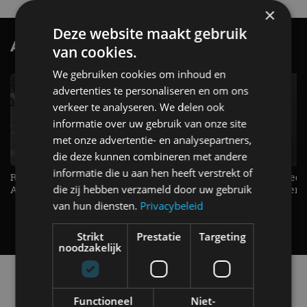
×
Deze website maakt gebruik
AutoRAI.nl TV
SUBSCRIBE
van cookies.
We gebruiken cookies om inhoud en
advertenties te personaliseren en om ons
verkeer te analyseren. We delen ook
informatie over uw gebruik van onze site
met onze advertentie- en analysepartners,
die deze kunnen combineren met andere
informatie die u aan hen heeft verstrekt of
Raad jij onze nieuwe duurtester? -
De Renault Twingo heeft een
die zij hebben verzameld door uw gebruik
AutoRAI TV
opvallende snelheidsmeter! -
AutoRAI TV
van hun diensten.
Privacybeleid
Strikt
Prestatie
Targeting
noodzakelijk
Alle automerken
Selecteer een merk voor meer informatie, modellen
Functioneel
Niet-
en alle nieuwsberichten