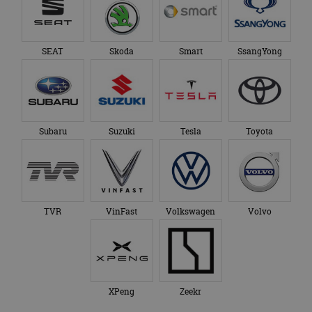
SEAT
Skoda
Smart
SsangYong
Subaru
Suzuki
Tesla
Toyota
TVR
VinFast
Volkswagen
Volvo
XPeng
Zeekr