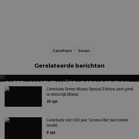
Caterham
Seven
Gerelateerde berichten
CATERHAM SEVEN NÜRBURGRING EDITION:
GEBOUWD VOOR DE GROENE HEL
Caterham Seven Miami Special Edition past goed
in kleurrijk Miami
28 apr
Caterham viert 100 jaar ‘Groene Hel’ met nieuw
model
8 apr