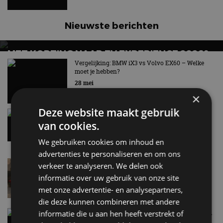
Nieuwste berichten
MET KORTING NAAR EV EXPERIENCE 2026?
AUTORAI REGELT HET!
Vergelijking: BMW iX3 vs Volvo EX60 – Welke
moet je hebben?
EV Experience 2026 van 24 tot 26 september
28 mei
×
Deze website maakt gebruik
Gespot: een Chevrolet Corvette Z06
van cookies.
15:38
We gebruiken cookies om inhoud en
advertenties te personaliseren en om ons
Lamborghini Revuelto eert 60 jaar Miura met
verkeer te analyseren. We delen ook
speciale editie
informatie over uw gebruik van onze site
6 aug
met onze advertentie- en analysepartners,
die deze kunnen combineren met andere
Carbon fibre op je laadkabel: nergens voor nodig,
informatie die u aan hen heeft verstrekt of
en precies daarom geweldig