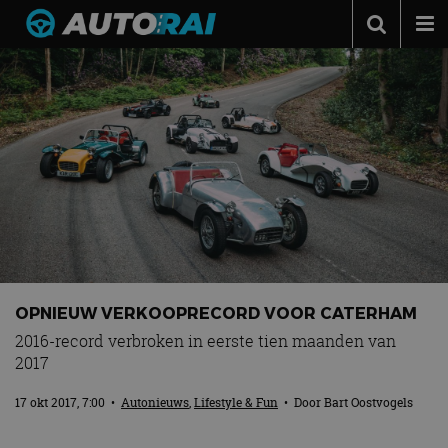
Autonieuws
Podcast
Autotests
Automerken
Adverteren
Contact
MotorRAI.nl
OPNIEUW VERKOOPRECORD VOOR CATERHAM
2016-record verbroken in eerste tien maanden van
2017
17 okt 2017, 7:00
•
Autonieuws
,
Lifestyle & Fun
• Door
Bart Oostvogels