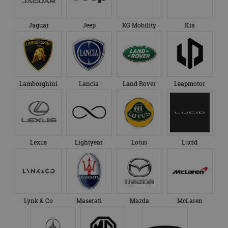
Jaguar
Jeep
KG Mobility
Kia
Lamborghini
Lancia
Land Rover
Leapmotor
Lexus
Lightyear
Lotus
Lucid
Lynk & Co
Maserati
Mazda
McLaren