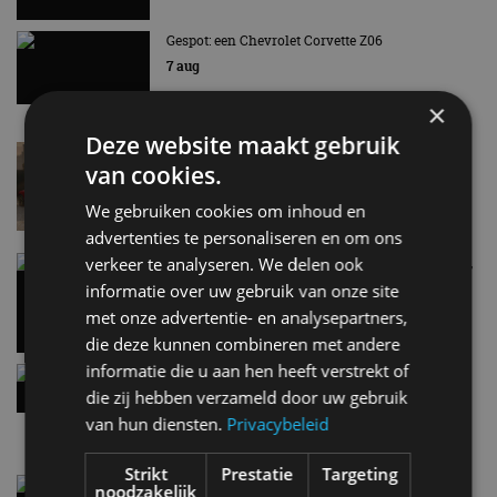
Gespot: een Chevrolet Corvette Z06
7 aug
×
Deze website maakt gebruik
Lamborghini Revuelto eert 60 jaar Miura met
van cookies.
speciale editie
6 aug
We gebruiken cookies om inhoud en
advertenties te personaliseren en om ons
verkeer te analyseren. We delen ook
Carbon fibre op je laadkabel: nergens voor nodig,
en precies daarom geweldig
informatie over uw gebruik van onze site
5 aug
met onze advertentie- en analysepartners,
die deze kunnen combineren met andere
informatie die u aan hen heeft verstrekt of
Hennessey Blackbird krijgt atmosferische V8 en
handbak: soms is eenvoud leuker
die zij hebben verzameld door uw gebruik
5 aug
van hun diensten.
Privacybeleid
Strikt
Prestatie
Targeting
Audi A2 e-Tron mikt op verbruik van 12,8 kWh
noodzakelijk