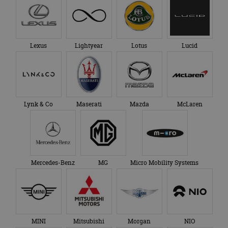
Lexus
Lightyear
Lotus
Lucid
Lynk & Co
Maserati
Mazda
McLaren
Mercedes-Benz
MG
Micro Mobility Systems
MINI
Mitsubishi
Morgan
NIO