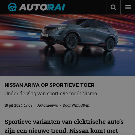
Autonieuws
Podcast
Autotests
Automerken
Adverteren
Contact
NISSAN ARIYA OP SPORTIEVE TOER
MotorRAI.nl
Onder de vlag van sportieve merk Nismo
19 jul 2024, 17:09
•
Autonieuws
• Door
Wim Otten
Sportieve varianten van elektrische auto’s
zijn een nieuwe trend. Nissan komt met