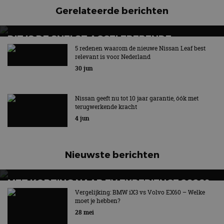
Gerelateerde berichten
DIT IS DE SNELST ACCELERERENDE
RACEAUTO VAN NISSAN
5 redenen waarom de nieuwe Nissan Leaf best
relevant is voor Nederland
Nieuwe Formula E GEN4-raceauto van Nissan
30 jun
Nissan geeft nu tot 10 jaar garantie, óók met
terugwerkende kracht
4 jun
Nieuwste berichten
MET KORTING NAAR EV EXPERIENCE 2026?
AUTORAI REGELT HET!
Vergelijking: BMW iX3 vs Volvo EX60 – Welke
moet je hebben?
EV Experience 2026 van 24 tot 26 september
28 mei