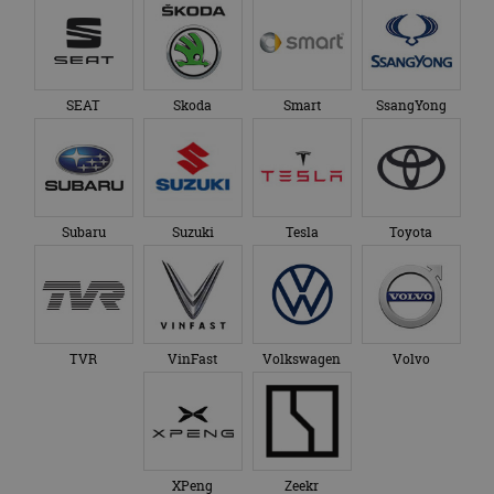
SEAT
Skoda
Smart
SsangYong
Subaru
Suzuki
Tesla
Toyota
TVR
VinFast
Volkswagen
Volvo
XPeng
Zeekr