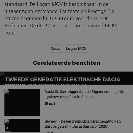
standaard. De Logan MCV is beschikbaar in de
uitvoeringen Ambiance, Lauréate en Prestige. De
prijzen beginnen bij 11.990 euro voor de TCe 90
Ambiance. De dCi 90 is er voor prijzen vanaf 14.990
euro.
Dacia
Logan MCV
Gerelateerde berichten
TWEEDE GENERATIE ELEKTRISCHE DACIA
SPRING, DIT WETEN WE NU AL
Dacia Striker: bigger dan de Bigster en mogelijk
Op basis van Renault Twingo-platform
opnieuw een schot in de roos
10 mrt
Review – De bestverkochte personenauto van
Europa getest! – Dacia Sandero (2026)