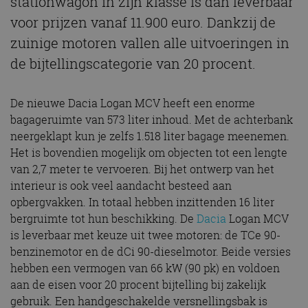
stationwagon in zijn klasse is dan leverbaar
voor prijzen vanaf 11.900 euro. Dankzij de
zuinige motoren vallen alle uitvoeringen in
de bijtellingscategorie van 20 procent.
De nieuwe Dacia Logan MCV heeft een enorme
bagageruimte van 573 liter inhoud. Met de achterbank
neergeklapt kun je zelfs 1.518 liter bagage meenemen.
Het is bovendien mogelijk om objecten tot een lengte
van 2,7 meter te vervoeren. Bij het ontwerp van het
interieur is ook veel aandacht besteed aan
opbergvakken. In totaal hebben inzittenden 16 liter
bergruimte tot hun beschikking. De
Dacia
Logan MCV
is leverbaar met keuze uit twee motoren: de TCe 90-
benzinemotor en de dCi 90-dieselmotor. Beide versies
hebben een vermogen van 66 kW (90 pk) en voldoen
aan de eisen voor 20 procent bijtelling bij zakelijk
gebruik. Een handgeschakelde versnellingsbak is