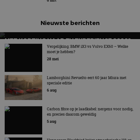
6 mrt
Nieuwste berichten
MET KORTING NAAR EV EXPERIENCE 2026?
AUTORAI REGELT HET!
Vergelijking: BMW iX3 vs Volvo EX60 – Welke
moet je hebben?
EV Experience 2026 van 24 tot 26 september
28 mei
Lamborghini Revuelto eert 60 jaar Miura met
speciale editie
6 aug
Carbon fibre op je laadkabel: nergens voor nodig,
en precies daarom geweldig
5 aug