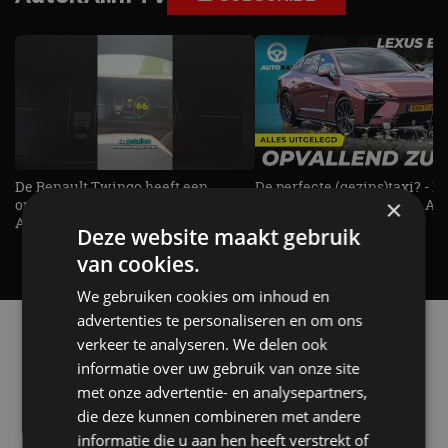
De Renault Twingo heeft een
De perfecte (gezins)taxi? - 
×
opvallende snelheidsmeter! -
ES500e (2026) - REVIEW - AL
AutoRAI TV
UITGELEGD! - AutoRAI TV
Deze website maakt gebruik
van cookies.
We gebruiken cookies om inhoud en
advertenties te personaliseren en om ons
Alle automerken
verkeer te analyseren. We delen ook
Selecteer een merk voor meer informatie, modellen
informatie over uw gebruik van onze site
en alle nieuwsberichten
met onze advertentie- en analysepartners,
die deze kunnen combineren met andere
informatie die u aan hen heeft verstrekt of