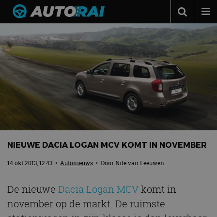
Autonieuws
Podcast
Autotests
Automerken
Adverteren
Contact
MotorRAI.nl
NIEUWE DACIA LOGAN MCV KOMT IN NOVEMBER
14 okt 2013, 12:43
•
Autonieuws
• Door
Nile van Leeuwen
De nieuwe
Dacia Logan MCV
komt in
november op de markt. De ruimste