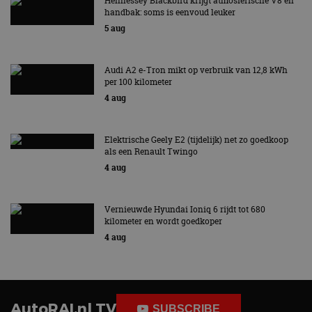
Hennessey Blackbird krijgt atmosferische V8 en
handbak: soms is eenvoud leuker
5 aug
Audi A2 e-Tron mikt op verbruik van 12,8 kWh
per 100 kilometer
4 aug
Elektrische Geely E2 (tijdelijk) net zo goedkoop
als een Renault Twingo
4 aug
Vernieuwde Hyundai Ioniq 6 rijdt tot 680
kilometer en wordt goedkoper
4 aug
AutoRAI.nl TV
SUBSCRIBE