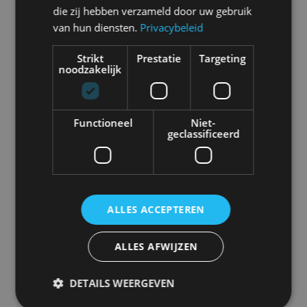
die zij hebben verzameld door uw gebruik
van hun diensten.
Privacybeleid
Abarth
Aiways
Alfa Romeo
Alpine
Strikt
Prestatie
Targeting
noodzakelijk
Aston Martin
Audi
Bentley
BMW
Functioneel
Niet-
geclassificeerd
Bugatti
BYD
Cadillac
Caterham
ALLES ACCEPTEREN
ALLES AFWIJZEN
Chevrolet
Citroën
Cupra
Dacia
DETAILS WEERGEVEN