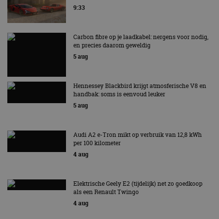
de website gebruikt
van de site.
9:33
en over eventuele
advertenties die de
_ga_SC6JKZPPKY
.autorai.nl
1 jaar 1
Deze cookie wordt
eindgebruiker heeft
maand
gebruikt door
gezien voordat hij de
Google Analytics
genoemde website
Carbon fibre op je laadkabel: nergens voor nodig,
om de sessiestatus
bezocht.
en precies daarom geweldig
te behouden.
5 aug
Hennessey Blackbird krijgt atmosferische V8 en
handbak: soms is eenvoud leuker
5 aug
Audi A2 e-Tron mikt op verbruik van 12,8 kWh
per 100 kilometer
4 aug
Elektrische Geely E2 (tijdelijk) net zo goedkoop
als een Renault Twingo
4 aug