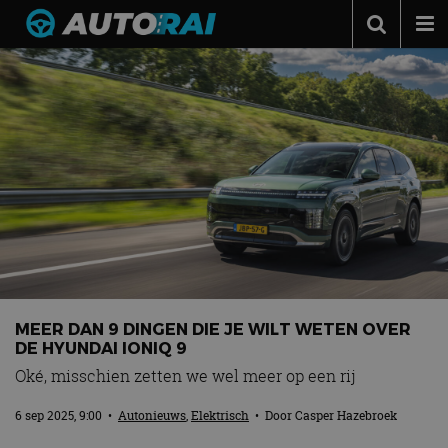
Autonieuws
Podcast
Autotests
Automerken
Adverteren
Contact
MotorRAI.nl
MEER DAN 9 DINGEN DIE JE WILT WETEN OVER
DE HYUNDAI IONIQ 9
Oké, misschien zetten we wel meer op een rij
6 sep 2025, 9:00
•
Autonieuws
,
Elektrisch
• Door
Casper Hazebroek