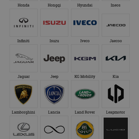
Honda
Hongqi
Hyundai
Ineos
Infiniti
Isuzu
Iveco
Jaecoo
Jaguar
Jeep
KG Mobility
Kia
Lamborghini
Lancia
Land Rover
Leapmotor