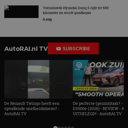
Vernieuwde Hyundai Ioniq 6 rijdt tot 680
kilometer en wordt goedkoper
4 aug
AutoRAI.nl TV
SUBSCRIBE
De Renault Twingo heeft een
De perfecte (gezins)taxi? - 
opvallende snelheidsmeter! -
ES500e (2026) - REVIEW - AL
AutoRAI TV
UITGELEGD! - AutoRAI TV