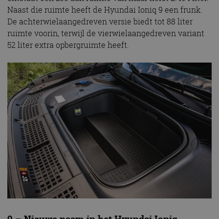
Naast die ruimte heeft de Hyundai Ioniq 9 een frunk.
De achterwielaangedreven versie biedt tot 88 liter
ruimte voorin, terwijl de vierwielaangedreven variant
52 liter extra opbergruimte heeft.