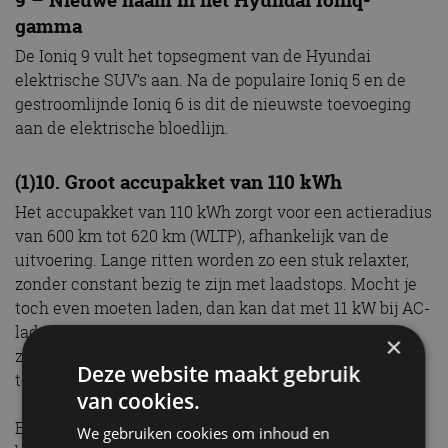
9 – Nieuwe naam in het Hyundai Ioniq-
gamma
De Ioniq 9 vult het topsegment van de Hyundai
elektrische SUV’s aan. Na de populaire Ioniq 5 en de
gestroomlijnde Ioniq 6 is dit de nieuwste toevoeging
aan de elektrische bloedlijn.
(1)10. Groot accupakket van 110 kWh
Het accupakket van 110 kWh zorgt voor een actieradius
van 600 km tot 620 km (WLTP), afhankelijk van de
uitvoering. Lange ritten worden zo een stuk relaxter,
zonder constant bezig te zijn met laadstops. Mocht je
toch even moeten laden, dan kan dat met 11 kW bij AC-
laden en tot 300 kW bij DC-laden. Een vlaggenschip
×
zou een vlaggenschip niet zijn zonder 800-volt
Deze website maakt gebruik
technologie, ook dit is standaard.
van cookies.
En 10 x 10 = 100. De USB-C punten in de Ioniq 9
We gebruiken cookies om inhoud en