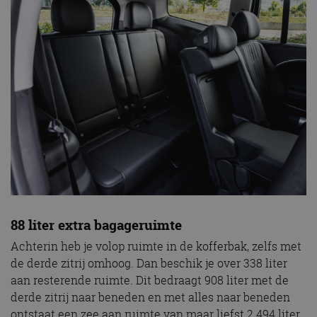
88 liter extra bagageruimte
Achterin heb je volop ruimte in de kofferbak, zelfs met
de derde zitrij omhoog. Dan beschik je over 338 liter
aan resterende ruimte. Dit bedraagt 908 liter met de
derde zitrij naar beneden en met alles naar beneden
ontstaat een zee aan ruimte van maar liefst 2.494 liter.