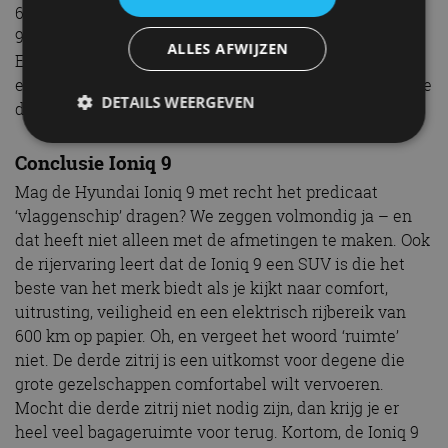
68.795 euro, uitgaande van de Air-uitvoering met het
99.8 kWh batterijpakket. Er is weliswaar ook een First
ALLES AFWIJZEN
Edition van 59.995 euro, maar die moet het doen met
een batterijpakket van 76,1 kWh – een kleine concessie
DETAILS WEERGEVEN
dus op de elektrische range.
Conclusie Ioniq 9
Strikt noodzakelijk
Prestatie
Targeting
Mag de Hyundai Ioniq 9 met recht het predicaat
Functioneel
Niet-geclassificeerd
‘vlaggenschip’ dragen? We zeggen volmondig ja – en
dat heeft niet alleen met de afmetingen te maken. Ook
Strikt noodzakelijke cookies maken de
de rijervaring leert dat de Ioniq 9 een SUV is die het
kernfunctionaliteiten van de website mogelijk, zoals
gebruikersaanmelding en accountbeheer. De
beste van het merk biedt als je kijkt naar comfort,
website kan niet goed worden gebruikt zonder de
uitrusting, veiligheid en een elektrisch rijbereik van
strikt noodzakelijke cookies.
600 km op papier. Oh, en vergeet het woord ‘ruimte’
Aanbieder
/
Naam
Vervaldatum
Omschrijv
niet. De derde zitrij is een uitkomst voor degene die
Domein
grote gezelschappen comfortabel wilt vervoeren.
cf_clearance
1 jaar
Deze cooki
Cloudflare,
gebruikt d
Inc.
Mocht die derde zitrij niet nodig zijn, dan krijg je er
CloudFlare
.autorai.nl
heel veel bagageruimte voor terug. Kortom, de Ioniq 9
vertrouwd
te identific