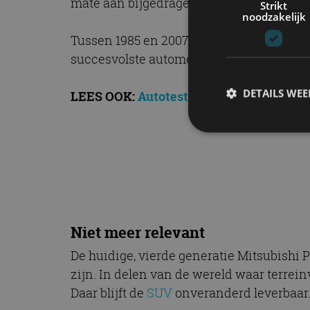
mate aan bijgedragen.
Strikt
noodzakelijk
Tussen 1985 en 2007 schreef de Pajero m
succesvolste automerk in de Dakar-gesc
DETAILS WE
LEES OOK:
Autotest – Mitsubishi Eclipse
S
Strikt noodzakelijke
accountbeheer. De we
Naam
Niet meer relevant
cf_clearance
De huidige, vierde generatie Mitsubishi
zijn. In delen van de wereld waar terrei
Daar blijft de
SUV
onveranderd leverbaar