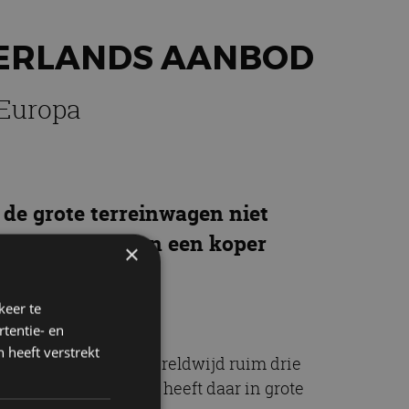
DERLANDS AANBOD
 Europa
 de grote terreinwagen niet
 voorraadmodellen een koper
×
keer te
tentie- en
 heeft verstrekt
agen in 1982 zijn wereldwijd ruim drie
e rally ter wereld – heeft daar in grote