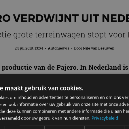
ERO VERDWIJNT UIT NE
tie grote terreinwagen stopt voor
24 jul 2018, 13:54
•
Autonieuws
• Door
Nile van Leeuwen
productie van de Pajero. In Nederland is
k voor de rest van Europa als de laatste
e maakt gebruik van cookies.
kies om inhoud en advertenties te personaliseren en om ons ver
len ook informatie over uw gebruik van onze site met onze adver
 die deze kunnen combineren met andere informatie die u aan hen
genoemd worden. Sinds de lancering van de terreinw
n verzameld door uw gebruik van hun diensten.
Privacybeleid
s in de Dakar Rally – de zwaarste en meest veeleisend