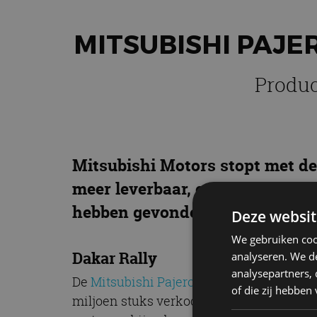
MITSUBISHI PAJ
Produc
Mitsubishi Motors stopt met de 
meer leverbaar, en dat geldt oo
hebben gevonden.
Deze websit
We gebruiken coo
Dakar Rally
analyseren. We de
analysepartners,
De
Mitsubishi Pajero
mag best een icoon 
of die zij hebbe
miljoen stuks verkocht. Het enorme succe