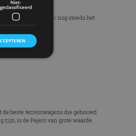
Niet-
geclassificeerd
e is
Mitsubishi Motors
nog steeds het
ACCEPTEREN
rd
elding en
ervice om
ot de beste terreinwagens die gebouwd
es van de bezoeker
 zijn, is de Pajero van grote waarde.
unen van de
den van