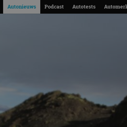
Autonieuws
Podcast
Autotests
Automer