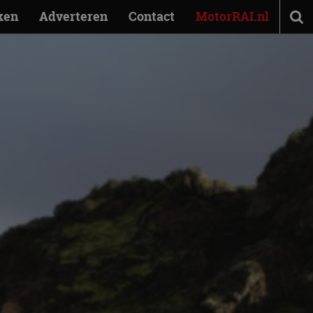
ken
Adverteren
Contact
MotorRAI.nl