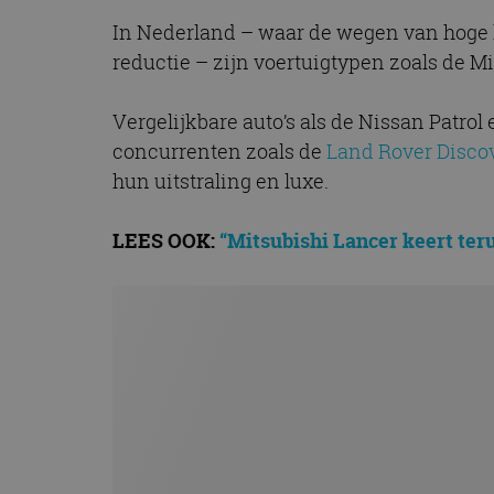
CookieScriptConse
In Nederland – waar de wegen van hoge k
reductie – zijn voertuigtypen zoals de Mi
Naam
Vergelijkbare auto’s als de Nissan Patrol
Naam
omx_consent
Aanbiede
concurrenten zoals de
Land Rover Disco
Naam
Domein
g_id_202604151153
hun uitstraling en luxe.
_ga
_fbp
Meta Pla
Inc.
.autorai.n
LEES OOK:
“Mitsubishi Lancer keert teru
_gcl_au
Google L
.autorai.n
_ga_SC6JKZPPKY
IDE
Google L
.doublecl