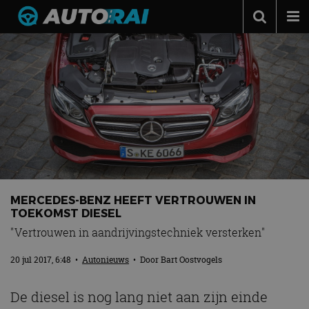
Autonieuws
Podcast
Autotests
Automerken
Adverteren
Contact
MERCEDES-BENZ HEEFT VERTROUWEN IN
MotorRAI.nl
TOEKOMST DIESEL
"Vertrouwen in aandrijvingstechniek versterken"
20 jul 2017, 6:48
•
Autonieuws
• Door
Bart Oostvogels
De diesel is nog lang niet aan zijn einde