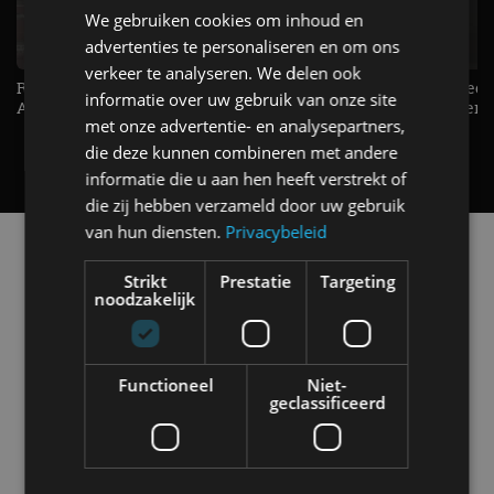
We gebruiken cookies om inhoud en
advertenties te personaliseren en om ons
verkeer te analyseren. We delen ook
Raad jij onze nieuwe duurtester? -
De Renault Twingo heeft een
informatie over uw gebruik van onze site
AutoRAI TV
opvallende snelheidsmeter! -
met onze advertentie- en analysepartners,
AutoRAI TV
die deze kunnen combineren met andere
informatie die u aan hen heeft verstrekt of
die zij hebben verzameld door uw gebruik
van hun diensten.
Privacybeleid
Alle automerken
Selecteer een merk voor meer informatie, modellen
Strikt
Prestatie
Targeting
en alle nieuwsberichten
noodzakelijk
Functioneel
Niet-
geclassificeerd
Abarth
Aiways
Alfa Romeo
Alpine