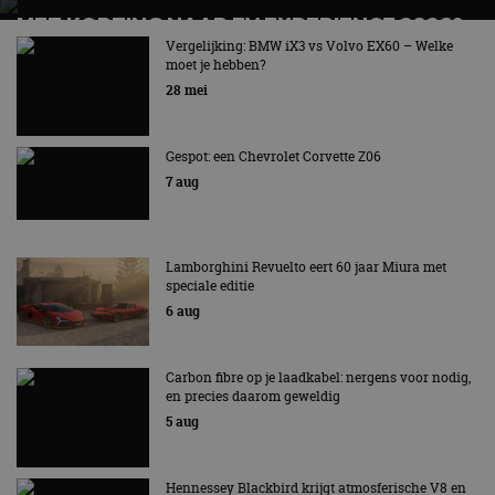
MET KORTING NAAR EV EXPERIENCE 2026?
AUTORAI REGELT HET!
Vergelijking: BMW iX3 vs Volvo EX60 – Welke
moet je hebben?
EV Experience 2026 van 24 tot 26 september
28 mei
Gespot: een Chevrolet Corvette Z06
7 aug
Lamborghini Revuelto eert 60 jaar Miura met
speciale editie
6 aug
Carbon fibre op je laadkabel: nergens voor nodig,
en precies daarom geweldig
5 aug
Hennessey Blackbird krijgt atmosferische V8 en