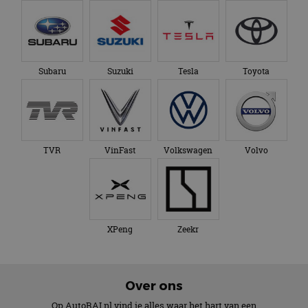
Subaru
Suzuki
Tesla
Toyota
TVR
VinFast
Volkswagen
Volvo
XPeng
Zeekr
Over ons
Op AutoRAI.nl vind je alles waar het hart van een