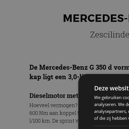
MERCEDES-B
Zescilind
De Mercedes-Benz G 350 d vormt
kap ligt een 3,0-liter zescilind
Deze websit
Dieselmotor met 286 pk
We gebruiken coo
analyseren. We de
Hoeveel vermogen? Nou, de 2.925 cc grote
analysepartners,
600 Nm aan koppel tussen 1.200 en 3.200
of die zij hebbe
l/100 km. De sprint van 0 naar 100 km/u 