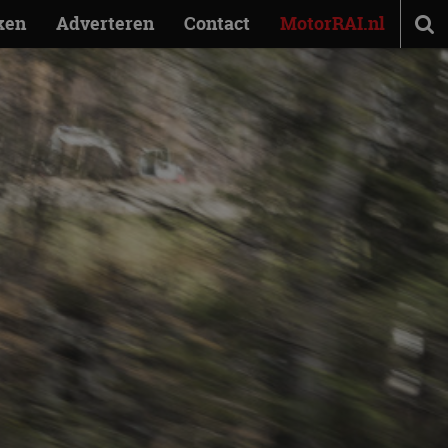
ken
Adverteren
Contact
MotorRAI.nl