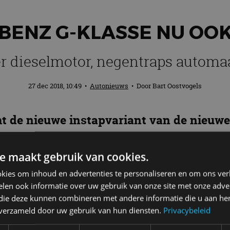
ENZ G-KLASSE NU OOK 
er dieselmotor, negentraps automa
27 dec 2018, 10:49
•
Autonieuws
• Door
Bart Oostvogels
 de nieuwe instapvariant van de nieuwe 
er dieselmotor met de nodige power.
e maakt gebruik van cookies.
kies om inhoud en advertenties te personaliseren en om ons ver
len ook informatie over uw gebruik van onze site met onze adver
 dieselmotor produceert 286 pk (210 kW) tussen 3.400
 die deze kunnen combineren met andere informatie die u aan hen
 toeren per minuut. Het gemiddelde verbruik komt vol
n verzameld door uw gebruik van hun diensten.
Privacybeleid
duurt 7,4 seconden en de topsnelheid bedraagt 199 km