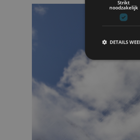
Strikt
noodzakelijk
DETAILS WE
S
Strikt noodzakelijke
accountbeheer. De we
Naam
cf_clearance