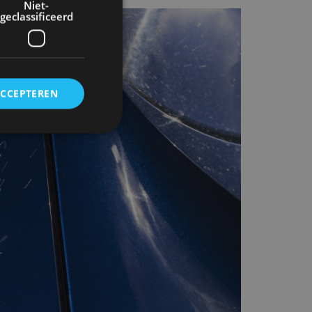
Niet-
geclassificeerd
ACCEPTEREN
rd
elding en
ervice om
es van de bezoeker
unen van de
den van