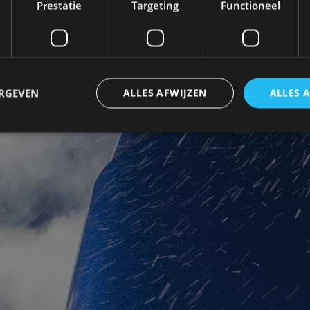
Prestatie
Targeting
Functioneel
ERGEVEN
ALLES AFWIJZEN
ALLES 
trikt noodzakelijk
Prestatie
Targeting
Functioneel
Niet-geclassificee
 cookies maken de kernfunctionaliteiten van de website mogelijk, zoals gebruikersaanm
bsite kan niet goed worden gebruikt zonder de strikt noodzakelijke cookies.
Aanbieder
/
Vervaldatum
Omschrijving
Domein
1 jaar
Deze cookie wordt gebruikt door de CloudFlare-s
Cloudflare,
vertrouwd webverkeer te identificeren en alle
Inc.
beveiligingsbeperkingen op basis van het IP-adr
.autorai.nl
te omzeilen. Het is essentieel voor het onderste
veiligheid van een website functies en in het bie
bescherming tegen kwaadaardige bezoekers.