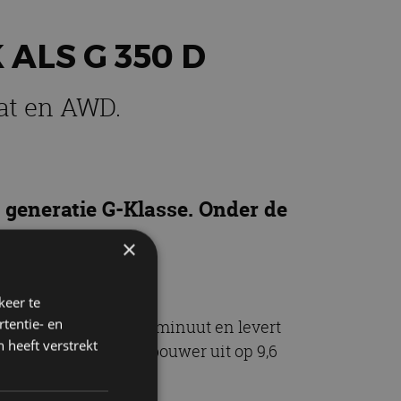
ALS G 350 D
at en AWD.
generatie G-Klasse. Onder de
×
keer te
tentie- en
 en 4.600 toeren per minuut en levert
 heeft verstrekt
gens de Duitse autobouwer uit op 9,6
/u.