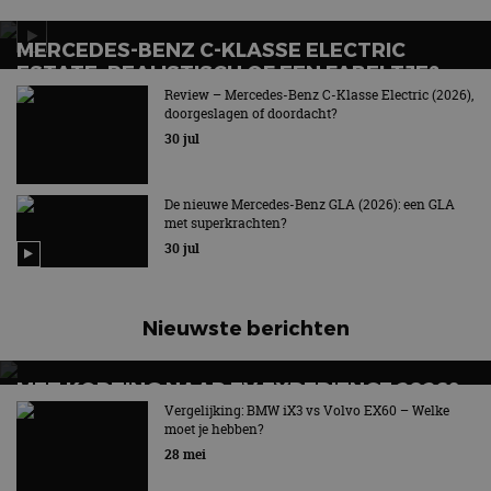
Aanbieder
/
Naam
Vervaldatum
Omschrijv
Domein
MERCEDES-BENZ C-KLASSE ELECTRIC
cf_clearance
1 jaar
Deze cooki
Cloudflare,
ESTATE: REALISTISCH OF EEN FABELTJE?
gebruikt d
Inc.
CloudFlare
.autorai.nl
Review – Mercedes-Benz C-Klasse Electric (2026),
Het verlossende antwoord
vertrouwd
doorgeslagen of doordacht?
te identific
beveiligin
30 jul
op basis va
adres van 
te omzeilen
essentieel 
De nieuwe Mercedes-Benz GLA (2026): een GLA
ondersteu
met superkrachten?
veiligheid 
website fun
30 jul
het bieden
beschermi
kwaadaard
bezoekers.
Nieuwste berichten
CookieScriptConsent
4 weken 2
Deze cooki
CookieScript
dagen
gebruikt d
autorai.nl
Google Privacy Policy
Cookie-Scr
service om
MET KORTING NAAR EV EXPERIENCE 2026?
cookievoo
AUTORAI REGELT HET!
Vergelijking: BMW iX3 vs Volvo EX60 – Welke
bezoekers 
onthouden.
moet je hebben?
banner van
EV Experience 2026 van 24 tot 26 september
28 mei
Script.com 
noodzakeli
te werken.