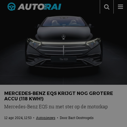
Autonieuws
Podcast
Autotests
Automerken
Adverteren
Contact
MotorRAI.nl
MERCEDES-BENZ EQS KRIJGT NOG GROTERE
ACCU (118 KWH!)
Mercedes-Benz EQS nu met ster op de motorkap
12 apr 2024, 12:53
•
Autonieuws
• Door
Bart Oostvogels