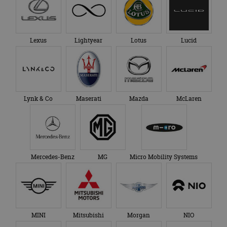
Lexus
Lightyear
Lotus
Lucid
Lynk & Co
Maserati
Mazda
McLaren
Mercedes-Benz
MG
Micro Mobility Systems
MINI
Mitsubishi
Morgan
NIO