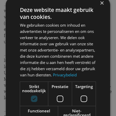
×
… de EQS eenvoudig gestart en vergrendeld kan
Deze website maakt gebruik
worden met het Keyless Go-comfortpakket met
van cookies.
voorbereiding voor de digitale voertuigsleutel
(standaard) als de bestuurder over een geschikt
We gebruiken cookies om inhoud en
eindapparaat beschikt? Key-sharing is ook mogelijk:
advertenties te personaliseren en om ons
familieleden of bekenden kunnen digitaal worden
verkeer te analyseren. We delen ook
uitgenodigd om het voertuig te gebruiken.
informatie over uw gebruik van onze site
met onze advertentie- en analysepartners,
… de bestuurders van een EQS en EQS SUV een jaar
die deze kunnen combineren met andere
lang gratis stroom kunnen krijgen bij de IONITY-
informatie die u aan hen heeft verstrekt of
laadstations? Dit geldt vanaf activering van IONITY
die zij hebben verzameld door uw gebruik
Unlimited via Mercedes me Charge. In totaal brengt
van hun diensten.
Privacybeleid
Mercedes me Charge meer dan 1,5 miljoen laadpunten
van meer dan 1.300 laadaanbieders wereldwijd samen,
Strikt
Prestatie
Targeting
noodzakelijk
waarmee het momenteel een van de grootste openbare
laadnetwerken ter wereld is.
… ook de andere modellen met de volledig elektrische
Functioneel
Niet-
geclassificeerd