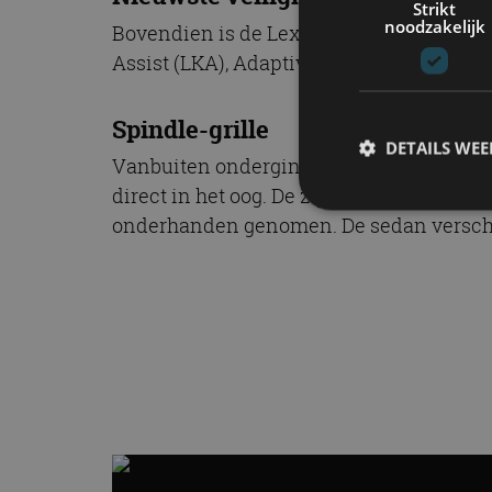
Strikt
noodzakelijk
Bovendien is de Lexus GS nu optioneel u
Assist (LKA), Adaptive High Beam System
Spindle-grille
DETAILS WE
Vanbuiten onderging de Lexus GS evene
direct in het oog. De zijskirts en achter
onderhanden genomen. De sedan verschij
S
Strikt noodzakelijke
accountbeheer. De we
Naam
cf_clearance