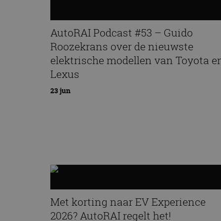
CookieScriptConse
AutoRAI Podcast #53 – Guido
Roozekrans over de nieuwste
Naam
elektrische modellen van Toyota e
Naam
omx_consent
Aanbiede
Naam
Lexus
Domein
g_id_202604151153
_ga
_fbp
Meta Pla
23 jun
Inc.
.autorai.n
_gcl_au
Google L
.autorai.n
_ga_SC6JKZPPKY
IDE
Google L
.doublecl
Met korting naar EV Experience
2026? AutoRAI regelt het!