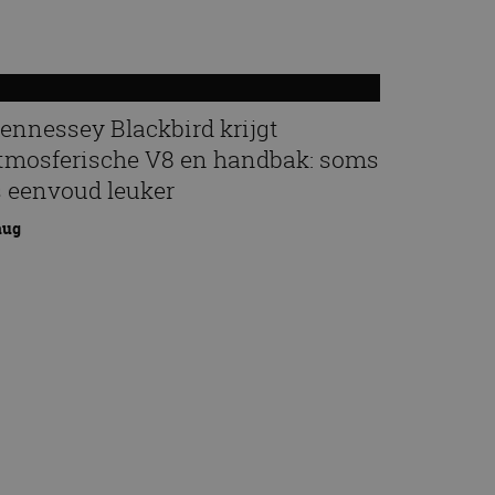
ennessey Blackbird krijgt
tmosferische V8 en handbak: soms
s eenvoud leuker
aug