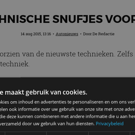
HNISCHE SNUFJES VOOR
14 aug 2015, 13:16
•
Autonieuws
• Door
De Redactie
rzien van de nieuwste technieken. Zelfs 
techniek.
s voorzien van led-techniek en dankzij GPS bepaalt hi
wijziging. Het display van de nieuwe Lexus GS in het i
e maakt gebruik van cookies.
g beter in één oogopslag voor de bestuurder te zien. 
kies om inhoud en advertenties te personaliseren en om ons ver
is voorzien van extra knoppen voor meer bedieningsg
len ook informatie over uw gebruik van onze site met onze adver
 verbeterde graphics, een nieuw snelmenu en spraa
 die deze kunnen combineren met andere informatie die u aan hen
n verzameld door uw gebruik van hun diensten.
Privacybeleid