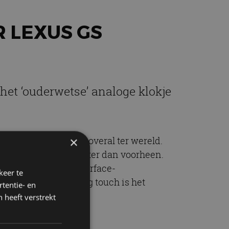
 LEXUS GS
het ‘ouderwetse’ analoge klokje
×
j zelf de tijdzone, overal ter wereld.
nstrumentarium is groter dan voorheen.
Het Remote Touch Interface-
keer te
emak. Als finishing touch is het
tentie- en
kherkenning.
 heeft verstrekt