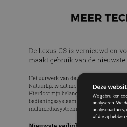
MEER TEC
De Lexus GS is vernieuwd en voo
maakt gebruik van de nieuwste 
Het uurwerk van de vernieuwde Lexus GS i
Natuurlijk is dat niet de belangrijkste 
Deze websit
Hierdoor zijn belangrijke rijgegevens no
We gebruiken coo
bedieningssysteem in de middenconsole 
analyseren. We de
multimediasysteem geoptimaliseerd met
analysepartners,
of die zij hebbe
Nieuwste veiligheidssystemen