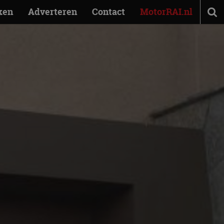
ken
Adverteren
Contact
MotorRAI.nl