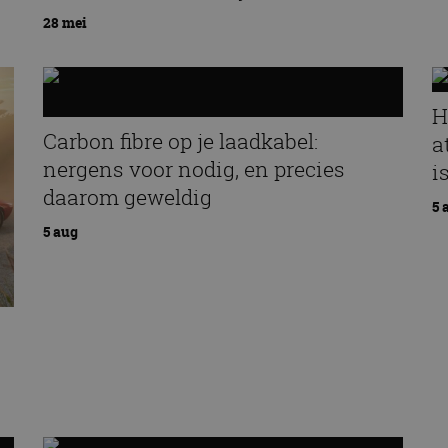
28 mei
H
Carbon fibre op je laadkabel:
a
nergens voor nodig, en precies
i
daarom geweldig
5 
5 aug