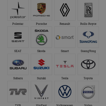
Polestar
Porsche
Renault
Rolls-Royce
SEAT
Skoda
Smart
SsangYong
Subaru
Suzuki
Tesla
Toyota
TVR
VinFast
Volkswagen
Volvo