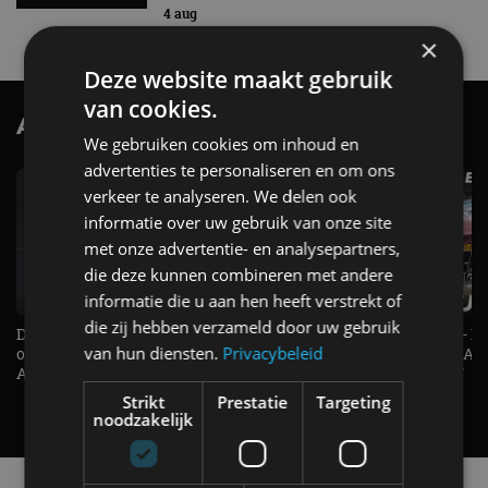
4 aug
×
Deze website maakt gebruik
van cookies.
AutoRAI.nl TV
SUBSCRIBE
We gebruiken cookies om inhoud en
advertenties te personaliseren en om ons
verkeer te analyseren. We delen ook
informatie over uw gebruik van onze site
met onze advertentie- en analysepartners,
die deze kunnen combineren met andere
informatie die u aan hen heeft verstrekt of
die zij hebben verzameld door uw gebruik
De Renault Twingo heeft een
De perfecte (gezins)taxi? - 
van hun diensten.
Privacybeleid
opvallende snelheidsmeter! -
ES500e (2026) - REVIEW - AL
AutoRAI TV
UITGELEGD! - AutoRAI TV
Strikt
Prestatie
Targeting
noodzakelijk