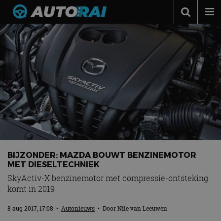
Autonieuws
Podcast
Autotests
Automerken
Adverteren
Contact
MotorRAI.nl
BIJZONDER: MAZDA BOUWT BENZINEMOTOR
MET DIESELTECHNIEK
SkyActiv-X benzinemotor met compressie-ontsteking
komt in 2019
8 aug 2017, 17:08
•
Autonieuws
• Door
Nile van Leeuwen