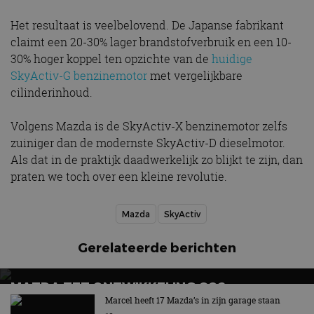
Het resultaat is veelbelovend. De Japanse fabrikant
claimt een 20-30% lager brandstofverbruik en een 10-
30% hoger koppel ten opzichte van de
huidige
SkyActiv-G benzinemotor
met vergelijkbare
cilinderinhoud.
Volgens Mazda is de SkyActiv-X benzinemotor zelfs
zuiniger dan de modernste SkyActiv-D dieselmotor.
Als dat in de praktijk daadwerkelijk zo blijkt te zijn, dan
praten we toch over een kleine revolutie.
Mazda
SkyActiv
Gerelateerde berichten
MAZDA ZET ONTWIKKELING CO2-
AFVANGINSTALLATIE VOORT
Marcel heeft 17 Mazda’s in zijn garage staan