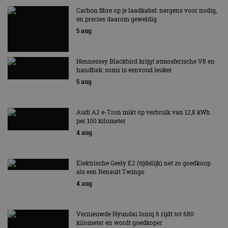
Carbon fibre op je laadkabel: nergens voor nodig,
en precies daarom geweldig
5 aug
Hennessey Blackbird krijgt atmosferische V8 en
handbak: soms is eenvoud leuker
5 aug
Audi A2 e-Tron mikt op verbruik van 12,8 kWh
per 100 kilometer
4 aug
Elektrische Geely E2 (tijdelijk) net zo goedkoop
als een Renault Twingo
4 aug
Vernieuwde Hyundai Ioniq 6 rijdt tot 680
kilometer en wordt goedkoper