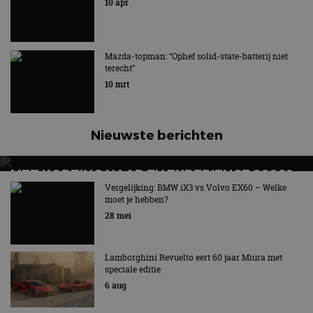
10 apr
Techniek kan bijdragen aan het verminderen van de
netto CO2-uitstoot
Mazda-topman: “Ophef solid-state-batterij niet
terecht”
10 mrt
Nieuwste berichten
MET KORTING NAAR EV EXPERIENCE 2026?
AUTORAI REGELT HET!
Vergelijking: BMW iX3 vs Volvo EX60 – Welke
moet je hebben?
EV Experience 2026 van 24 tot 26 september
28 mei
Lamborghini Revuelto eert 60 jaar Miura met
speciale editie
6 aug