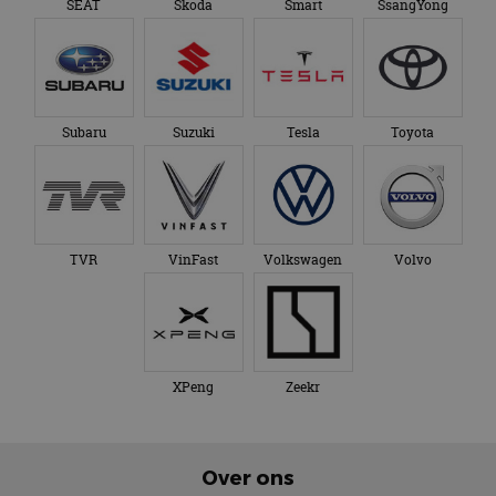
SEAT
Skoda
Smart
SsangYong
Subaru
Suzuki
Tesla
Toyota
TVR
VinFast
Volkswagen
Volvo
XPeng
Zeekr
Over ons