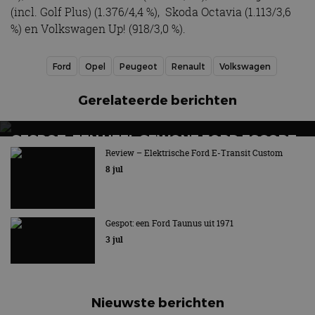
(incl. Golf Plus) (1.376/4,4 %), Skoda Octavia (1.113/3,6
%) en Volkswagen Up! (918/3,0 %).
Ford
Opel
Peugeot
Renault
Volkswagen
Gerelateerde berichten
GESPOT: EEN HEEL GEWONE FORD ESCORT
ESTATE UIT 1977
Review – Elektrische Ford E-Transit Custom
8 jul
Nu eens geen rallyauto
Gespot: een Ford Taunus uit 1971
3 jul
Nieuwste berichten