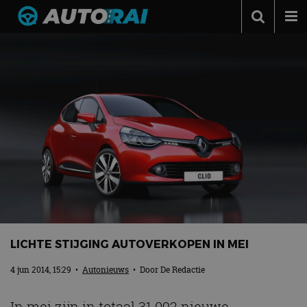
Autonieuws
Podcast
Autotests
Automerken
Adverteren
Contact
MotorRAI.nl
LICHTE STIJGING AUTOVERKOPEN IN MEI
4 jun 2014, 15:29
•
Autonieuws
• Door
De Redactie
In mei zijn in totaal 31.092 nieuwe