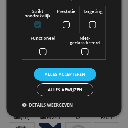
Strikt
Prestatie
Targeting
noodzakelijk
Aston Martin
Audi
Bentley
BMW
Functioneel
Niet-
geclassificeerd
Bugatti
BYD
Cadillac
Caterham
ALLES ACCEPTEREN
Chevrolet
Citroën
Cupra
Dacia
ALLES AFWIJZEN
DETAILS WEERGEVEN
Dongfeng
Donkervoort
DS
Ferrari