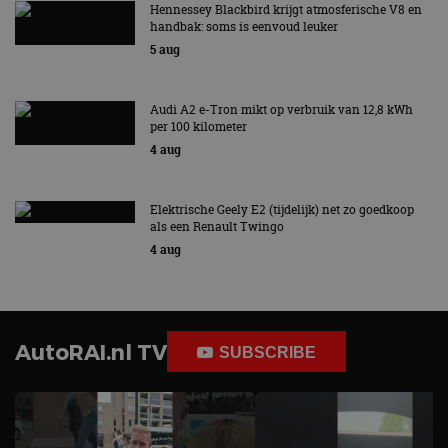
Hennessey Blackbird krijgt atmosferische V8 en
handbak: soms is eenvoud leuker
5 aug
Audi A2 e-Tron mikt op verbruik van 12,8 kWh
per 100 kilometer
4 aug
Elektrische Geely E2 (tijdelijk) net zo goedkoop
als een Renault Twingo
4 aug
AutoRAI.nl TV
SUBSCRIBE