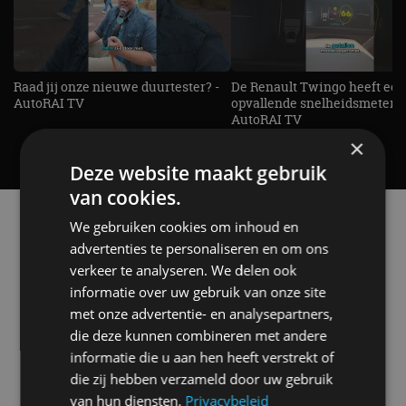
Raad jij onze nieuwe duurtester? -
De Renault Twingo heeft een
AutoRAI TV
opvallende snelheidsmeter! -
AutoRAI TV
×
Deze website maakt gebruik
van cookies.
Alle automerken
We gebruiken cookies om inhoud en
Selecteer een merk voor meer informatie, modellen
advertenties te personaliseren en om ons
en alle nieuwsberichten
verkeer te analyseren. We delen ook
informatie over uw gebruik van onze site
met onze advertentie- en analysepartners,
die deze kunnen combineren met andere
informatie die u aan hen heeft verstrekt of
Abarth
Aiways
Alfa Romeo
Alpine
die zij hebben verzameld door uw gebruik
van hun diensten.
Privacybeleid