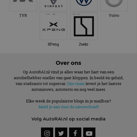
genoemde website
om de sessiestatus
bezocht.
te behouden.
TVR
VinFast
Volkswagen
Volvo
XPeng
Zeekr
Over ons
Op AutoRAI.nl vind je alles waar het hart van een
autoliefhebber sneller van gaat kloppen. In beeld én geluid,
van stadsauto tot supercar.
Ons team
levert je het laatste
autonieuws, autotests en nog veel meer.
Elke week de populairste blogs in je mailbox?
Meld je aan voor de nieuwsbrief!
Volg AutoRAI.nl op social media