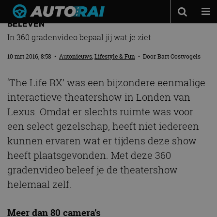
LEXUS’ THEATERSHOW ‘THE LIFE RX’ NU ZELF TE
BELEVEN
Autonieuws
In 360 gradenvideo bepaal jij wat je ziet
Podcast
10 mrt 2016, 8:58
•
Autonieuws
,
Lifestyle & Fun
• Door
Bart Oostvogels
Autotests
‘The Life RX’ was een bijzondere eenmalige
Automerken
interactieve theatershow in Londen van
Adverteren
Lexus. Omdat er slechts ruimte was voor
Contact
een select gezelschap, heeft niet iedereen
kunnen ervaren wat er tijdens deze show
MotorRAI.nl
heeft plaatsgevonden. Met deze 360
gradenvideo beleef je de theatershow
helemaal zelf.
Meer dan 80 camera’s