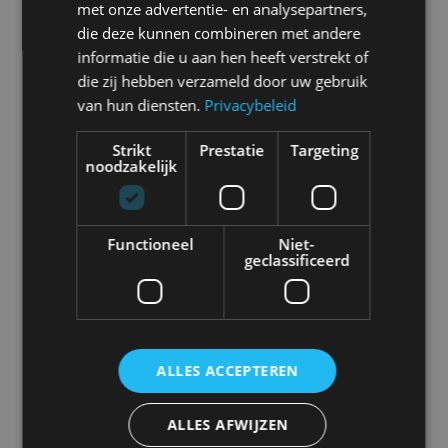
Selecteer een merk voor meer informatie, modellen
met onze advertentie- en analysepartners,
en alle nieuwsberichten
die deze kunnen combineren met andere
informatie die u aan hen heeft verstrekt of
die zij hebben verzameld door uw gebruik
van hun diensten.
Privacybeleid
Abarth
Aiways
Alfa Romeo
Alpine
Strikt
Prestatie
Targeting
noodzakelijk
Aston Martin
Audi
Bentley
BMW
Functioneel
Niet-
geclassificeerd
Bugatti
BYD
Cadillac
Caterham
ALLES ACCEPTEREN
ALLES AFWIJZEN
Chevrolet
Citroën
Cupra
Dacia