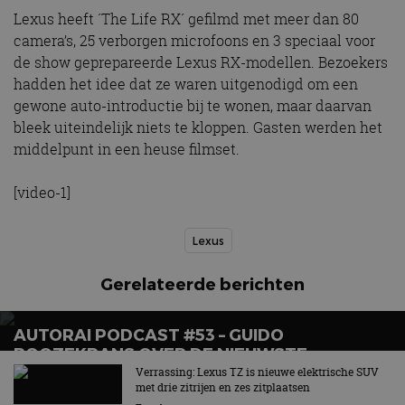
Lexus heeft ´The Life RX´ gefilmd met meer dan 80
camera’s, 25 verborgen microfoons en 3 speciaal voor
de show geprepareerde Lexus RX-modellen. Bezoekers
hadden het idee dat ze waren uitgenodigd om een
gewone auto-introductie bij te wonen, maar daarvan
bleek uiteindelijk niets te kloppen. Gasten werden het
middelpunt in een heuse filmset.
[video-1]
Lexus
Gerelateerde berichten
AUTORAI PODCAST #53 – GUIDO
ROOZEKRANS OVER DE NIEUWSTE
ELEKTRISCHE MODELLEN VAN TOYOTA EN
Verrassing: Lexus TZ is nieuwe elektrische SUV
met drie zitrijen en zes zitplaatsen
LEXUS