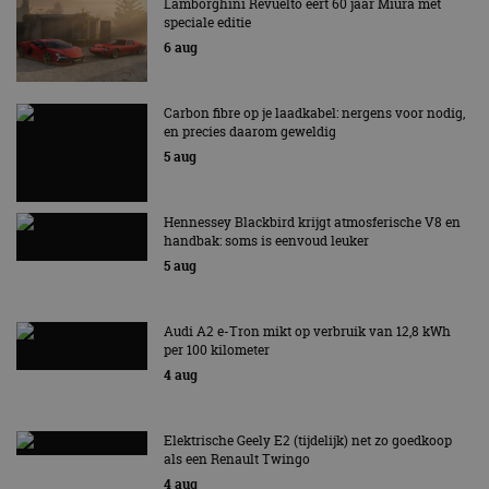
Lamborghini Revuelto eert 60 jaar Miura met
speciale editie
6 aug
Carbon fibre op je laadkabel: nergens voor nodig,
en precies daarom geweldig
5 aug
Hennessey Blackbird krijgt atmosferische V8 en
handbak: soms is eenvoud leuker
5 aug
Audi A2 e-Tron mikt op verbruik van 12,8 kWh
per 100 kilometer
4 aug
Elektrische Geely E2 (tijdelijk) net zo goedkoop
als een Renault Twingo
4 aug