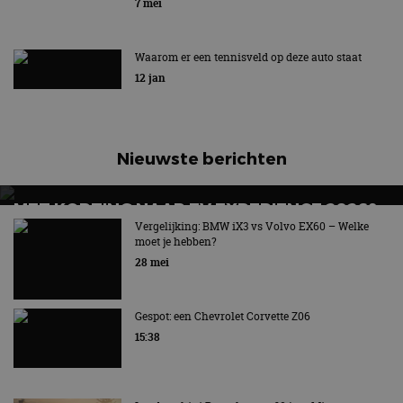
7 mei
Waarom er een tennisveld op deze auto staat
12 jan
Nieuwste berichten
MET KORTING NAAR EV EXPERIENCE 2026?
AUTORAI REGELT HET!
Vergelijking: BMW iX3 vs Volvo EX60 – Welke
moet je hebben?
EV Experience 2026 van 24 tot 26 september
28 mei
Gespot: een Chevrolet Corvette Z06
15:38