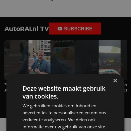
AutoRAI.nl TV
SUBSCRIBE
×
Raad jij onze nieuwe duurtester? -
De Renault Twingo heeft een
Deze website maakt gebruik
AutoRAI TV
opvallende snelheidsmeter! -
van cookies.
AutoRAI TV
We gebruiken cookies om inhoud en
advertenties te personaliseren en om ons
verkeer te analyseren. We delen ook
Alle automerken
informatie over uw gebruik van onze site