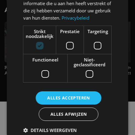
informatie die u aan hen heeft verstrekt of
AutoRAI.nl TV
SUBSCRIBE
die zij hebben verzameld door uw gebruik
van hun diensten.
Privacybeleid
Strikt
Prestatie
Targeting
noodzakelijk
Functioneel
Niet-
geclassificeerd
Raad jij onze nieuwe duurtester? -
De Renault Twingo heeft een
AutoRAI TV
opvallende snelheidsmeter! -
AutoRAI TV
ALLES ACCEPTEREN
Alle automerken
ALLES AFWIJZEN
Selecteer een merk voor meer informatie, modellen
en alle nieuwsberichten
DETAILS WEERGEVEN