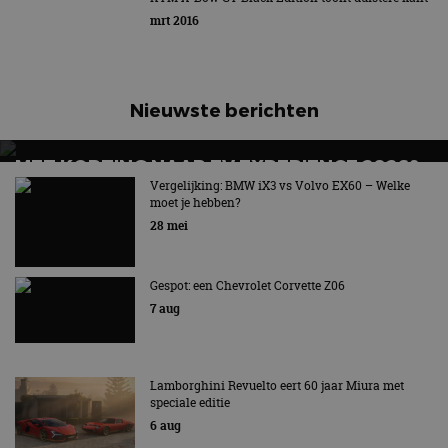
mrt 2016
Nieuwste berichten
MET KORTING NAAR EV EXPERIENCE 2026?
AUTORAI REGELT HET!
Vergelijking: BMW iX3 vs Volvo EX60 – Welke
moet je hebben?
EV Experience 2026 van 24 tot 26 september
28 mei
Gespot: een Chevrolet Corvette Z06
7 aug
Lamborghini Revuelto eert 60 jaar Miura met
speciale editie
6 aug