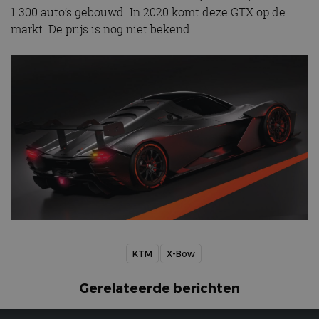
1.300 auto’s gebouwd. In 2020 komt deze GTX op de
markt. De prijs is nog niet bekend.
KTM
X-Bow
Gerelateerde berichten