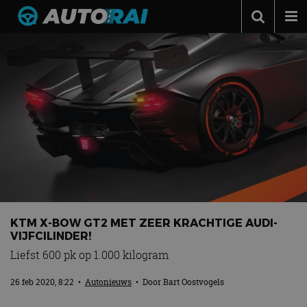
Autonieuws
Podcast
Autotests
Automerken
Adverteren
Contact
MotorRAI.nl
KTM X-BOW GT2 MET ZEER KRACHTIGE AUDI-
VIJFCILINDER!
Liefst 600 pk op 1.000 kilogram
26 feb 2020, 8:22
•
Autonieuws
• Door
Bart Oostvogels