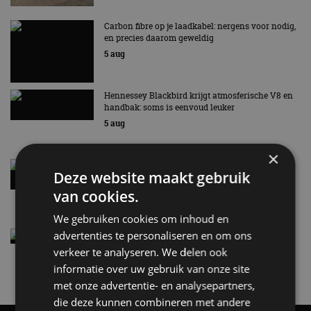
Carbon fibre op je laadkabel: nergens voor nodig,
en precies daarom geweldig
5 aug
Hennessey Blackbird krijgt atmosferische V8 en
handbak: soms is eenvoud leuker
5 aug
×
Audi A2 e-Tron mikt op verbruik van 12,8 kWh
Deze website maakt gebruik
per 100 kilometer
van cookies.
4 aug
We gebruiken cookies om inhoud en
advertenties te personaliseren en om ons
Elektrische Geely E2 (tijdelijk) net zo goedkoop
als een Renault Twingo
verkeer te analyseren. We delen ook
4 aug
informatie over uw gebruik van onze site
met onze advertentie- en analysepartners,
die deze kunnen combineren met andere