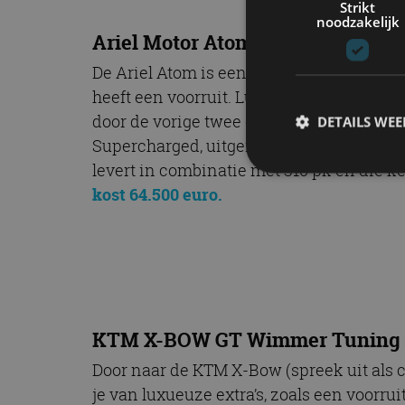
Strikt
noodzakelijk
Ariel Motor Atom 3.5 Supercharg
De Ariel Atom is een lichtgewicht superc
heeft een voorruit. Luxe! Bovendien zijn 
door de vorige twee eigenaren – overduid
DETAILS WE
Supercharged, uitgerust met een 310 pk s
levert in combinatie met 310 pk en die 
kost 64.500 euro.
S
Strikt noodzakelijke
accountbeheer. De we
Naam
cf_clearance
KTM X-BOW GT Wimmer Tuning
Door naar de KTM X-Bow (spreek uit als c
je van luxueuze extra’s, zoals een voorru