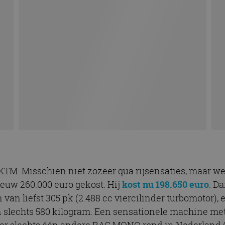
TM. Misschien niet zozeer qua rijsensaties, maar wel
nieuw 260.000 euro gekost. Hij
kost nu 198.650 euro
. D
an liefst 305 pk (2.488 cc viercilinder turbomotor),
 slechts 580 kilogram. Een sensationele machine met
 er slechts één andere BAC MONO rond in Nederland (