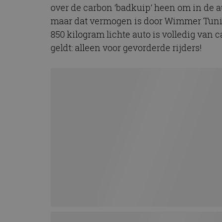
over de carbon ‘badkuip’ heen om in de au
CookieScriptConse
maar dat vermogen is door Wimmer Tuning
850 kilogram lichte auto is volledig van 
geldt: alleen voor gevorderde rijders!
Naam
Naam
omx_consent
Aanbiede
Naam
Domein
g_id_202604151153
_ga
_fbp
Meta Pla
Inc.
.autorai.n
_gcl_au
Google L
.autorai.n
_ga_SC6JKZPPKY
IDE
Google L
.doublecl