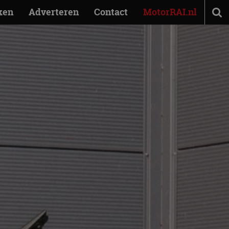
ken
Adverteren
Contact
MotorRAI.nl