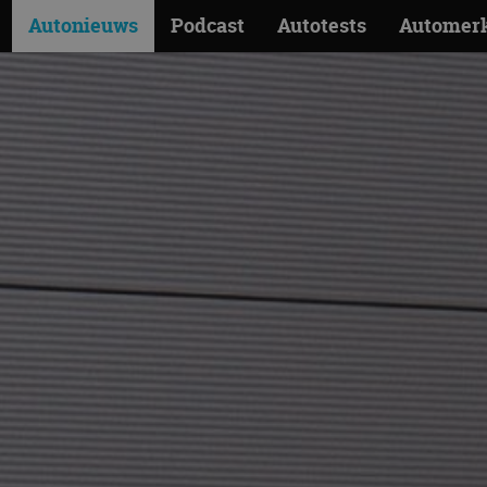
Autonieuws
Podcast
Autotests
Automer