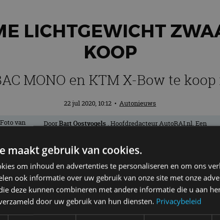
AME LICHTGEWICHT ZW
KOOP
 BAC MONO en KTM X-Bow te koop 
22 jul 2020, 10:12
•
Autonieuws
Door
Bart Oostvogels
. Hoofdredacteur AutoRAI.nl. Een
échte nieuwsjager en liefhebber van auto’s. Hoe lichter, ho
beter! Als het maar wielen heeft.
e maakt gebruik van cookies.
kies om inhoud en advertenties te personaliseren en om ons ver
chtgewicht zwaargewichten tegelijk te ko
len ook informatie over uw gebruik van onze site met onze adver
 die deze kunnen combineren met andere informatie die u aan hen
een Ariel Atom, BAC MONO en KTM X-Bow. Z
n verzameld door uw gebruik van hun diensten.
Privacybeleid
drie moet bijna twee euroton opleveren.