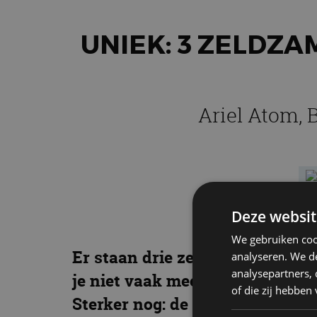
UNIEK: 3 ZELDZ
Ariel Atom,
Deze websit
We gebruiken coo
Er staan drie zeer zeldzame li
analyseren. We de
analysepartners,
je niet vaak mee. Het gaat om 
of die zij hebbe
Sterker nog: de duurste van de 