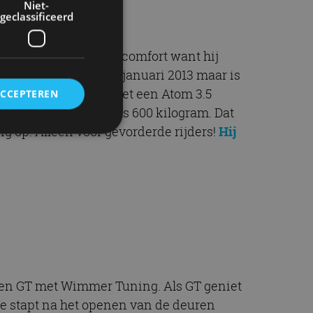
Niet-
geclassificeerd
biedt nog het nodige comfort want hij
t exemplaar komt uit januari 2013 maar is
Je hebt nu te maken met een Atom 3.5
ACCEPTEREN
De auto weegt slechts 600 kilogram. Dat
 op. Alleen voor gevorderde rijders!
Hij
rd
elding en
ervice om
es van de bezoeker
unen van de
s een GT met Wimmer Tuning. Als GT geniet
den van
 Je stapt na het openen van de deuren