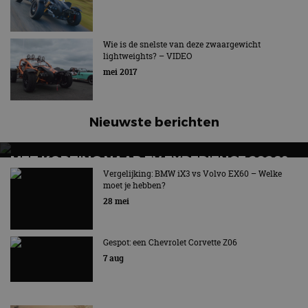
Wie is de snelste van deze zwaargewicht
lightweights? – VIDEO
mei 2017
Nieuwste berichten
MET KORTING NAAR EV EXPERIENCE 2026?
AUTORAI REGELT HET!
Vergelijking: BMW iX3 vs Volvo EX60 – Welke
moet je hebben?
EV Experience 2026 van 24 tot 26 september
28 mei
Gespot: een Chevrolet Corvette Z06
7 aug