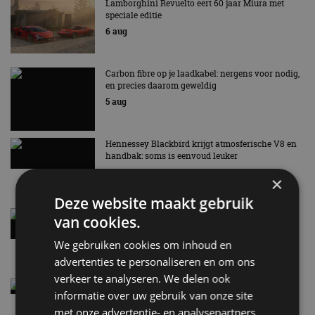
Lamborghini Revuelto eert 60 jaar Miura met
speciale editie
6 aug
Carbon fibre op je laadkabel: nergens voor nodig,
en precies daarom geweldig
5 aug
Hennessey Blackbird krijgt atmosferische V8 en
handbak: soms is eenvoud leuker
5 aug
×
Deze website maakt gebruik
Audi A2 e-Tron mikt op verbruik van 12,8 kWh
van cookies.
per 100 kilometer
4 aug
We gebruiken cookies om inhoud en
advertenties te personaliseren en om ons
verkeer te analyseren. We delen ook
Elektrische Geely E2 (tijdelijk) net zo goedkoop
informatie over uw gebruik van onze site
als een Renault Twingo
met onze advertentie- en analysepartners,
4 aug