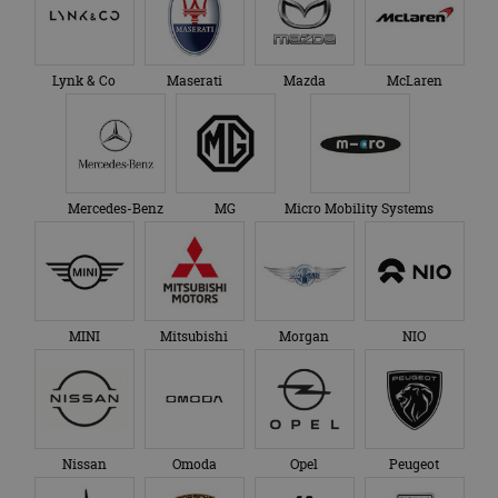
bezocht.
te behouden.
Lynk & Co
Maserati
Mazda
McLaren
Mercedes-Benz
MG
Micro Mobility Systems
MINI
Mitsubishi
Morgan
NIO
Nissan
Omoda
Opel
Peugeot