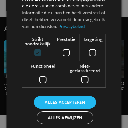
die deze kunnen combineren met andere
informatie die u aan hen heeft verstrekt of
die zij hebben verzameld door uw gebruik
van hun diensten.
Privacybeleid
AutoRAI.nl TV
SUBSCRIBE
Strikt
Prestatie
Targeting
noodzakelijk
Functioneel
Niet-
geclassificeerd
KIA Stonic Mild-Hybrid (2026),
Welke elektrische auto past b
benzine, handbak, het bestaat nog! -
De EV Experience geeft ant
REVIEW - AutoRAI TV
op je vraag! - AutoRAI TV
ALLES ACCEPTEREN
ALLES AFWIJZEN
Alle automerken