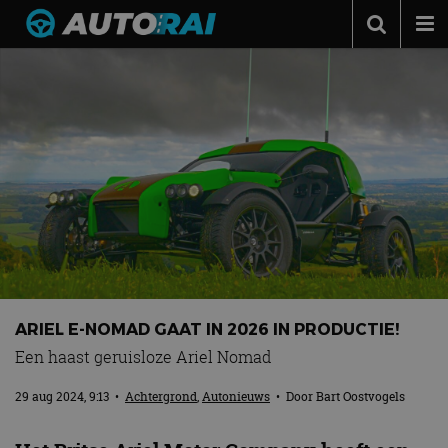
Autonieuws
Podcast
Autotests
Automerken
Adverteren
Contact
MotorRAI.nl
ARIEL E-NOMAD GAAT IN 2026 IN PRODUCTIE!
Een haast geruisloze Ariel Nomad
29 aug 2024, 9:13
•
Achtergrond
,
Autonieuws
• Door
Bart Oostvogels