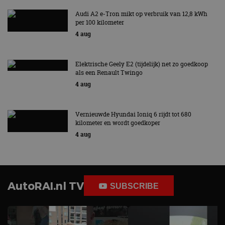
te omzeilen
Audi A2 e-Tron mikt op verbruik van 12,8 kWh
essentieel 
ondersteu
per 100 kilometer
veiligheid 
4 aug
website fun
het bieden
beschermi
kwaadaard
bezoekers.
Elektrische Geely E2 (tijdelijk) net zo goedkoop
als een Renault Twingo
CookieScriptConsent
4 weken 2
Deze cooki
CookieScript
4 aug
dagen
gebruikt d
autorai.nl
Google Privacy Policy
Cookie-Scr
service om
cookievoo
bezoekers 
Vernieuwde Hyundai Ioniq 6 rijdt tot 680
onthouden.
kilometer en wordt goedkoper
banner van
Script.com 
4 aug
noodzakeli
te werken.
AutoRAI.nl TV
SUBSCRIBE
Aanbieder
Naam
Vervaldatum
Omschrijvi
Aanbieder
/
Domein
Naam
Vervaldatum
Omschrijving
/
Domein
omx_consent
.autorai.nl
1 jaar
_ga
1 jaar 1
Deze cookienaam