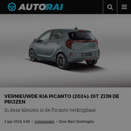
Autonieuws
Podcast
Autotests
Automerken
Adverteren
Contact
MotorRAI.nl
VERNIEUWDE KIA PICANTO (2024): DIT ZIJN DE
PRIJZEN
In deze kleuren is de Picanto verkrijgbaar
3 apr 2024, 9:49
•
Autonieuws
• Door
Bart Oostvogels