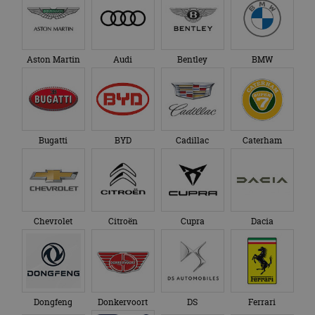
_ga_SC6JKZPPKY
.autorai.nl
1 jaar 1
Deze cookie wordt
eindgebruiker heeft
maand
gebruikt door
gezien voordat hij de
Google Analytics
genoemde website
om de sessiestatus
bezocht.
te behouden.
Aston Martin
Audi
Bentley
BMW
Bugatti
BYD
Cadillac
Caterham
Chevrolet
Citroën
Cupra
Dacia
Dongfeng
Donkervoort
DS
Ferrari