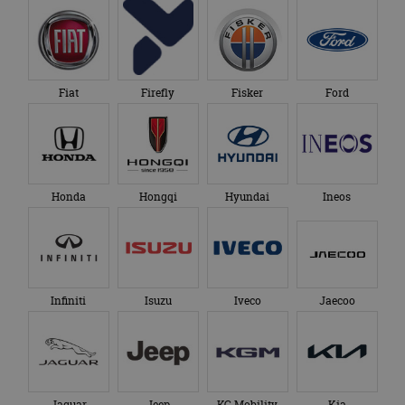
Fiat
Firefly
Fisker
Ford
Honda
Hongqi
Hyundai
Ineos
Infiniti
Isuzu
Iveco
Jaecoo
Jaguar
Jeep
KG Mobility
Kia