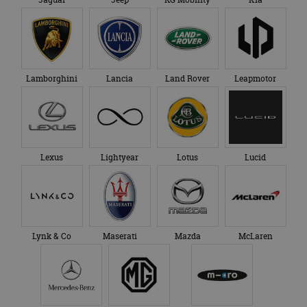
Lamborghini
Lancia
Land Rover
Leapmotor
Lexus
Lightyear
Lotus
Lucid
Lynk & Co
Maserati
Mazda
McLaren