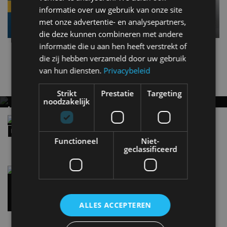
informatie over uw gebruik van onze site
met onze advertentie- en analysepartners,
die deze kunnen combineren met andere
informatie die u aan hen heeft verstrekt of
die zij hebben verzameld door uw gebruik
Kia
Picanto
van hun diensten.
Privacybeleid
Gerelateerde berichten
Strikt
Prestatie
Targeting
noodzakelijk
HYUNDAI IONIQ 9 VERSUS KIA EV9:
ELEKTRISCHE ZEVENZITTERS VERGELEKEN
Review – Dit wist jij nog niet over de Kia EV2
(2026)
23 jul
Functioneel
Niet-
geclassificeerd
Beste elektrische gezinsauto: 8 ruime elektrische
auto’s voor het hele gezin
16 jul
ALLES ACCEPTEREN
Nieuwste berichten