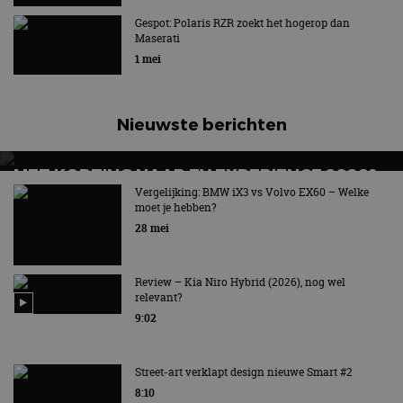
Gespot: Polaris RZR zoekt het hogerop dan
Maserati
1 mei
Nieuwste berichten
MET KORTING NAAR EV EXPERIENCE 2026?
AUTORAI REGELT HET!
Vergelijking: BMW iX3 vs Volvo EX60 – Welke
moet je hebben?
EV Experience 2026 van 24 tot 26 september
28 mei
Review – Kia Niro Hybrid (2026), nog wel
relevant?
9:02
Street-art verklapt design nieuwe Smart #2
8:10