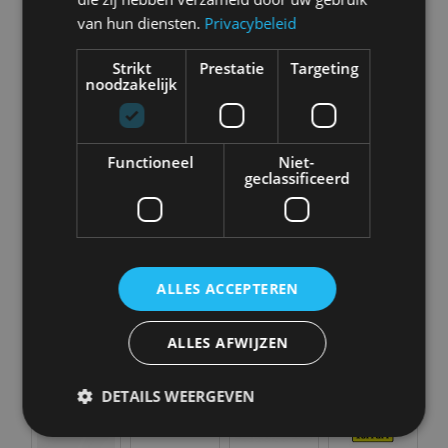
Abarth
Aiways
Alfa Romeo
Alpine
van hun diensten.
Privacybeleid
Strikt
Prestatie
Targeting
noodzakelijk
Aston Martin
Audi
Bentley
BMW
Functioneel
Niet-
geclassificeerd
Bugatti
BYD
Cadillac
Caterham
ALLES ACCEPTEREN
ALLES AFWIJZEN
Chevrolet
Citroën
Cupra
Dacia
DETAILS WEERGEVEN