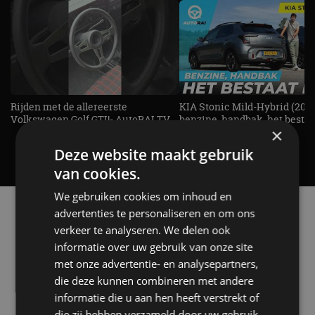
Rijden met de allereerste
KIA Stonic Mild-Hybrid (2026
Volkswagen Golf GTI!- AutoRAI TV
benzine, handbak, het bestaat
×
REVIEW - AutoRAI TV
Deze website maakt gebruik
van cookies.
We gebruiken cookies om inhoud en
Alle automerken
advertenties te personaliseren en om ons
Selecteer een merk voor meer informatie, modellen
verkeer te analyseren. We delen ook
en alle nieuwsberichten
informatie over uw gebruik van onze site
met onze advertentie- en analysepartners,
die deze kunnen combineren met andere
informatie die u aan hen heeft verstrekt of
die zij hebben verzameld door uw gebruik