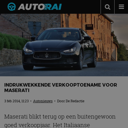
Autonieuws
Podcast
Autotests
Automerken
Adverteren
Contact
MotorRAI.nl
INDRUKWEKKENDE VERKOOPTOENAME VOOR
MASERATI
3 feb 2014, 11:23
•
Autonieuws
• Door
De Redactie
Maserati blikt terug op een buitengewoon
goed verkoopjaar. Het Italiaanse