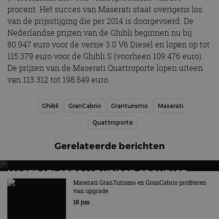
procent. Het succes van Maserati staat overigens los
van de prijsstijging die per 2014 is doorgevoerd. De
Nederlandse prijzen van de Ghibli beginnen nu bij
80.947 euro voor de versie 3.0 V6 Diesel en lopen op tot
115.379 euro voor de Ghibli S (voorheen 109.476 euro).
De prijzen van de Maserati Quattroporte lopen uiteen
van 113.312 tot 198.549 euro.
Ghibli
GranCabrio
Granturismo
Maserati
Quattroporte
Gerelateerde berichten
MASERATI GRECALE KRIJGT GRONDIGE
OPFRISBEURT
Maserati GranTurismo en GranCabrio profiteren
van upgrade
Aanbod bestaat voortaan uit zes uitvoeringen
18 jun