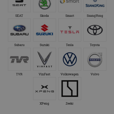
SEAT
Skoda
Smart
SsangYong
Subaru
Suzuki
Tesla
Toyota
TVR
VinFast
Volkswagen
Volvo
XPeng
Zeekr