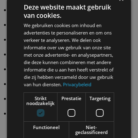
transmissie.
Deze website maakt gebruik
N Active Sound+
– Biedt akoestische feedback voor
van cookies.
verbeterde voertuigcontrole.
N Grin Boost
– Zorgt voor maximale acceleratie en
We gebruiken cookies om inhoud en
vermogen gedurende 10 sec.
advertenties te personaliseren en om ons
N Battery
– Brengt temperatuur batterij snel op het
verkeer te analyseren. We delen ook
juiste peil voor sprint-, drag- of endurance-gebruik.
informatie over uw gebruik van onze site
N Drift Optimizer
– Maakt individuele afstemming
met onze advertentie- en analysepartners,
mogelijk van driftinitiatie, drifthoek en wielspin.
die deze kunnen combineren met andere
N Torque Distribution
– Verdeling van koppel
informatie die u aan hen heeft verstrekt of
tussen voor- en achteras in elf stappen instelbaar.
die zij hebben verzameld door uw gebruik
N Pedal
– Biedt drie niveaus van koppelrespons
van hun diensten.
Privacybeleid
voor snellere bochtinzet.
Strikt
Prestatie
Targeting
N Brake Regen
– Tot 0,6 G regeneratief remmen
noodzakelijk
voor duurzame prestaties.
TPMS Custom Mode
– Maakt het de bestuurder
mogelijk zelf de gewenste bandenspanning in te
Functioneel
Niet-
stellen.
geclassificeerd