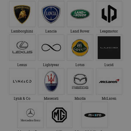
Lamborghini
Lancia
Land Rover
Leapmotor
Lexus
Lightyear
Lotus
Lucid
Lynk & Co
Maserati
Mazda
McLaren