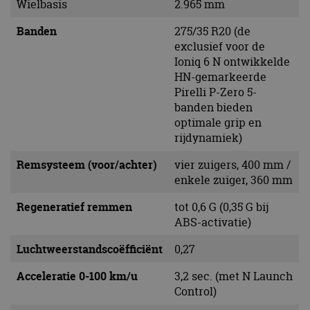
Wielbasis
2.965 mm
Banden
275/35 R20 (de
exclusief voor de
Ioniq 6 N ontwikkelde
HN-gemarkeerde
Pirelli P-Zero 5-
banden bieden
optimale grip en
rijdynamiek)
Remsysteem (voor/achter)
vier zuigers, 400 mm /
enkele zuiger, 360 mm
Regeneratief remmen
tot 0,6 G (0,35 G bij
ABS-activatie)
Luchtweerstandscoëfficiënt
0,27
Acceleratie 0-100 km/u
3,2 sec. (met N Launch
Control)