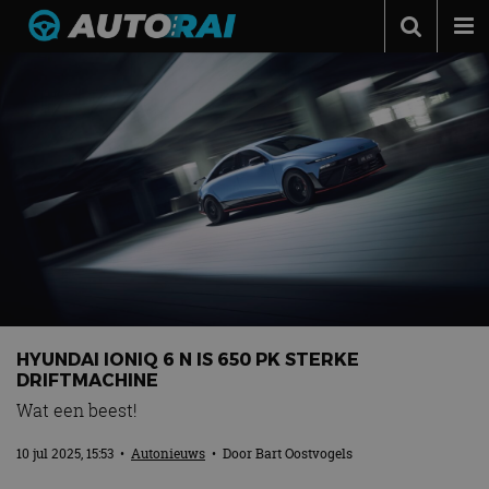
Autonieuws
Podcast
Autotests
Automerken
Adverteren
Contact
MotorRAI.nl
HYUNDAI IONIQ 6 N IS 650 PK STERKE
DRIFTMACHINE
Wat een beest!
10 jul 2025, 15:53
•
Autonieuws
• Door
Bart Oostvogels