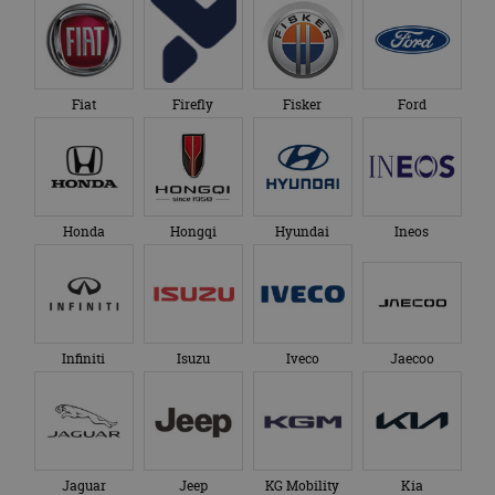
Fiat
Firefly
Fisker
Ford
Honda
Hongqi
Hyundai
Ineos
Infiniti
Isuzu
Iveco
Jaecoo
Jaguar
Jeep
KG Mobility
Kia