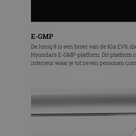
CookieScriptConse
Naam
E-GMP
Naam
omx_consent
Aanbiede
Naam
Domein
De Ioniq 9 is een broer van de Kia EV9, d
g_id_202604151153
_ga
Hyundai’s E-GMP-platform. Dit platform i
_fbp
Meta Pla
Inc.
interieur waar je tot zeven personen co
.autorai.n
_gcl_au
Google L
.autorai.n
_ga_SC6JKZPPKY
IDE
Google L
.doublecl