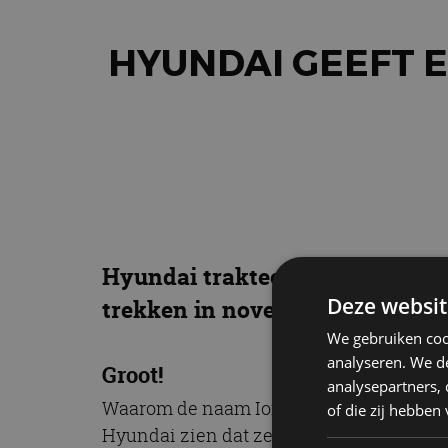
HYUNDAI GEEFT 
Hyundai trakteert ons op de ee
Deze websit
trekken in november het doek v
We gebruiken coo
analyseren. We de
Groot!
analysepartners,
Waarom de naam Ioniq 9? Simpel: dit mod
of die zij hebbe
Hyundai zien dat ze een nieuwe stap zette