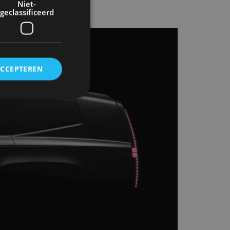
Niet-
geclassificeerd
ACCEPTEREN
rd
elding en
ervice om
es van de bezoeker
unen van de
den van