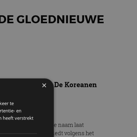
 DE GLOEDNIEUWE
dje: de Ioniq 9. De Koreanen
×
keer te
tentie- en
 heeft verstrekt
ktrische SUV. Met deze naam laat
Ioniq 6. De Ioniq 9 biedt volgens het