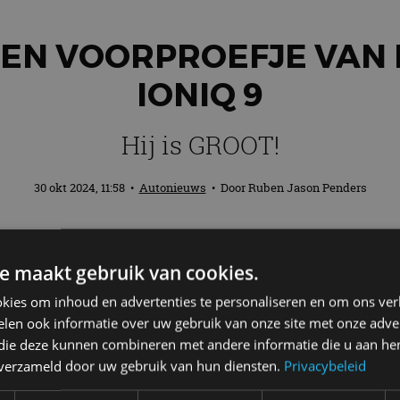
EEN VOORPROEFJE VAN
IONIQ 9
Hij is GROOT!
30 okt 2024, 11:58
•
Autonieuws
• Door
Ruben Jason Penders
rste beelden van hun nieuwste paradepaar
e maakt gebruik van cookies.
an de forse elektrische SUV.
kies om inhoud en advertenties te personaliseren en om ons ver
len ook informatie over uw gebruik van onze site met onze adver
 die deze kunnen combineren met andere informatie die u aan hen
el vertegenwoordigt Hyundai’s eerste echt grote ele
n verzameld door uw gebruik van hun diensten.
Privacybeleid
n in hun Ioniq-reeks, die begon met de Ioniq 5 en de 