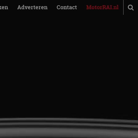
ken
Adverteren
Contact
MotorRAI.nl