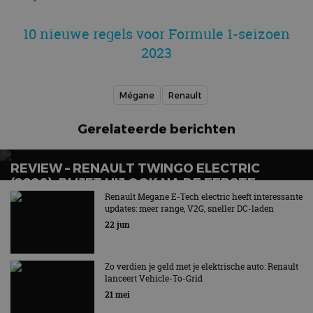
10 nieuwe regels voor Formule 1-seizoen
2023
Mégane
Renault
Gerelateerde berichten
REVIEW – RENAULT TWINGO ELECTRIC
(2026): BLIJFT HIJ OOK NA DE EERSTE
GLIMLACH LEUK?
Renault Megane E-Tech electric heeft interessante
updates: meer range, V2G, sneller DC-laden
22 jun
Zo verdien je geld met je elektrische auto: Renault
lanceert Vehicle-To-Grid
21 mei