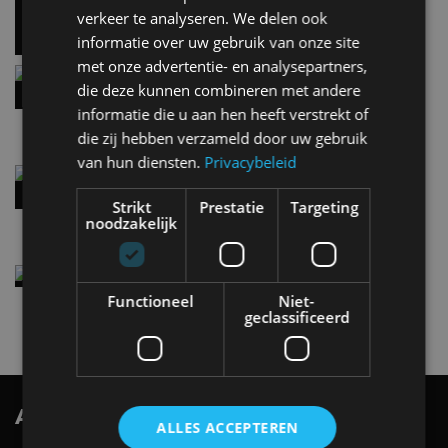
5 aug
verkeer te analyseren. We delen ook
informatie over uw gebruik van onze site
met onze advertentie- en analysepartners,
Hennessey Blackbird krijgt atmosferische V8 en
die deze kunnen combineren met andere
handbak: soms is eenvoud leuker
informatie die u aan hen heeft verstrekt of
5 aug
die zij hebben verzameld door uw gebruik
van hun diensten.
Privacybeleid
Audi A2 e-Tron mikt op verbruik van 12,8 kWh
per 100 kilometer
Strikt
Prestatie
Targeting
4 aug
noodzakelijk
Elektrische Geely E2 (tijdelijk) net zo goedkoop
als een Renault Twingo
Functioneel
Niet-
4 aug
geclassificeerd
AutoRAI.nl TV
SUBSCRIBE
ALLES ACCEPTEREN