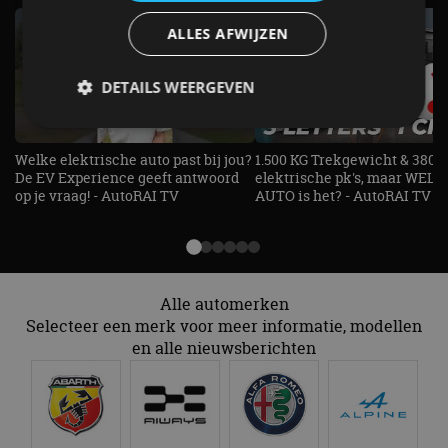
ALLES AFWIJZEN
DETAILS WEERGEVEN
Welke elektrische auto past bij jou?
1.500 KG Trekgewicht & 380
Strikt noodzakelijk
Prestatie
Targeting
De EV Experience geeft antwoord
elektrische pk's, maar WELK
op je vraag! - AutoRAI TV
AUTO is het? - AutoRAI TV
Functioneel
Niet-geclassificeerd
Strikt noodzakelijke cookies maken de
kernfunctionaliteiten van de website mogelijk, zoals
gebruikersaanmelding en accountbeheer. De
website kan niet goed worden gebruikt zonder de
strikt noodzakelijke cookies.
Alle automerken
Selecteer een merk voor meer informatie, modellen
Aanbieder
/
Naam
Vervaldatum
Omschrijv
Domein
en alle nieuwsberichten
cf_clearance
1 jaar
Deze cooki
Cloudflare,
gebruikt d
Inc.
CloudFlare
.autorai.nl
vertrouwd
te identific
beveiligin