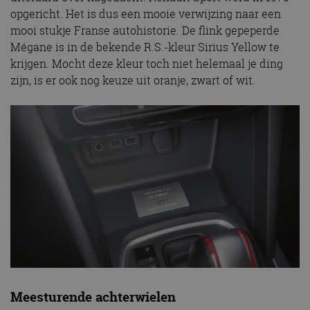
opgericht. Het is dus een mooie verwijzing naar een
mooi stukje Franse autohistorie. De flink gepeperde
Mégane is in de bekende R.S.-kleur Sirius Yellow te
krijgen. Mocht deze kleur toch niet helemaal je ding
zijn, is er ook nog keuze uit oranje, zwart of wit.
Meesturende achterwielen