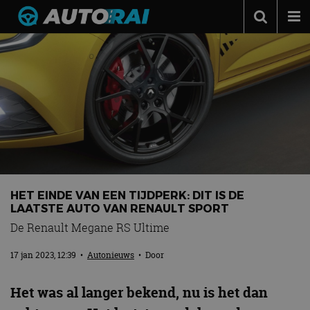
Autonieuws
Podcast
Autotests
Automerken
Adverteren
Contact
HET EINDE VAN EEN TIJDPERK: DIT IS DE
MotorRAI.nl
LAATSTE AUTO VAN RENAULT SPORT
De Renault Megane RS Ultime
17 jan 2023, 12:39
•
Autonieuws
• Door
Het was al langer bekend, nu is het dan