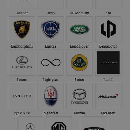
en over eventuele
advertenties die de
_ga_SC6JKZPPKY
.autorai.nl
1 jaar 1
Deze cookie wordt
eindgebruiker heeft
maand
gebruikt door
Jaguar
Jeep
KG Mobility
Kia
gezien voordat hij de
Google Analytics
genoemde website
om de sessiestatus
bezocht.
te behouden.
Lamborghini
Lancia
Land Rover
Leapmotor
Lexus
Lightyear
Lotus
Lucid
Lynk & Co
Maserati
Mazda
McLaren