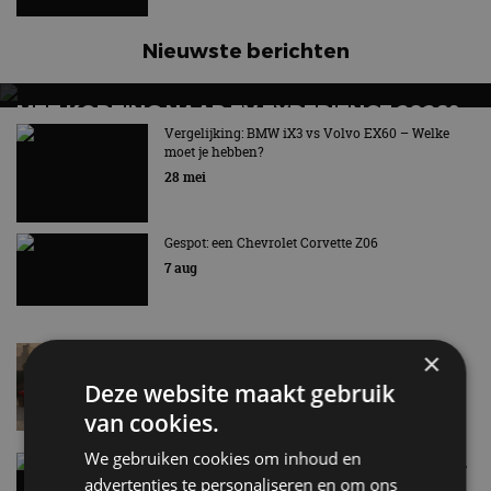
Nieuwste berichten
MET KORTING NAAR EV EXPERIENCE 2026?
AUTORAI REGELT HET!
Vergelijking: BMW iX3 vs Volvo EX60 – Welke
moet je hebben?
EV Experience 2026 van 24 tot 26 september
28 mei
Gespot: een Chevrolet Corvette Z06
7 aug
Lamborghini Revuelto eert 60 jaar Miura met
×
speciale editie
Deze website maakt gebruik
6 aug
van cookies.
We gebruiken cookies om inhoud en
Carbon fibre op je laadkabel: nergens voor nodig,
en precies daarom geweldig
advertenties te personaliseren en om ons