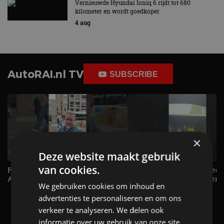
Vernieuwde Hyundai Ioniq 6 rijdt tot 680
kilometer en wordt goedkoper
4 aug
AutoRAI.nl TV
SUBSCRIBE
×
Deze website maakt gebruik
van cookies.
Raad jij onze nieuwe duurtester? -
De Renault Twingo heeft een
AutoRAI TV
opvallende snelheidsmeter! -
We gebruiken cookies om inhoud en
AutoRAI TV
advertenties te personaliseren en om ons
verkeer te analyseren. We delen ook
informatie over uw gebruik van onze site