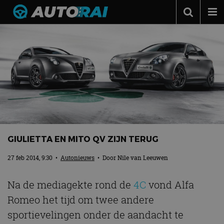
Autonieuws
Podcast
Autotests
Automerken
Adverteren
Contact
GIULIETTA EN MITO QV ZIJN TERUG
MotorRAI.nl
27 feb 2014, 9:30
•
Autonieuws
• Door
Nile van Leeuwen
Na de mediagekte rond de
4C
vond Alfa
Romeo het tijd om twee andere
sportievelingen onder de aandacht te