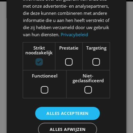
met onze advertentie- en analysepartners,
Alle automerken
die deze kunnen combineren met andere
Selecteer een merk voor meer informatie, modellen
informatie die u aan hen heeft verstrekt of
en alle nieuwsberichten
die zij hebben verzameld door uw gebruik
van hun diensten.
Privacybeleid
Strikt
Prestatie
Targeting
noodzakelijk
Abarth
Aiways
Alfa Romeo
Alpine
Functioneel
Niet-
geclassificeerd
Aston Martin
Audi
Bentley
BMW
ALLES ACCEPTEREN
Bugatti
BYD
Cadillac
Caterham
ALLES AFWIJZEN