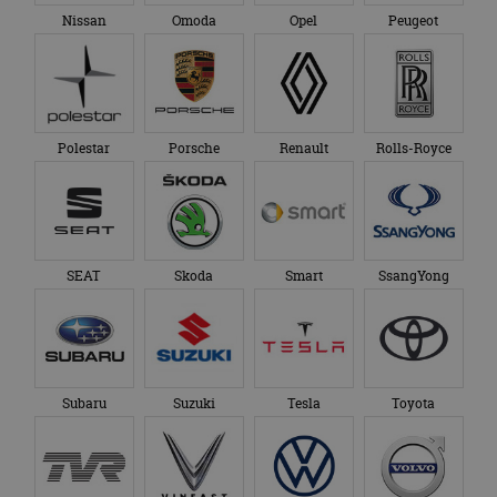
Google Analytics
genoemde website
Nissan
Omoda
Opel
Peugeot
om de sessiestatus
bezocht.
te behouden.
Polestar
Porsche
Renault
Rolls-Royce
SEAT
Skoda
Smart
SsangYong
Subaru
Suzuki
Tesla
Toyota