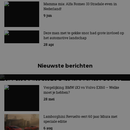
Mamma mia: Alfa Romeo 33 Stradale even in
Voortaan altijd met stekker
Nederland!
9 jun
Deze man met te gekke snor had grote invloed op
het automotive landschap
28 apr
Nieuwste berichten
MET KORTING NAAR EV EXPERIENCE 2026?
AUTORAI REGELT HET!
Vergelijking: BMW iX3 vs Volvo EX60 – Welke
moet je hebben?
EV Experience 2026 van 24 tot 26 september
28 mei
Lamborghini Revuelto eert 60 jaar Miura met
speciale editie
6 aug