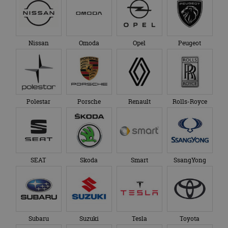
advertenties die de
_ga_SC6JKZPPKY
.autorai.nl
1 jaar 1
Deze cookie wordt
eindgebruiker heeft
maand
gebruikt door
gezien voordat hij de
Google Analytics
genoemde website
om de sessiestatus
bezocht.
te behouden.
Nissan
Omoda
Opel
Peugeot
Polestar
Porsche
Renault
Rolls-Royce
SEAT
Skoda
Smart
SsangYong
Subaru
Suzuki
Tesla
Toyota