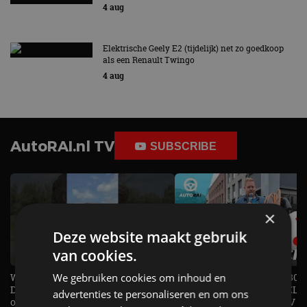
4 aug
Elektrische Geely E2 (tijdelijk) net zo goedkoop
als een Renault Twingo
4 aug
AutoRAI.nl TV
SUBSCRIBE
×
Deze website maakt gebruik
van cookies.
We gebruiken cookies om inhoud en
Welke elektrische auto past bij jou?
1.500 KG Trekgewicht & 380
De EV Experience geeft antwoord
elektrische pk's, maar WELK
advertenties te personaliseren en om ons
op je vraag! - AutoRAI TV
AUTO is het? - AutoRAI TV