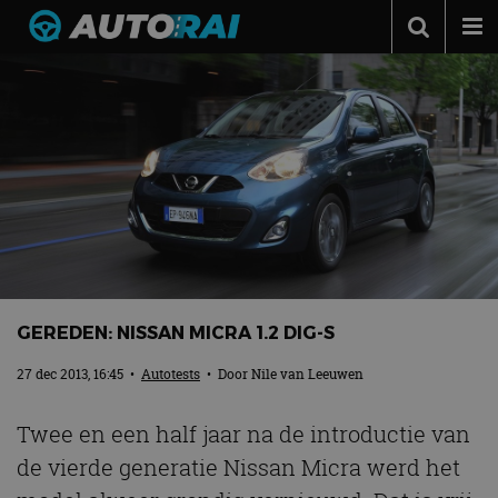
Autonieuws
Podcast
Autotests
Automerken
Adverteren
Contact
MotorRAI.nl
GEREDEN: NISSAN MICRA 1.2 DIG-S
27 dec 2013, 16:45
•
Autotests
• Door
Nile van Leeuwen
Twee en een half jaar na de introductie van
de vierde generatie Nissan Micra werd het