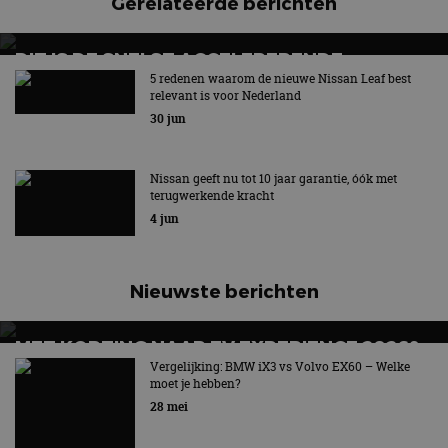
Gerelateerde berichten
DIT IS DE SNELST ACCELERERENDE
RACEAUTO VAN NISSAN
5 redenen waarom de nieuwe Nissan Leaf best
relevant is voor Nederland
Nieuwe Formula E GEN4-raceauto van Nissan
30 jun
Nissan geeft nu tot 10 jaar garantie, óók met
terugwerkende kracht
4 jun
Nieuwste berichten
MET KORTING NAAR EV EXPERIENCE 2026?
AUTORAI REGELT HET!
Vergelijking: BMW iX3 vs Volvo EX60 – Welke
moet je hebben?
EV Experience 2026 van 24 tot 26 september
28 mei