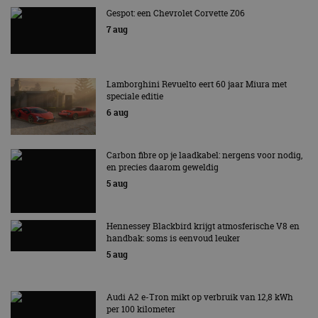
Gespot: een Chevrolet Corvette Z06
7 aug
Lamborghini Revuelto eert 60 jaar Miura met
speciale editie
6 aug
Carbon fibre op je laadkabel: nergens voor nodig,
en precies daarom geweldig
5 aug
Hennessey Blackbird krijgt atmosferische V8 en
handbak: soms is eenvoud leuker
5 aug
Audi A2 e-Tron mikt op verbruik van 12,8 kWh
per 100 kilometer