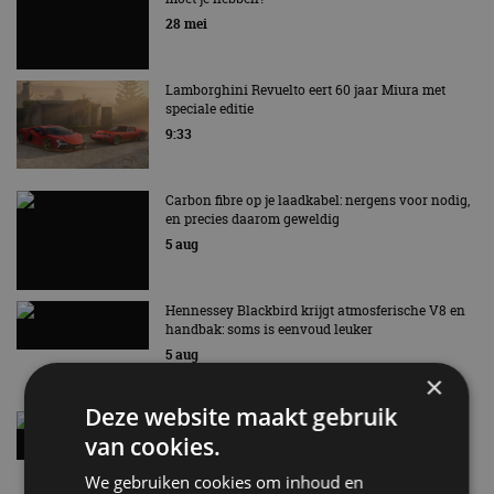
EV Experience 2026 van 24 tot 26 september
28 mei
Lamborghini Revuelto eert 60 jaar Miura met
speciale editie
9:33
Carbon fibre op je laadkabel: nergens voor nodig,
en precies daarom geweldig
5 aug
Hennessey Blackbird krijgt atmosferische V8 en
handbak: soms is eenvoud leuker
5 aug
×
Deze website maakt gebruik
Audi A2 e-Tron mikt op verbruik van 12,8 kWh
per 100 kilometer
van cookies.
4 aug
We gebruiken cookies om inhoud en