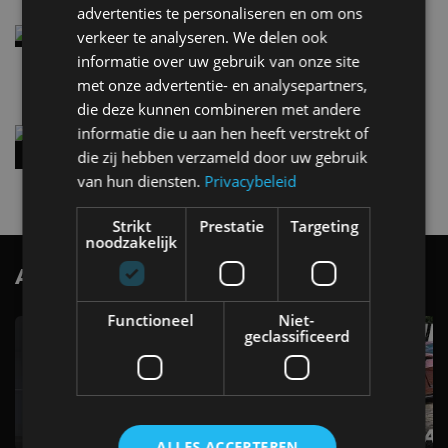
advertenties te personaliseren en om ons
Elektrische Geely E2 (tijdelijk) net zo goedkoop
verkeer te analyseren. We delen ook
als een Renault Twingo
informatie over uw gebruik van onze site
4 aug
met onze advertentie- en analysepartners,
die deze kunnen combineren met andere
informatie die u aan hen heeft verstrekt of
Vernieuwde Hyundai Ioniq 6 rijdt tot 680
kilometer en wordt goedkoper
die zij hebben verzameld door uw gebruik
4 aug
van hun diensten.
Privacybeleid
Strikt
Prestatie
Targeting
noodzakelijk
AutoRAI.nl TV
SUBSCRIBE
Functioneel
Niet-
geclassificeerd
ALLES ACCEPTEREN