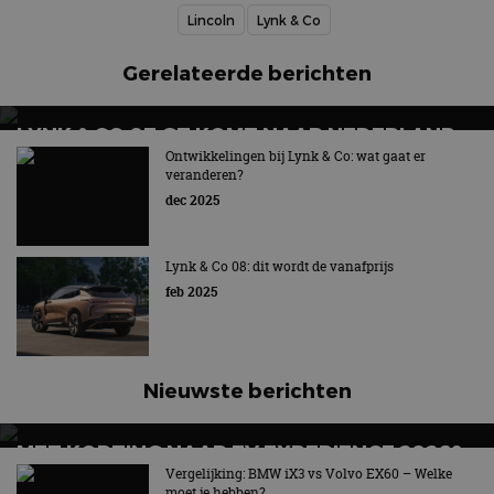
Lincoln
Lynk & Co
Gerelateerde berichten
LYNK & CO 07 GT KOMT NAAR NEDERLAND,
DIT IS WANNEER!
Ontwikkelingen bij Lynk & Co: wat gaat er
veranderen?
Nieuw sport-touring-model
dec 2025
Lynk & Co 08: dit wordt de vanafprijs
feb 2025
Nieuwste berichten
MET KORTING NAAR EV EXPERIENCE 2026?
AUTORAI REGELT HET!
Vergelijking: BMW iX3 vs Volvo EX60 – Welke
moet je hebben?