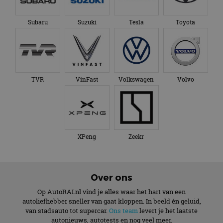
Subaru
Suzuki
Tesla
Toyota
TVR
VinFast
Volkswagen
Volvo
XPeng
Zeekr
Over ons
Op AutoRAI.nl vind je alles waar het hart van een
autoliefhebber sneller van gaat kloppen. In beeld én geluid,
van stadsauto tot supercar.
Ons team
levert je het laatste
autonieuws, autotests en nog veel meer.