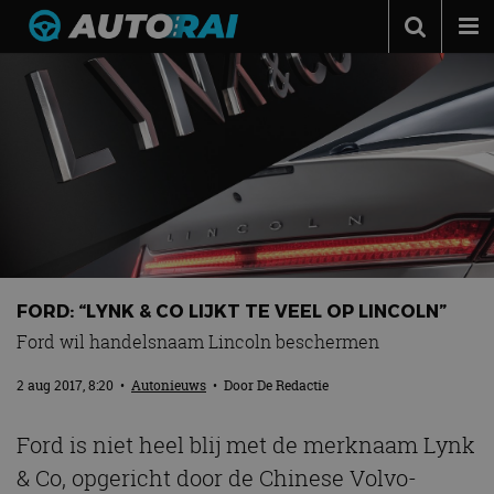
Autonieuws
Podcast
Autotests
Automerken
Adverteren
Contact
FORD: “LYNK & CO LIJKT TE VEEL OP LINCOLN”
MotorRAI.nl
Ford wil handelsnaam Lincoln beschermen
2 aug 2017, 8:20
•
Autonieuws
• Door
De Redactie
Ford is niet heel blij met de merknaam Lynk
& Co, opgericht door de Chinese Volvo-