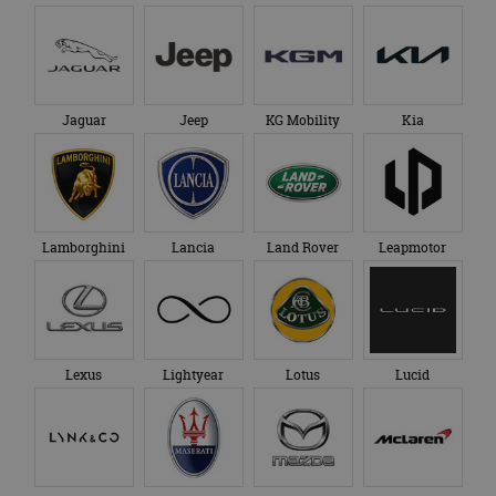
Jaguar
Jeep
KG Mobility
Kia
Lamborghini
Lancia
Land Rover
Leapmotor
Lexus
Lightyear
Lotus
Lucid