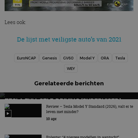
Lees ook:
De lijst met veiligste auto’s van 2021
EuroNCAP
Genesis
GV60
Model Y
ORA
Tesla
WEY
Gerelateerde berichten
TESLA FULL SELF-DRIVING (SUPERVISED):
HET MAG NU IN NEDERLAND!
Review – Tesla Model Y Standard (2026), valt er te
leven met minder?
Nieuw abonnement voor Full Self-Driving: dit kost het
10 apr
per maand
Polestar: “4 nieuwe modellen in aantocht”