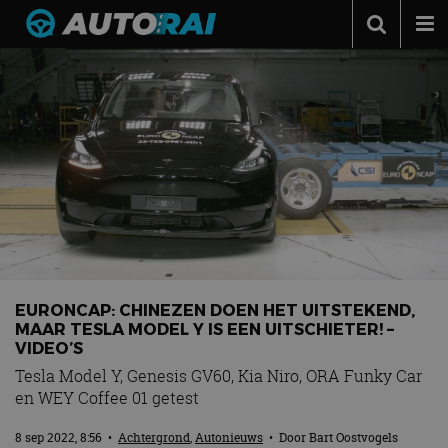
Autonieuws
Podcast
Autotests
Automerken
Adverteren
Contact
MotorRAI.nl
EURONCAP: CHINEZEN DOEN HET UITSTEKEND,
MAAR TESLA MODEL Y IS EEN UITSCHIETER! –
VIDEO’S
Tesla Model Y, Genesis GV60, Kia Niro, ORA Funky Car
en WEY Coffee 01 getest
8 sep 2022, 8:56
•
Achtergrond
,
Autonieuws
• Door
Bart Oostvogels