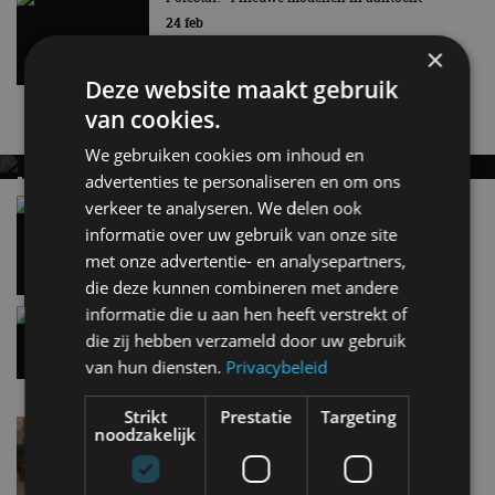
24 feb
×
Deze website maakt gebruik
van cookies.
Nieuwste berichten
We gebruiken cookies om inhoud en
advertenties te personaliseren en om ons
MET KORTING NAAR EV EXPERIENCE 2026?
AUTORAI REGELT HET!
Vergelijking: BMW iX3 vs Volvo EX60 – Welke
verkeer te analyseren. We delen ook
moet je hebben?
informatie over uw gebruik van onze site
EV Experience 2026 van 24 tot 26 september
28 mei
met onze advertentie- en analysepartners,
die deze kunnen combineren met andere
informatie die u aan hen heeft verstrekt of
Gespot: een Chevrolet Corvette Z06
die zij hebben verzameld door uw gebruik
7 aug
van hun diensten.
Privacybeleid
Strikt
Prestatie
Targeting
Lamborghini Revuelto eert 60 jaar Miura met
noodzakelijk
speciale editie
6 aug