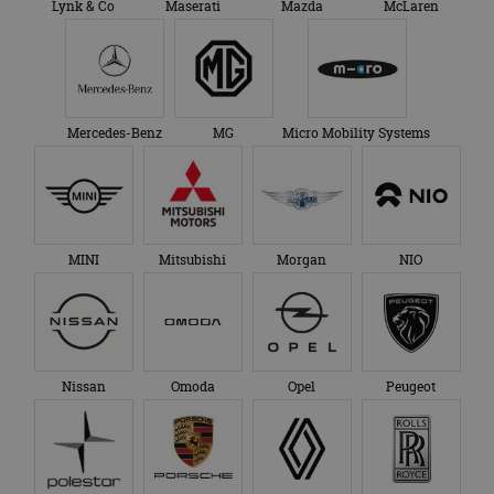
Lynk & Co
Maserati
Mazda
McLaren
Mercedes-Benz
MG
Micro Mobility Systems
MINI
Mitsubishi
Morgan
NIO
Nissan
Omoda
Opel
Peugeot