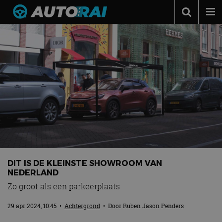
Autonieuws
Podcast
Autotests
Automerken
Adverteren
Contact
MotorRAI.nl
DIT IS DE KLEINSTE SHOWROOM VAN
NEDERLAND
Zo groot als een parkeerplaats
29 apr 2024, 10:45
•
Achtergrond
• Door
Ruben Jason Penders