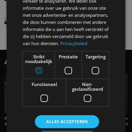
verkeer te analyseren. We delen ook
4 aug
informatie over uw gebruik van onze site
met onze advertentie- en analysepartners,
Elektrische Geely E2 (tijdelijk) net zo goedkoop
die deze kunnen combineren met andere
als een Renault Twingo
informatie die u aan hen heeft verstrekt of
4 aug
die zij hebben verzameld door uw gebruik
van hun diensten.
Privacybeleid
Strikt
Prestatie
Targeting
AutoRAI.nl TV
noodzakelijk
SUBSCRIBE
Functioneel
Niet-
geclassificeerd
Raad jij onze nieuwe duurtester? -
De Renault Twingo heeft een
ALLES ACCEPTEREN
AutoRAI TV
opvallende snelheidsmeter! -
AutoRAI TV