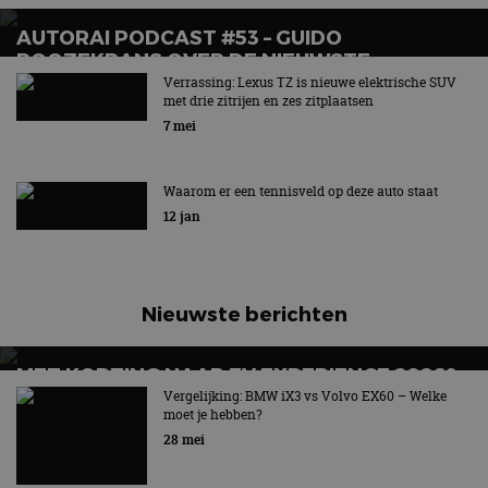
AUTORAI PODCAST #53 – GUIDO
ROOZEKRANS OVER DE NIEUWSTE
ELEKTRISCHE MODELLEN VAN TOYOTA EN
Verrassing: Lexus TZ is nieuwe elektrische SUV
met drie zitrijen en zes zitplaatsen
LEXUS
7 mei
Waarom er een tennisveld op deze auto staat
12 jan
Nieuwste berichten
MET KORTING NAAR EV EXPERIENCE 2026?
AUTORAI REGELT HET!
Vergelijking: BMW iX3 vs Volvo EX60 – Welke
moet je hebben?
EV Experience 2026 van 24 tot 26 september
28 mei