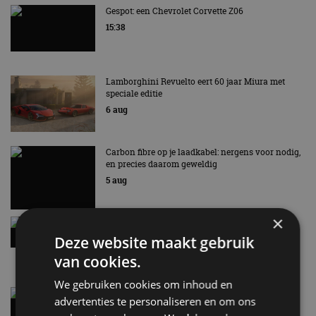
Gespot: een Chevrolet Corvette Z06
15:38
Lamborghini Revuelto eert 60 jaar Miura met
speciale editie
6 aug
Carbon fibre op je laadkabel: nergens voor nodig,
en precies daarom geweldig
5 aug
×
Hennessey Blackbird krijgt atmosferische V8 en
handbak: soms is eenvoud leuker
Deze website maakt gebruik
5 aug
van cookies.
We gebruiken cookies om inhoud en
Audi A2 e-Tron mikt op verbruik van 12,8 kWh
advertenties te personaliseren en om ons
per 100 kilometer