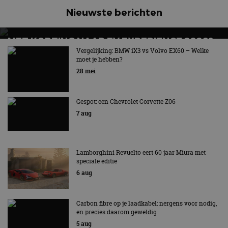
Nieuwste berichten
MET KORTING NAAR EV EXPERIENCE 2026?
AUTORAI REGELT HET!
Vergelijking: BMW iX3 vs Volvo EX60 – Welke
moet je hebben?
EV Experience 2026 van 24 tot 26 september
28 mei
Gespot: een Chevrolet Corvette Z06
7 aug
Lamborghini Revuelto eert 60 jaar Miura met
speciale editie
6 aug
Carbon fibre op je laadkabel: nergens voor nodig,
en precies daarom geweldig
5 aug