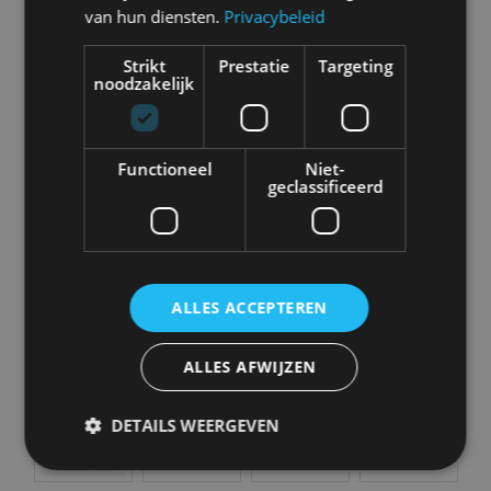
van hun diensten.
Privacybeleid
Strikt
Prestatie
Targeting
noodzakelijk
Aston Martin
Audi
Bentley
BMW
Functioneel
Niet-
geclassificeerd
Bugatti
BYD
Cadillac
Caterham
ALLES ACCEPTEREN
ALLES AFWIJZEN
Chevrolet
Citroën
Cupra
Dacia
DETAILS WEERGEVEN