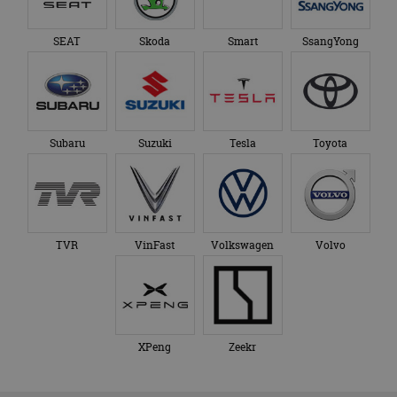
SEAT
Skoda
Smart
SsangYong
Subaru
Suzuki
Tesla
Toyota
TVR
VinFast
Volkswagen
Volvo
XPeng
Zeekr