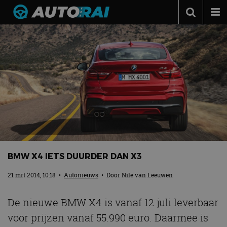
Autonieuws
Podcast
Autotests
Automerken
Adverteren
Contact
MotorRAI.nl
BMW X4 IETS DUURDER DAN X3
21 mrt 2014, 10:18
•
Autonieuws
• Door
Nile van Leeuwen
De nieuwe BMW X4 is vanaf 12 juli leverbaar
voor prijzen vanaf 55.990 euro. Daarmee is