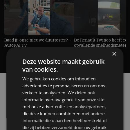
Raad jij onze nieuwe duurtester? -
De Renault Twingo heeft een
AutoRAI TV
opvallende snelheidsmeter! -
AutoRAI TV
×
Deze website maakt gebruik
van cookies.
We gebruiken cookies om inhoud en
Alle automerken
advertenties te personaliseren en om ons
Selecteer een merk voor meer informatie, modellen
verkeer te analyseren. We delen ook
en alle nieuwsberichten
informatie over uw gebruik van onze site
met onze advertentie- en analysepartners,
die deze kunnen combineren met andere
informatie die u aan hen heeft verstrekt of
die zij hebben verzameld door uw gebruik
Abarth
Aiways
Alfa Romeo
Alpine