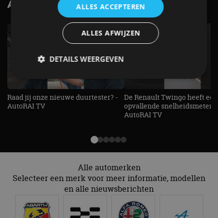
AutoRAI.nl TV
SUBSCRIBE
ALLES ACCEPTEREN
ALLES AFWIJZEN
DETAILS WEERGEVEN
Raad jij onze nieuwe duurtester? -
De Renault Twingo heeft een
Strikt noodzakelijk
Prestatie
Targeting
AutoRAI TV
opvallende snelheidsmeter! -
Functioneel
Niet-geclassificeerd
AutoRAI TV
Strikt noodzakelijke cookies maken de
kernfunctionaliteiten van de website mogelijk, zoals
gebruikersaanmelding en accountbeheer. De
website kan niet goed worden gebruikt zonder de
strikt noodzakelijke cookies.
Alle automerken
Aanbieder
/
Selecteer een merk voor meer informatie, modellen
Naam
Vervaldatum
Omschrijv
Domein
en alle nieuwsberichten
cf_clearance
1 jaar
Deze cooki
Cloudflare,
gebruikt d
Inc.
CloudFlare
.autorai.nl