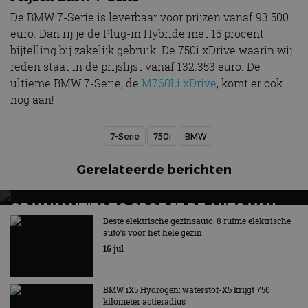
De BMW 7-Serie is leverbaar voor prijzen vanaf 93.500
euro. Dan rij je de Plug-in Hybride met 15 procent
bijtelling bij zakelijk gebruik. De 750i xDrive waarin wij
reden staat in de prijslijst vanaf 132.353 euro. De
ultieme BMW 7-Serie, de
M760Li xDrive
, komt er ook
nog aan!
7-Serie
750i
BMW
Gerelateerde berichten
OP VAKANTIE? ZO SPOT JE DE AUTO VAN
MORGEN
Beste elektrische gezinsauto: 8 ruime elektrische
auto’s voor het hele gezin
16 jul
BMW iX5 Hydrogen: waterstof-X5 krijgt 750
kilometer actieradius