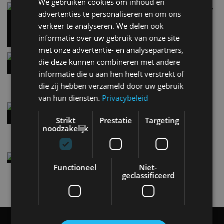
We gebruiken cookies om inhoud en
Carbon fibre op je laadkabel: nergens voor nodig,
advertenties te personaliseren en om ons
en precies daarom geweldig
verkeer te analyseren. We delen ook
5 aug
informatie over uw gebruik van onze site
met onze advertentie- en analysepartners,
Hennessey Blackbird krijgt atmosferische V8 en
die deze kunnen combineren met andere
handbak: soms is eenvoud leuker
informatie die u aan hen heeft verstrekt of
5 aug
die zij hebben verzameld door uw gebruik
van hun diensten.
Privacybeleid
Audi A2 e-Tron mikt op verbruik van 12,8 kWh
per 100 kilometer
Strikt
Prestatie
Targeting
4 aug
noodzakelijk
Elektrische Geely E2 (tijdelijk) net zo goedkoop
als een Renault Twingo
Functioneel
Niet-
geclassificeerd
4 aug