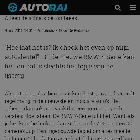
BMW 750I XDRIVE – RIJTEST
Alleen de schietstoel ontbreekt
Autonieuws
9 apr 2016, 14:01
•
Autotests
• Door
De Redactie
Podcast
Autotests
“Hoe laat het is? Ik check het even op mijn
autosleutel”. Bij de nieuwe BMW 7-Serie kan
Automerken
het, en dat is slechts het topje van de
Adverteren
ijsberg.
Contact
MotorRAI.nl
Als autojournalist ben je stiekem best verwend. Je rijdt
regelmatig in de nieuwste en mooiste auto’s. Het
gebeurt dan ook niet vaak dat een auto je nog écht
versteld doet staan. De BMW 7-Serie lukt het. Want, als
je het kunt bedenken, dan zit het in de 7-Serie. Een 3D-
camera? Jup. Een ingebouwde tablet om alles mee te
bedienen? Check. Een autosleutel die net zo goed kan