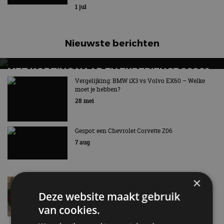
1 jul
Nieuwste berichten
MET KORTING NAAR EV EXPERIENCE 2026?
AUTORAI REGELT HET!
Vergelijking: BMW iX3 vs Volvo EX60 – Welke
moet je hebben?
EV Experience 2026 van 24 tot 26 september
28 mei
Gespot: een Chevrolet Corvette Z06
7 aug
×
Lamborghini Revuelto eert 60 jaar Miura met
speciale editie
Deze website maakt gebruik
6 aug
van cookies.