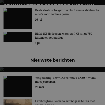
OP VAKANTIE? ZO SPOT JE DE AUTO VAN
MORGEN
Beste elektrische gezinsauto: 8 ruime elektrische
auto’s voor het hele gezin
16 jul
BMW iX5 Hydrogen: waterstof-X5 krijgt 750
kilometer actieradius
1 jul
Nieuwste berichten
MET KORTING NAAR EV EXPERIENCE 2026?
AUTORAI REGELT HET!
Vergelijking: BMW iX3 vs Volvo EX60 – Welke
moet je hebben?
EV Experience 2026 van 24 tot 26 september
28 mei
Lamborghini Revuelto eert 60 jaar Miura met