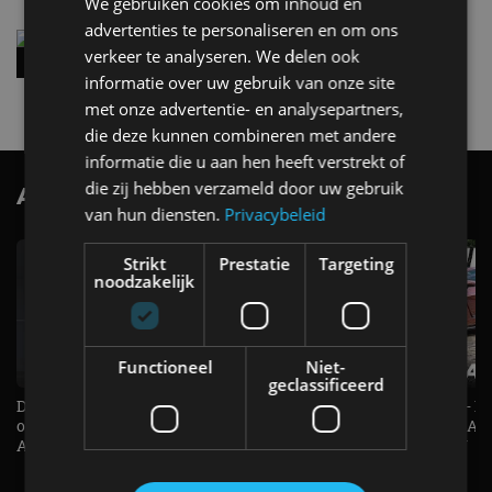
We gebruiken cookies om inhoud en
advertenties te personaliseren en om ons
Vernieuwde Hyundai Ioniq 6 rijdt tot 680
verkeer te analyseren. We delen ook
kilometer en wordt goedkoper
informatie over uw gebruik van onze site
4 aug
met onze advertentie- en analysepartners,
die deze kunnen combineren met andere
informatie die u aan hen heeft verstrekt of
die zij hebben verzameld door uw gebruik
AutoRAI.nl TV
SUBSCRIBE
van hun diensten.
Privacybeleid
Strikt
Prestatie
Targeting
noodzakelijk
Functioneel
Niet-
geclassificeerd
De Renault Twingo heeft een
De perfecte (gezins)taxi? - 
opvallende snelheidsmeter! -
ES500e (2026) - REVIEW - AL
AutoRAI TV
UITGELEGD! - AutoRAI TV