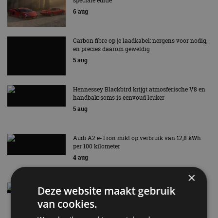
speciale editie
6 aug
Carbon fibre op je laadkabel: nergens voor nodig,
en precies daarom geweldig
5 aug
Hennessey Blackbird krijgt atmosferische V8 en
handbak: soms is eenvoud leuker
5 aug
Audi A2 e-Tron mikt op verbruik van 12,8 kWh
per 100 kilometer
4 aug
×
Elektrische Geely E2 (tijdelijk) net zo goedkoop
Deze website maakt gebruik
als een Renault Twingo
van cookies.
4 aug