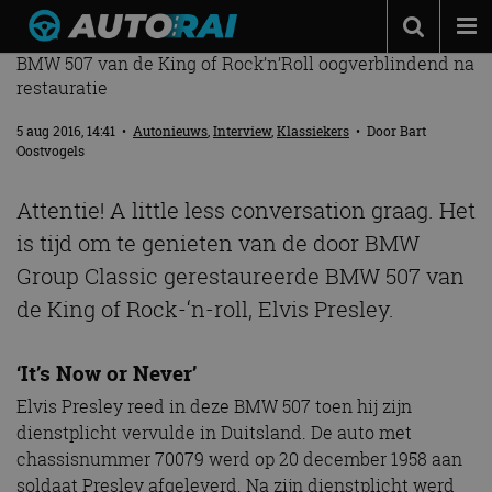
CAN’T HELP FALLING IN LOVE
BMW 507 van de King of Rock’n’Roll oogverblindend na
Autonieuws
restauratie
Podcast
5 aug 2016, 14:41
•
Autonieuws
,
Interview
,
Klassiekers
• Door
Bart
Oostvogels
Autotests
Automerken
Attentie! A little less conversation graag. Het
is tijd om te genieten van de door BMW
Adverteren
Group Classic gerestaureerde BMW 507 van
Contact
de King of Rock-‘n-roll, Elvis Presley.
MotorRAI.nl
‘It’s Now or Never’
Elvis Presley reed in deze BMW 507 toen hij zijn
dienstplicht vervulde in Duitsland. De auto met
chassisnummer 70079 werd op 20 december 1958 aan
soldaat Presley afgeleverd. Na zijn dienstplicht werd