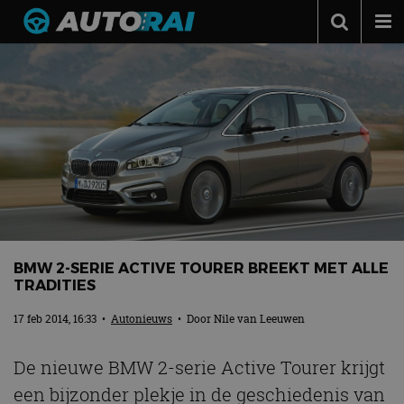
Autonieuws
Podcast
Autotests
Automerken
Adverteren
Contact
MotorRAI.nl
BMW 2-SERIE ACTIVE TOURER BREEKT MET ALLE
TRADITIES
17 feb 2014, 16:33
•
Autonieuws
• Door
Nile van Leeuwen
De nieuwe BMW 2-serie Active Tourer krijgt
een bijzonder plekje in de geschiedenis van