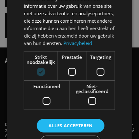
informatie over uw gebruik van onze site
met onze advertentie- en analysepartners,
Vernieuwde Hyundai Ioniq 6 rijdt tot 680
die deze kunnen combineren met andere
kilometer en wordt goedkoper
informatie die u aan hen heeft verstrekt of
4 aug
die zij hebben verzameld door uw gebruik
van hun diensten.
Privacybeleid
Strikt
Prestatie
Targeting
AutoRAI.nl TV
SUBSCRIBE
noodzakelijk
Functioneel
Niet-
geclassificeerd
De Renault Twingo heeft een
De perfecte (gezins)taxi? - 
opvallende snelheidsmeter! -
ES500e (2026) - REVIEW - AL
ALLES ACCEPTEREN
AutoRAI TV
UITGELEGD! - AutoRAI TV