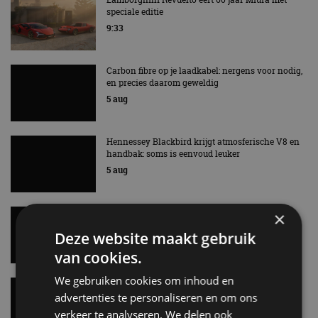
speciale editie
9:33
Carbon fibre op je laadkabel: nergens voor nodig,
en precies daarom geweldig
5 aug
Hennessey Blackbird krijgt atmosferische V8 en
handbak: soms is eenvoud leuker
5 aug
Audi A2 e-Tron mikt op verbruik van 12,8 kWh
×
per 100 kilometer
Deze website maakt gebruik
4 aug
van cookies.
We gebruiken cookies om inhoud en
Elektrische Geely E2 (tijdelijk) net zo goedkoop
als een Renault Twingo
advertenties te personaliseren en om ons
4 aug
verkeer te analyseren. We delen ook