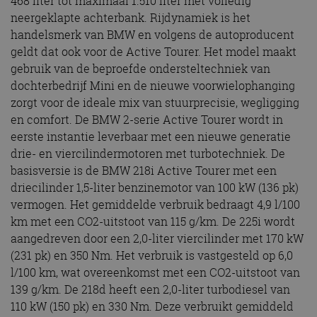
468 liter tot maximaal 1.510 liter met volledig
neergeklapte achterbank. Rijdynamiek is het
handelsmerk van BMW en volgens de autoproducent
geldt dat ook voor de Active Tourer. Het model maakt
gebruik van de beproefde ondersteltechniek van
dochterbedrijf Mini en de nieuwe voorwielophanging
zorgt voor de ideale mix van stuurprecisie, wegligging
en comfort. De BMW 2-serie Active Tourer wordt in
eerste instantie leverbaar met een nieuwe generatie
drie- en viercilindermotoren met turbotechniek. De
basisversie is de BMW 218i Active Tourer met een
driecilinder 1,5-liter benzinemotor van 100 kW (136 pk)
vermogen. Het gemiddelde verbruik bedraagt 4,9 l/100
km met een CO2-uitstoot van 115 g/km. De 225i wordt
aangedreven door een 2,0-liter viercilinder met 170 kW
(231 pk) en 350 Nm. Het verbruik is vastgesteld op 6,0
l/100 km, wat overeenkomst met een CO2-uitstoot van
139 g/km. De 218d heeft een 2,0-liter turbodiesel van
110 kW (150 pk) en 330 Nm. Deze verbruikt gemiddeld