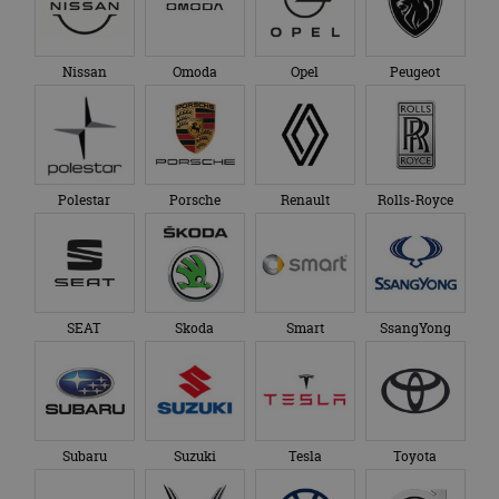
Nissan
Omoda
Opel
Peugeot
Polestar
Porsche
Renault
Rolls-Royce
SEAT
Skoda
Smart
SsangYong
Subaru
Suzuki
Tesla
Toyota