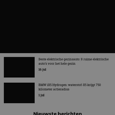
Beste elektrische gezinsauto: 8 ruime elektrische
auto’s voor het hele gezin
16 jul
BMW iX5 Hydrogen: waterstof-X5 krijgt 750
kilometer actieradius
1 jul
Nieuwste berichten