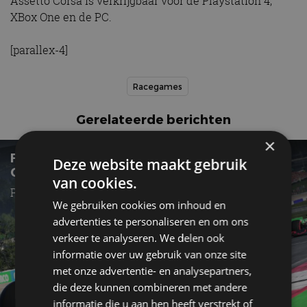
Assetto Corsa is verkrijgbaar voor de Playstation 4,
XBox One en de PC.
[parallex-4]
Racegames
Gerelateerde berichten
×
F1 2021 HAAST NIET VAN ECHT TE
Deze website maakt gebruik
ONDERSCHEIDEN
van cookies.
Release in juli 2021
We gebruiken cookies om inhoud en
advertenties te personaliseren en om ons
verkeer te analyseren. We delen ook
informatie over uw gebruik van onze site
met onze advertentie- en analysepartners,
die deze kunnen combineren met andere
informatie die u aan hen heeft verstrekt of