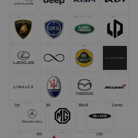
Jaguar
Jeep
KG Mobility
Kia
Lamborghini
Lancia
Land Rover
Leapmotor
Lexus
Lightyear
Lotus
Lucid
Lynk & Co
Maserati
Mazda
McLaren
Mercedes-Benz
MG
Micro Mobility Systems