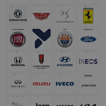
Chevrolet
Citroën
Cupra
Dacia
Dongfeng
Donkervoort
DS
Ferrari
Fiat
Firefly
Fisker
Ford
Honda
Hongqi
Hyundai
Ineos
Infiniti
Isuzu
Iveco
Jaecoo