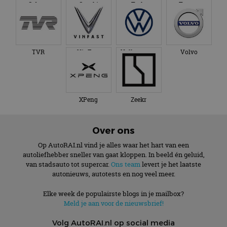
Subaru
Suzuki
Tesla
Toyota
TVR
VinFast
Volkswagen
Volvo
XPeng
Zeekr
Over ons
Op AutoRAI.nl vind je alles waar het hart van een
autoliefhebber sneller van gaat kloppen. In beeld én geluid,
van stadsauto tot supercar.
Ons team
levert je het laatste
autonieuws, autotests en nog veel meer.
Elke week de populairste blogs in je mailbox?
Meld je aan voor de nieuwsbrief!
Volg AutoRAI.nl op social media