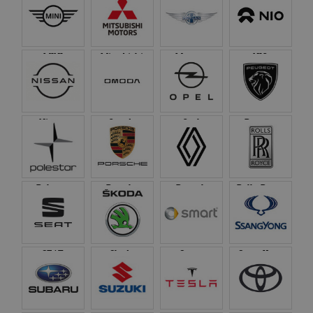
MINI
Mitsubishi
Morgan
NIO
Nissan
Omoda
Opel
Peugeot
Polestar
Porsche
Renault
Rolls-Royce
SEAT
Skoda
Smart
SsangYong