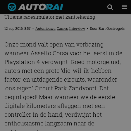
ASSETTO CORSA – GAMEREVIEW
Ultieme racesimulator met kanttekening
Autonieuws
12 sep 2016, 8:57
•
Autonieuws
,
Games
,
Interview
• Door
Bart Oostvogels
Podcast
Autotests
Onze mond valt open van verbazing
wanneer Assetto Corsa voor het eerst in de
Automerken
Playstation 4 verdwijnt. Goed motorgeluid,
Adverteren
auto’s met een grote ‘die-wil-ik-hebben-
Contact
factor’ en uitdagende circuits, waaronder
MotorRAI.nl
‘ons eigen’ Circuit Park Zandvoort. Dat
begint goed! Maar wanneer we de eerste
digitale kilometers afleggen met een
controller in de hand, verdwijnt het
enthousiasme langzaam naar de