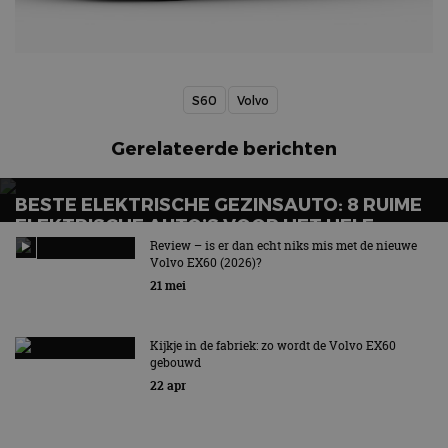
S60
Volvo
Gerelateerde berichten
BESTE ELEKTRISCHE GEZINSAUTO: 8 RUIME
ELEKTRISCHE AUTO’S VOOR HET HELE
GEZIN
Review – is er dan echt niks mis met de nieuwe
Volvo EX60 (2026)?
Wat is de beste elektrische gezinsauto voor grote
21 mei
gezinnen?
Kijkje in de fabriek: zo wordt de Volvo EX60
gebouwd
22 apr