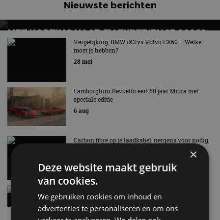
Nieuwste berichten
MET KORTING NAAR EV EXPERIENCE 2026?
AUTORAI REGELT HET!
Vergelijking: BMW iX3 vs Volvo EX60 – Welke
moet je hebben?
EV Experience 2026 van 24 tot 26 september
28 mei
Lamborghini Revuelto eert 60 jaar Miura met
speciale editie
6 aug
Carbon fibre op je laadkabel: nergens voor nodig,
en precies daarom geweldig
×
5 aug
Deze website maakt gebruik
van cookies.
Hennessey Blackbird krijgt atmosferische V8 en
We gebruiken cookies om inhoud en
handbak: soms is eenvoud leuker
advertenties te personaliseren en om ons
5 aug