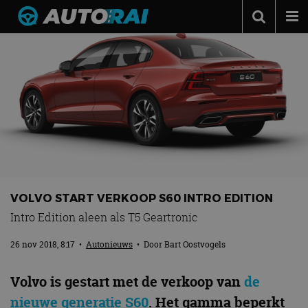
Autonieuws
Podcast
Autotests
Automerken
Adverteren
Contact
VOLVO START VERKOOP S60 INTRO EDITION
MotorRAI.nl
Intro Edition aleen als T5 Geartronic
26 nov 2018, 8:17
•
Autonieuws
• Door
Bart Oostvogels
Volvo is gestart met de verkoop van
de
nieuwe generatie S60
. Het gamma beperkt