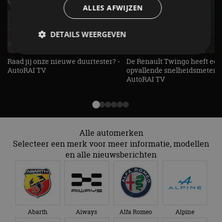
ALLES AFWIJZEN
DETAILS WEERGEVEN
Raad jij onze nieuwe duurtester? -
De Renault Twingo heeft een
AutoRAI TV
opvallende snelheidsmeter! -
Strikt noodzakelijk
Prestatie
Targeting
AutoRAI TV
Functioneel
Niet-geclassificeerd
Strikt noodzakelijke cookies maken de
kernfunctionaliteiten van de website mogelijk, zoals
gebruikersaanmelding en accountbeheer. De
website kan niet goed worden gebruikt zonder de
Alle automerken
strikt noodzakelijke cookies.
Selecteer een merk voor meer informatie, modellen
en alle nieuwsberichten
Aanbieder
/
Naam
Vervaldatum
Omschrijv
Domein
cf_clearance
1 jaar
Deze cooki
Cloudflare,
gebruikt d
Inc.
CloudFlare
.autorai.nl
vertrouwd
te identific
beveiligin
Abarth
Aiways
Alfa Romeo
Alpine
op basis va