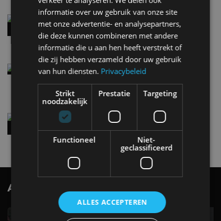
verkeer te analyseren. We delen ook
informatie over uw gebruik van onze site
Audi A2 e-Tron mikt op verbruik van 12,8 kWh
met onze advertentie- en analysepartners,
per 100 kilometer
die deze kunnen combineren met andere
4 aug
informatie die u aan hen heeft verstrekt of
die zij hebben verzameld door uw gebruik
Elektrische Geely E2 (tijdelijk) net zo goedkoop
van hun diensten.
Privacybeleid
als een Renault Twingo
4 aug
Strikt
Prestatie
Targeting
noodzakelijk
Vernieuwde Hyundai Ioniq 6 rijdt tot 680
kilometer en wordt goedkoper
4 aug
Functioneel
Niet-
geclassificeerd
AutoRAI.nl TV
SUBSCRIBE
ALLES ACCEPTEREN