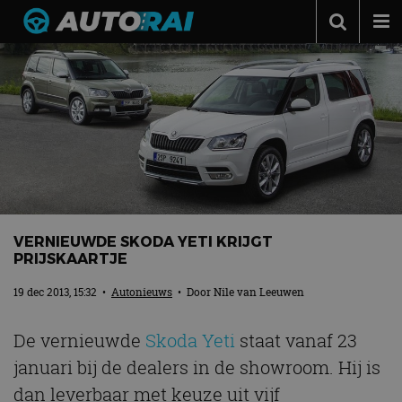
Autonieuws
Podcast
Autotests
Automerken
Adverteren
Contact
VERNIEUWDE SKODA YETI KRIJGT
PRIJSKAARTJE
MotorRAI.nl
19 dec 2013, 15:32
•
Autonieuws
• Door
Nile van Leeuwen
De vernieuwde
Skoda Yeti
staat vanaf 23
januari bij de dealers in de showroom. Hij is
dan leverbaar met keuze uit vijf