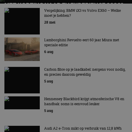
MET KORTING NAAR EV EXPERIENCE 2026?
AUTORAI REGELT HET!
Vergelijking: BMW iX3 vs Volvo EX60 – Welke
moet je hebben?
EV Experience 2026 van 24 tot 26 september
28 mei
Lamborghini Revuelto eert 60 jaar Miura met
speciale editie
6 aug
Carbon fibre op je laadkabel: nergens voor nodig,
en precies daarom geweldig
5 aug
Hennessey Blackbird krijgt atmosferische V8 en
handbak: soms is eenvoud leuker
5 aug
Audi A2 e-Tron mikt op verbruik van 12,8 kWh