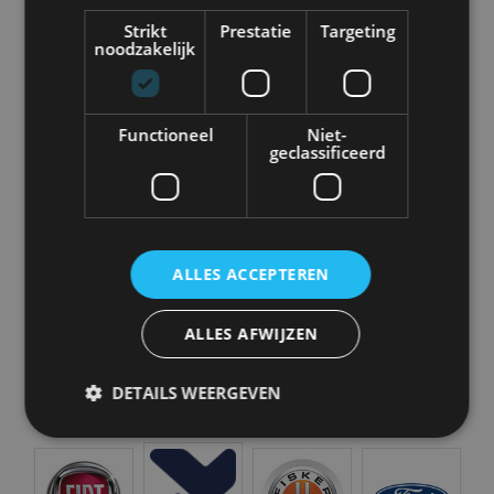
Strikt
Prestatie
Targeting
noodzakelijk
Aston Martin
Audi
Bentley
BMW
Functioneel
Niet-
geclassificeerd
Bugatti
BYD
Cadillac
Caterham
ALLES ACCEPTEREN
Chevrolet
Citroën
Cupra
Dacia
ALLES AFWIJZEN
DETAILS WEERGEVEN
Dongfeng
Donkervoort
DS
Ferrari
Strikt noodzakelijk
Prestatie
Targeting