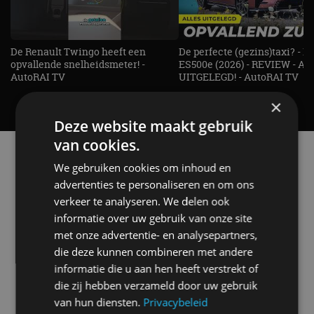
De Renault Twingo heeft een
De perfecte (gezins)taxi? - 
opvallende snelheidsmeter! -
ES500e (2026) - REVIEW - AL
AutoRAI TV
UITGELEGD! - AutoRAI TV
×
Deze website maakt gebruik
van cookies.
Alle automerken
We gebruiken cookies om inhoud en
Selecteer een merk voor meer informatie, modellen
en alle nieuwsberichten
advertenties te personaliseren en om ons
verkeer te analyseren. We delen ook
informatie over uw gebruik van onze site
met onze advertentie- en analysepartners,
die deze kunnen combineren met andere
Abarth
Aiways
Alfa Romeo
Alpine
informatie die u aan hen heeft verstrekt of
die zij hebben verzameld door uw gebruik
van hun diensten.
Privacybeleid