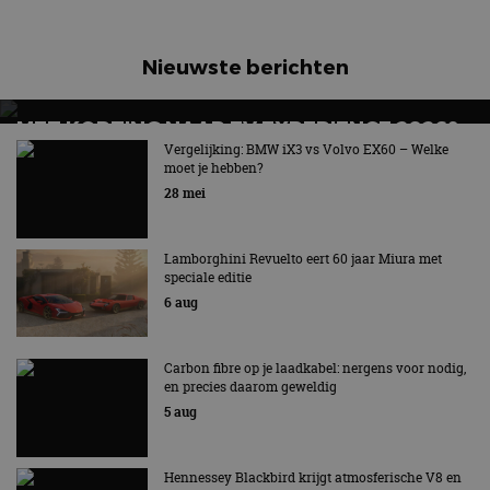
Nieuwste berichten
MET KORTING NAAR EV EXPERIENCE 2026?
AUTORAI REGELT HET!
Vergelijking: BMW iX3 vs Volvo EX60 – Welke
moet je hebben?
EV Experience 2026 van 24 tot 26 september
28 mei
Lamborghini Revuelto eert 60 jaar Miura met
speciale editie
6 aug
Carbon fibre op je laadkabel: nergens voor nodig,
en precies daarom geweldig
5 aug
Hennessey Blackbird krijgt atmosferische V8 en