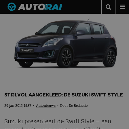
Autonieuws
Podcast
Autotests
Automerken
Adverteren
Contact
MotorRAI.nl
STIJLVOL AANGEKLEED: DE SUZUKI SWIFT STYLE
29 jan 2015, 15:37
•
Autonieuws
• Door
De Redactie
Suzuki presenteert de Swift Style – een