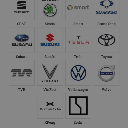
SEAT
Skoda
Smart
SsangYong
Subaru
Suzuki
Tesla
Toyota
TVR
VinFast
Volkswagen
Volvo
XPeng
Zeekr