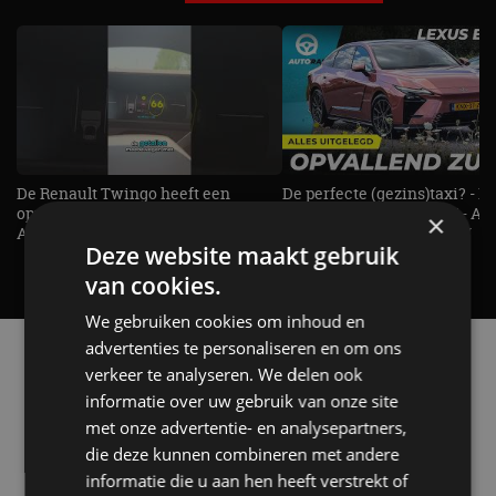
De Renault Twingo heeft een
De perfecte (gezins)taxi? - 
opvallende snelheidsmeter! -
ES500e (2026) - REVIEW - AL
×
AutoRAI TV
UITGELEGD! - AutoRAI TV
Deze website maakt gebruik
van cookies.
We gebruiken cookies om inhoud en
advertenties te personaliseren en om ons
Alle automerken
verkeer te analyseren. We delen ook
Selecteer een merk voor meer informatie, modellen
informatie over uw gebruik van onze site
en alle nieuwsberichten
met onze advertentie- en analysepartners,
die deze kunnen combineren met andere
informatie die u aan hen heeft verstrekt of