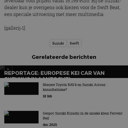
leverbaar voor prijzen vanaf 16.199 euro. Bij de Suzuki-
dealer kun je overigens ook kiezen voor de Swift Beat,
een speciale uitvoering met meer multimedia.
[gallerij-1]
Suzuki
Swift
Gerelateerde berichten
REPORTAGE: EUROPESE KEI CAR VAN
SUZUKI IS IN AANTOCHT!
Nieuwe Toyota RAV4 en Suzuki Across:
Vormt kei-car de oplossing voor Europa?
kannibalisme?
18 feb
Gespot: Suzuki Kizashi in de unieke kleur Fervent
Red
dec 2025