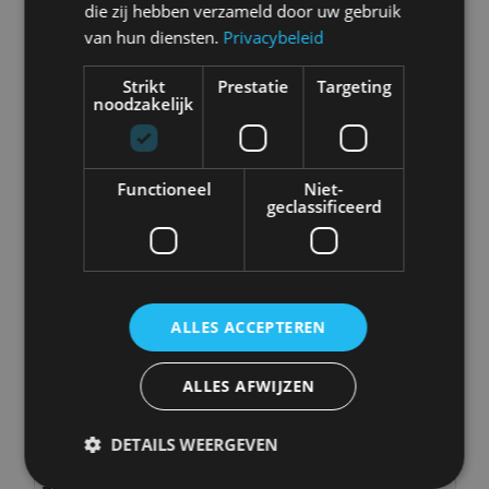
die zij hebben verzameld door uw gebruik
Abarth
Aiways
Alfa Romeo
Alpine
van hun diensten.
Privacybeleid
Strikt
Prestatie
Targeting
noodzakelijk
Aston Martin
Audi
Bentley
BMW
Functioneel
Niet-
geclassificeerd
Bugatti
BYD
Cadillac
Caterham
ALLES ACCEPTEREN
ALLES AFWIJZEN
Chevrolet
Citroën
Cupra
Dacia
DETAILS WEERGEVEN