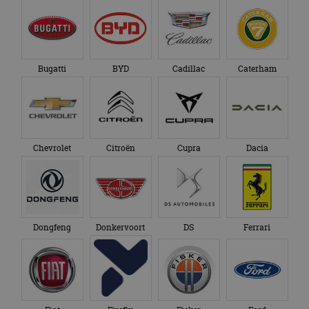
Bugatti
BYD
Cadillac
Caterham
Chevrolet
Citroën
Cupra
Dacia
Dongfeng
Donkervoort
DS
Ferrari