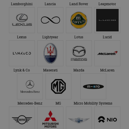
Lamborghini
Lancia
Land Rover
Leapmotor
Lexus
Lightyear
Lotus
Lucid
Lynk & Co
Maserati
Mazda
McLaren
Mercedes-Benz
MG
Micro Mobility Systems