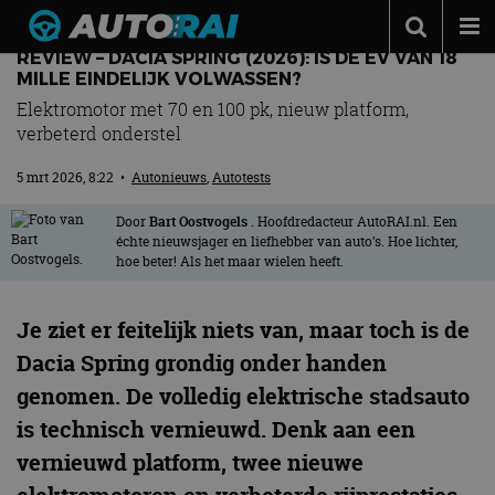
REVIEW – DACIA SPRING (2026): IS DE EV VAN 18
Autonieuws
MILLE EINDELIJK VOLWASSEN?
Elektromotor met 70 en 100 pk, nieuw platform,
Podcast
verbeterd onderstel
Autotests
5 mrt 2026, 8:22
•
Autonieuws
,
Autotests
Automerken
Door
Bart Oostvogels
. Hoofdredacteur AutoRAI.nl. Een
Adverteren
échte nieuwsjager en liefhebber van auto’s. Hoe lichter,
hoe beter! Als het maar wielen heeft.
Contact
MotorRAI.nl
Je ziet er feitelijk niets van, maar toch is de
Dacia Spring grondig onder handen
genomen. De volledig elektrische stadsauto
is technisch vernieuwd. Denk aan een
vernieuwd platform, twee nieuwe