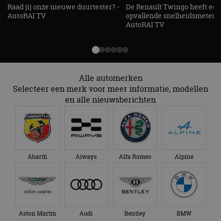
informatie uit over
de
Raad jij onze nieuwe duurtester? -
De Renault Twingo heeft een
hoe de eindgebruiker
analyserapporten
AutoRAI TV
opvallende snelheidsmeter! -
de website gebruikt
van de site.
en over eventuele
AutoRAI TV
advertenties die de
_ga_SC6JKZPPKY
.autorai.nl
1 jaar 1
Deze cookie wordt
eindgebruiker heeft
maand
gebruikt door
gezien voordat hij de
Google Analytics
genoemde website
om de sessiestatus
bezocht.
te behouden.
Alle automerken
Selecteer een merk voor meer informatie, modellen
en alle nieuwsberichten
Abarth
Aiways
Alfa Romeo
Alpine
Aston Martin
Audi
Bentley
BMW