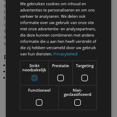
We gebruiken cookies om inhoud en
is vrij praktisch, ook al is er wel sprake van een forse
advertenties te personaliseren en om ons
tildrempel. Een ding is zeker: wat Dacia met de Spring
verkeer te analyseren. We delen ook
heeft gedaan verdient niets meer dan een groot
informatie over uw gebruik van onze site
compliment. De Spring is nu écht af. Dit is de versie
met onze advertentie- en analysepartners,
die je eigenlijk wilde hebben, helemaal in combinatie
die deze kunnen combineren met andere
met 100 pk. Met 1.000 kilogram en 100 pk mag je haast
informatie die u aan hen heeft verstrekt of
spreken van een elektrische hot hatch.
die zij hebben verzameld door uw gebruik
van hun diensten.
Privacybeleid
Dit zijn de prijzen van de Dacia Spring
Essential 70 pk: 18.000 euro
Strikt
Prestatie
Targeting
noodzakelijk
Expression 70 pk: 19.800 euro
Extreme 100 pk: 20.800 euro
Functioneel
Niet-
geclassificeerd
Dacia
Spring