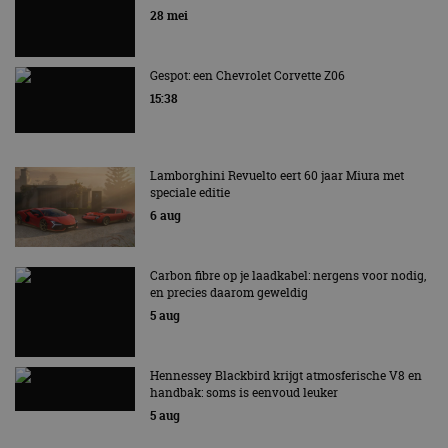
EV Experience 2026 van 24 tot 26 september
vertrouwd
28 mei
te identific
beveiligin
op basis va
adres van 
Gespot: een Chevrolet Corvette Z06
te omzeilen
essentieel 
15:38
ondersteu
veiligheid 
website fun
het bieden
beschermi
Lamborghini Revuelto eert 60 jaar Miura met
kwaadaard
speciale editie
bezoekers.
6 aug
CookieScriptConsent
4 weken 2
Deze cooki
CookieScript
dagen
gebruikt d
autorai.nl
Google Privacy Policy
Cookie-Scr
service om
Carbon fibre op je laadkabel: nergens voor nodig,
cookievoo
bezoekers 
en precies daarom geweldig
onthouden.
5 aug
banner van
Script.com 
noodzakeli
te werken.
Hennessey Blackbird krijgt atmosferische V8 en
handbak: soms is eenvoud leuker
5 aug