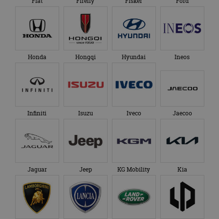
Fiat
Firefly
Fisker
Ford
Honda
Hongqi
Hyundai
Ineos
Infiniti
Isuzu
Iveco
Jaecoo
Jaguar
Jeep
KG Mobility
Kia