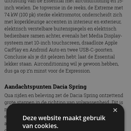
uitrusting van de Essential met airconditioning en 15-
inch wielen. De topversie in de reeks, de Extreme met
74 kW (100 pk) sterke elektromotor, onderscheidt zich
met koperkleurige accenten in interieur en exterieur,
elektrisch verstelbare buitenspiegels en elektrisch
bedienbare ramen achter, evenals het Media Display-
systeem met 10-inch touchscreen, draadloze Apple
CarPlay en Android Auto en twee USB-C-poorten.
Conclusie als je dit gelezen hebt: laat de Essential
lekker staan. Airconditioning wil je gewoon hebben,
dus ga op z’n minst voor de Expression.
Aandachtspunten Dacia Spring
Qua rijden en beleving zet de Dacia Spring ontzettend
grote stappen in de richting van volwassenheid. Dit is
×
met recht een goed rijdende A-segment EV, maar wel
een auto met wat kanttekeningen. De ruimte op de
Deze website maakt gebruik
achterbank is minimaal, de instap achterin is krap en
van cookies.
ook de hoofdruimte houdt niet over. De bagageruimte