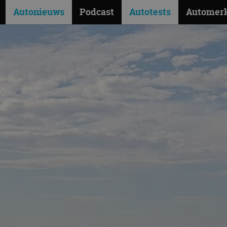
Autonieuws
Podcast
Autotests
Automer