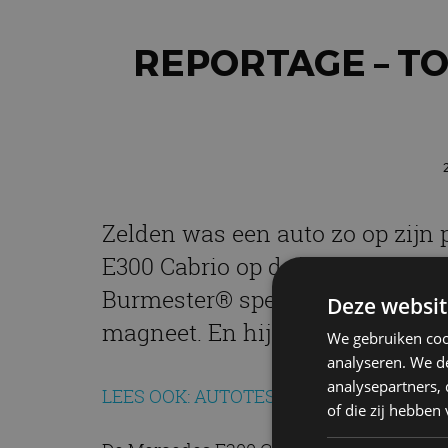
REPORTAGE – T
Zelden was een auto zo op zijn
E300 Cabrio op de boulevard va
Burmester® speakers; ja, deze a
Deze websit
magneet. En hij geniet ervan.
We gebruiken coo
analyseren. We de
analysepartners,
LEES OOK: AUTOTEST – MERCEDES-BENZ 
of die zij hebbe