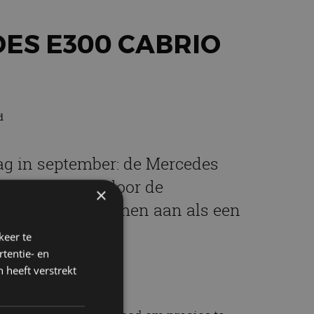
ES E300 CABRIO
d
ag in september: de Mercedes
e aan, muziek door de
×
en opgestoken duimen aan als een
keer te
tentie- en
 heeft verstrekt