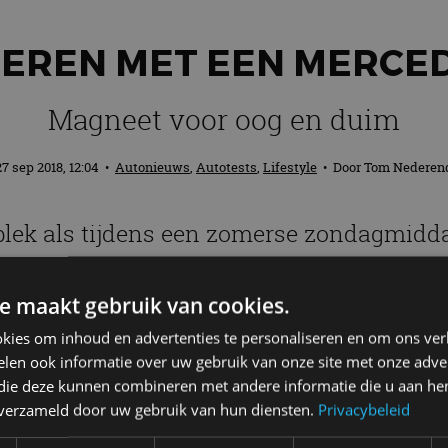
OEREN MET EEN MERCED
Magneet voor oog en duim
27 sep 2018, 12:04
•
Autonieuws
,
Autotests
,
Lifestyle
• Door
Tom Nederen
 plek als tijdens een zomerse zondagmidd
n Katwijk aan Zee. Dak open, stoelmassag
uto is hiervoor gemaakt. Hij trekt ogen 
e maakt gebruik van cookies.
kies om inhoud en advertenties te personaliseren en om ons ver
len ook informatie over uw gebruik van onze site met onze adver
 die deze kunnen combineren met andere informatie die u aan hen
E 300 CABRIOLET (2017)
n verzameld door uw gebruik van hun diensten.
Privacybeleid