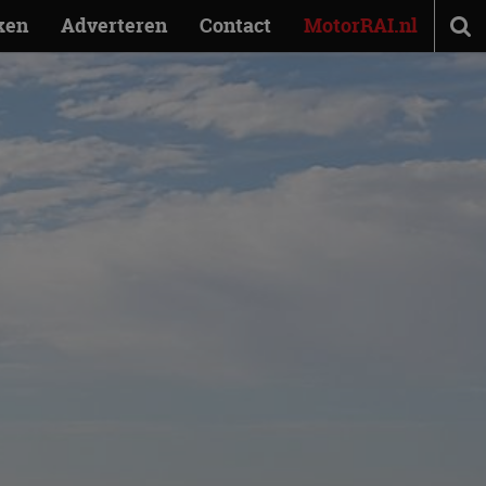
ken
Adverteren
Contact
MotorRAI.nl