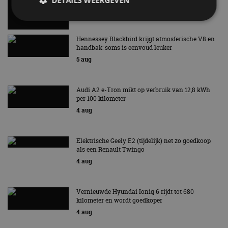
DETAILS WEERGEVEN
5 aug
Hennessey Blackbird krijgt atmosferische V8 en
Strikt noodzakelijk
Prestatie
Targeting
handbak: soms is eenvoud leuker
Functioneel
Niet-geclassificeerd
5 aug
Strikt noodzakelijke cookies maken de
kernfunctionaliteiten van de website mogelijk, zoals
Audi A2 e-Tron mikt op verbruik van 12,8 kWh
gebruikersaanmelding en accountbeheer. De
per 100 kilometer
website kan niet goed worden gebruikt zonder de
strikt noodzakelijke cookies.
4 aug
Aanbieder
/
Naam
Vervaldatum
Omschrijv
Domein
Elektrische Geely E2 (tijdelijk) net zo goedkoop
cf_clearance
1 jaar
Deze cooki
Cloudflare,
als een Renault Twingo
gebruikt d
Inc.
CloudFlare
4 aug
.autorai.nl
vertrouwd
te identific
beveiligin
op basis va
Vernieuwde Hyundai Ioniq 6 rijdt tot 680
adres van 
kilometer en wordt goedkoper
te omzeilen
essentieel 
4 aug
ondersteu
veiligheid 