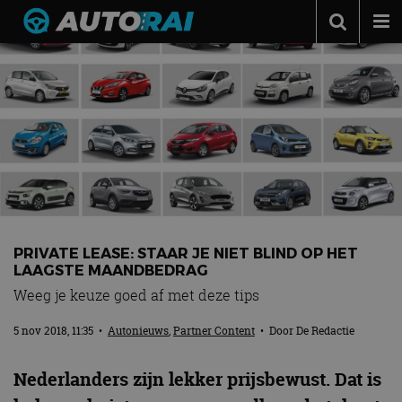
Autonieuws
Podcast
Autotests
Automerken
Adverteren
Contact
PRIVATE LEASE: STAAR JE NIET BLIND OP HET
MotorRAI.nl
LAAGSTE MAANDBEDRAG
Weeg je keuze goed af met deze tips
5 nov 2018, 11:35
•
Autonieuws
,
Partner Content
• Door
De Redactie
Nederlanders zijn lekker prijsbewust. Dat is