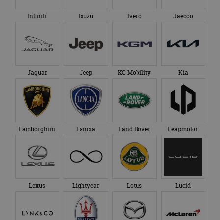
Infiniti
Isuzu
Iveco
Jaecoo
Jaguar
Jeep
KG Mobility
Kia
Lamborghini
Lancia
Land Rover
Leapmotor
Lexus
Lightyear
Lotus
Lucid