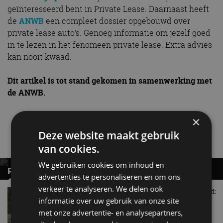
geïnteresseerd bent in Private Lease. Daarnaast heeft
de
ANWB
een compleet dossier opgebouwd over
private lease auto’s. Genoeg informatie om jezelf goed
in te lezen in het fenomeen private lease. Extra advies
kan nooit kwaad.
Dit artikel is tot stand gekomen in samenwerking met
de ANWB.
×
ANWB
private lease
Deze website maakt gebruik
Gerelateerde berichten
van cookies.
We gebruiken cookies om inhoud en
RAI VERENIGING EN ANWB REAGEREN OP
advertenties te personaliseren en om ons
COALITIEAKKOORD
verkeer te analyseren. We delen ook
Telefoon alarmcentrale ANWB staat roodgloeiend:
Mobiliteit: betaalbaar, veilig en duurzaam
15.000 telefoontjes per dag
informatie over uw gebruik van onze site
aug 2024
met onze advertentie- en analysepartners,