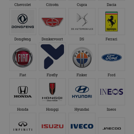
Chevrolet
Citroën
Cupra
Dacia
Dongfeng
Donkervoort
DS
Ferrari
Fiat
Firefly
Fisker
Ford
Honda
Hongqi
Hyundai
Ineos