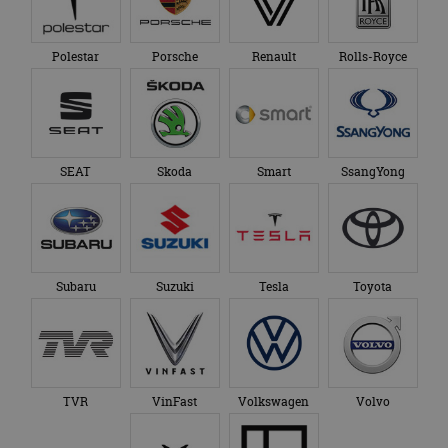
Polestar
Porsche
Renault
Rolls-Royce
SEAT
Skoda
Smart
SsangYong
Subaru
Suzuki
Tesla
Toyota
TVR
VinFast
Volkswagen
Volvo