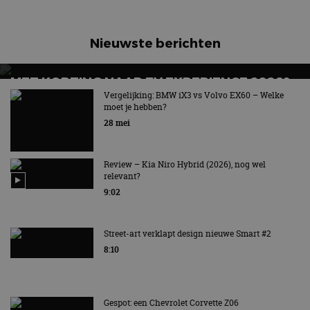
Nieuwste berichten
MET KORTING NAAR EV EXPERIENCE 2026?
AUTORAI REGELT HET!
Vergelijking: BMW iX3 vs Volvo EX60 – Welke
moet je hebben?
EV Experience 2026 van 24 tot 26 september
28 mei
Review – Kia Niro Hybrid (2026), nog wel
relevant?
9:02
Street-art verklapt design nieuwe Smart #2
8:10
Gespot: een Chevrolet Corvette Z06