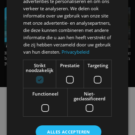
advertenties te personaliseren en om ons
verkeer te analyseren. We delen ook
informatie over uw gebruik van onze site
met onze advertentie- en analysepartners,
die deze kunnen combineren met andere
informatie die u aan hen heeft verstrekt of
die zij hebben verzameld door uw gebruik
van hun diensten.
Privacybeleid
KIA Stonic Mild-Hybrid (2026),
Welke elektrische auto past b
benzine, handbak, het bestaat nog! -
De EV Experience geeft ant
REVIEW - AutoRAI TV
op je vraag! - AutoRAI TV
Strikt
Prestatie
Targeting
noodzakelijk
Functioneel
Niet-
Alle automerken
geclassificeerd
Selecteer een merk voor meer informatie, modellen
en alle nieuwsberichten
ALLES ACCEPTEREN