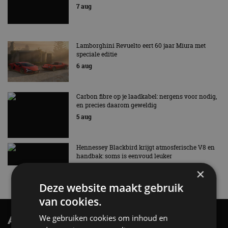
7 aug
Lamborghini Revuelto eert 60 jaar Miura met
speciale editie
6 aug
Carbon fibre op je laadkabel: nergens voor nodig,
en precies daarom geweldig
5 aug
Hennessey Blackbird krijgt atmosferische V8 en
handbak: soms is eenvoud leuker
5 aug
×
Deze website maakt gebruik
van cookies.
We gebruiken cookies om inhoud en
AutoRAI.nl TV
SUBSCRIBE