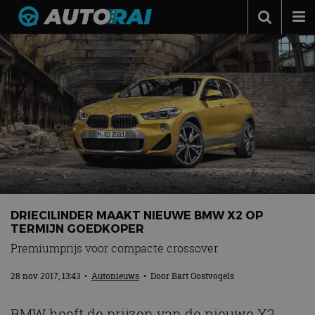
Autonieuws
Podcast
Autotests
Automerken
Adverteren
Contact
MotorRAI.nl
DRIECILINDER MAAKT NIEUWE BMW X2 OP
TERMIJN GOEDKOPER
Premiumprijs voor compacte crossover
28 nov 2017, 13:43
•
Autonieuws
• Door
Bart Oostvogels
BMW heeft de prijzen van de nieuwe X2