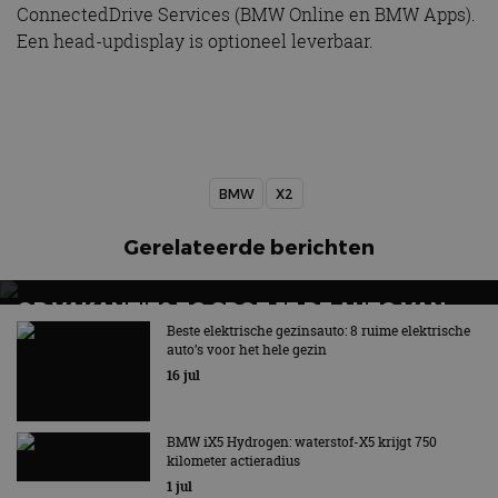
ConnectedDrive Services (BMW Online en BMW Apps).
Een head-updisplay is optioneel leverbaar.
BMW
X2
Gerelateerde berichten
OP VAKANTIE? ZO SPOT JE DE AUTO VAN
MORGEN
Beste elektrische gezinsauto: 8 ruime elektrische
auto’s voor het hele gezin
16 jul
BMW iX5 Hydrogen: waterstof-X5 krijgt 750
kilometer actieradius
1 jul