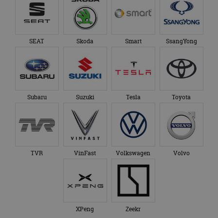
SEAT
Skoda
Smart
SsangYong
Subaru
Suzuki
Tesla
Toyota
TVR
VinFast
Volkswagen
Volvo
XPeng
Zeekr