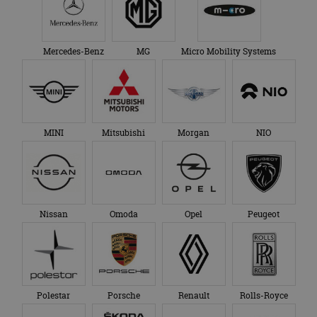
van de site.
en over eventuele
advertenties die de
_ga_SC6JKZPPKY
.autorai.nl
1 jaar 1
Deze cookie wordt
eindgebruiker heeft
maand
gebruikt door
gezien voordat hij de
Google Analytics
genoemde website
Mercedes-Benz
MG
Micro Mobility Systems
om de sessiestatus
bezocht.
te behouden.
MINI
Mitsubishi
Morgan
NIO
Nissan
Omoda
Opel
Peugeot
Polestar
Porsche
Renault
Rolls-Royce