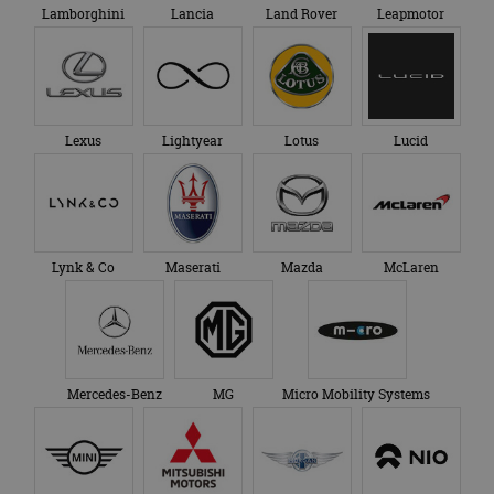
Lamborghini
Lancia
Land Rover
Leapmotor
Lexus
Lightyear
Lotus
Lucid
Lynk & Co
Maserati
Mazda
McLaren
Mercedes-Benz
MG
Micro Mobility Systems