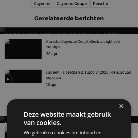
Cayenne
Cayenne Coupé
Porsche
Gerelateerde berichten
PORSCHE DOET WAT HYUNDAI AL DEED
Porsche Cayenne Coupé Electric blijkt veel
Zelf schakelen met E-Shift!
zuiniger
28 apr
Review – Porsche 911 Turbo S (2026), dé allround
supercar
13 apr
×
Nieuwste berichten
Deze website maakt gebruik
van cookies.
MET KORTING NAAR EV EXPERIENCE 2026?
AUTORAI REGELT HET!
Vergelijking: BMW iX3 vs Volvo EX60 – Welke
We gebruiken cookies om inhoud en
moet je hebben?