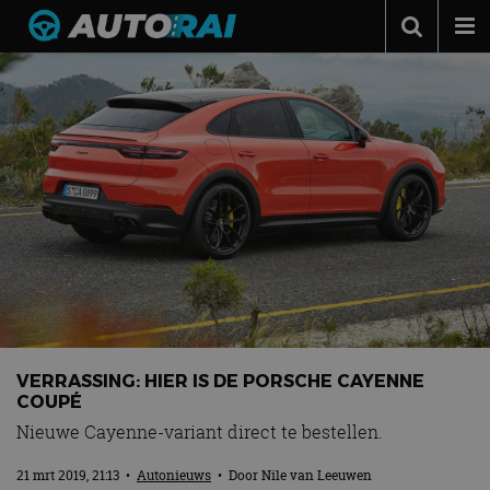
Autonieuws
Podcast
Autotests
Automerken
Adverteren
Contact
MotorRAI.nl
VERRASSING: HIER IS DE PORSCHE CAYENNE
COUPÉ
Nieuwe Cayenne-variant direct te bestellen.
21 mrt 2019, 21:13
•
Autonieuws
• Door
Nile van Leeuwen