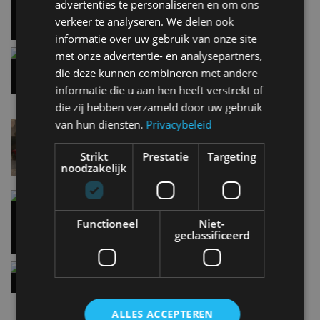
EV Experience 2026 van 24 tot 26 september
advertenties te personaliseren en om ons
28 mei
verkeer te analyseren. We delen ook
informatie over uw gebruik van onze site
Gespot: een Chevrolet Corvette Z06
met onze advertentie- en analysepartners,
7 aug
die deze kunnen combineren met andere
informatie die u aan hen heeft verstrekt of
die zij hebben verzameld door uw gebruik
van hun diensten.
Privacybeleid
Lamborghini Revuelto eert 60 jaar Miura met
speciale editie
6 aug
Strikt
Prestatie
Targeting
noodzakelijk
Carbon fibre op je laadkabel: nergens voor nodig,
en precies daarom geweldig
Functioneel
Niet-
5 aug
geclassificeerd
Hennessey Blackbird krijgt atmosferische V8 en
handbak: soms is eenvoud leuker
5 aug
ALLES ACCEPTEREN