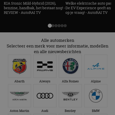
beveiligin
KIA Stonic Mild-Hybrid (2026),
Welke elektrische auto past b
op basis va
benzine, handbak, het bestaat nog! -
De EV Experience geeft ant
adres van 
REVIEW - AutoRAI TV
op je vraag! - AutoRAI TV
te omzeilen
essentieel 
ondersteu
veiligheid 
website fun
het bieden
beschermi
kwaadaard
Alle automerken
bezoekers.
Selecteer een merk voor meer informatie, modellen
CookieScriptConsent
4 weken 2
Deze cooki
CookieScript
en alle nieuwsberichten
dagen
gebruikt d
autorai.nl
Google Privacy Policy
Cookie-Scr
service om
cookievoo
bezoekers 
onthouden.
banner van
Script.com 
Abarth
Aiways
Alfa Romeo
Alpine
noodzakeli
te werken.
Aanbieder
Naam
Vervaldatum
Omschrijvi
Aston Martin
Audi
Bentley
BMW
Aanbieder
/
Domein
Naam
Vervaldatum
Omschrijving