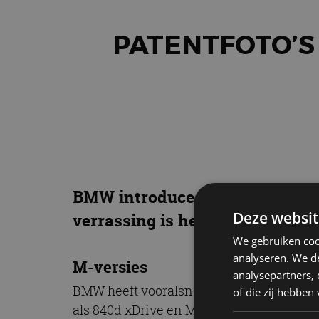
PATENTFOTO’S 
BMW introduceert in de loop va
Deze websit
verrassing is het design van dez
We gebruiken coo
analyseren. We de
M-versies
analysepartners,
BMW heeft vooralsnog alleen de 8 Serie
of die zij hebbe
als 840d xDrive en M850i xDrive. In de lo