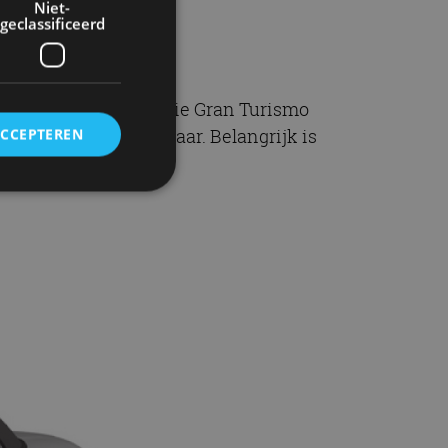
Niet-
geclassificeerd
ie Gran Coupé. De 6 Serie Gran Turismo
olgen? Ja, gelukkig maar. Belangrijk is
ACCEPTEREN
rd
elding en
ervice om
es van de bezoeker
unen van de
den van