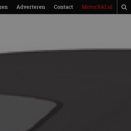
ken
Adverteren
Contact
MotorRAI.nl