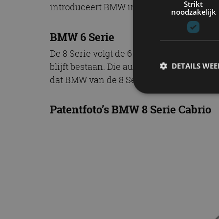
Strikt
introduceert BMW in 2019. De 8 Serie Cabr
noodzakelijk
BMW 6 Serie
De 8 Serie volgt de 6 Serie op. Dat wil ze
blijft bestaan. Die auto ging voorheen doo
DETAILS WE
dat BMW van de 8 Serie een zelfstandig
Patentfoto’s BMW 8 Serie Cabrio
S
Strikt noodzakelijke
accountbeheer. De we
Naam
cf_clearance