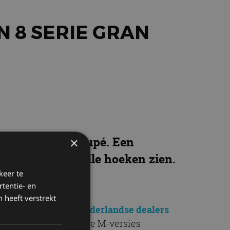
N 8 SERIE GRAN
8 Serie Gran Coupé. Een
×
 tot in detail alle hoeken zien.
keer te
tentie- en
 heeft verstrekt
4 november bij de Nederlandse dealers
ran Coupé bij. Ook alle M-versies