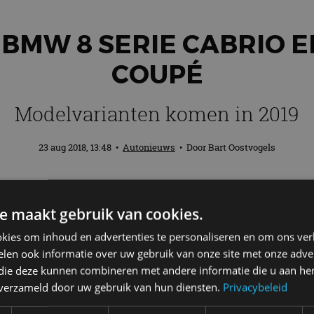
BMW 8 SERIE CABRIO E
COUPÉ
Modelvarianten komen in 2019
23 aug 2018, 13:48
•
Autonieuws
• Door
Bart Oostvogels
n 2019 de nieuwe BMW 8 Serie Cabrio en 
e maakt gebruik van cookies.
e auto’s niet meer. Patenttekeningen laten
kies om inhoud en advertenties te personaliseren en om ons ver
len ook informatie over uw gebruik van onze site met onze adver
 die deze kunnen combineren met andere informatie die u aan hen
 Coupé gepresenteerd. Deze nieuwkomer staat
vanaf 2
n verzameld door uw gebruik van hun diensten.
Privacybeleid
op van 2019 komen daar de 8 Serie Cabrio en 8 Serie G