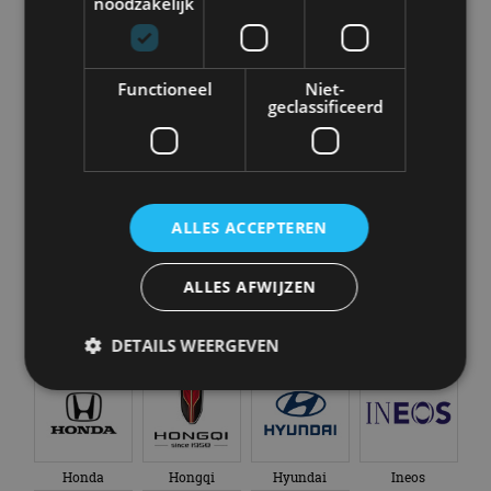
noodzakelijk
Functioneel
Niet-
Chevrolet
Citroën
Cupra
Dacia
geclassificeerd
Dongfeng
Donkervoort
DS
Ferrari
ALLES ACCEPTEREN
ALLES AFWIJZEN
DETAILS WEERGEVEN
Fiat
Firefly
Fisker
Ford
Strikt noodzakelijk
Prestatie
Targeting
Functioneel
Niet-geclassificeerd
Honda
Hongqi
Hyundai
Ineos