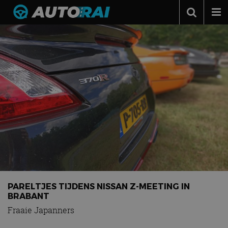
Autonieuws
Podcast
Autotests
Automerken
Adverteren
Contact
MotorRAI.nl
PARELTJES TIJDENS NISSAN Z-MEETING IN
BRABANT
Fraaie Japanners