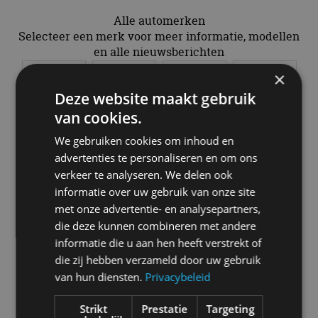
Alle automerken
Selecteer een merk voor meer informatie, modellen
en alle nieuwsberichten
×
Deze website maakt gebruik
van cookies.
Abarth
Aiways
Alfa Romeo
Alpine
We gebruiken cookies om inhoud en
advertenties te personaliseren en om ons
verkeer te analyseren. We delen ook
informatie over uw gebruik van onze site
met onze advertentie- en analysepartners,
Aston Martin
Audi
Bentley
BMW
die deze kunnen combineren met andere
informatie die u aan hen heeft verstrekt of
die zij hebben verzameld door uw gebruik
van hun diensten.
Privacybeleid
Bugatti
BYD
Cadillac
Caterham
Strikt
Prestatie
Targeting