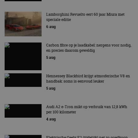
Lamborghini Revuelto eert 60 jaar Miura met
speciale editie
6 aug
Carbon fibre op je laadkabel: nergens voor nodig,
en precies daarom geweldig
5 aug
Hennessey Blackbird krijgt atmosferische V8 en
handbak: soms is eenvoud leuker
5 aug
Audi A2 e-Tron mikt op verbruik van 12,8 kWh
per 100 kilometer
4 aug
Elektrische Geely E2 (tijdelijk) net zo goedkoop