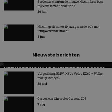
RACEAUTO VAN NISSAN
5 redenen waarom de nieuwe Nissan Leaf best
relevant is voor Nederland
Nieuwe Formula E GEN4-raceauto van Nissan
30 jun
Nissan geeft nu tot 10 jaar garantie, óók met
terugwerkende kracht
4 jun
Nieuwste berichten
MET KORTING NAAR EV EXPERIENCE 2026?
AUTORAI REGELT HET!
Vergelijking: BMW iX3 vs Volvo EX60 – Welke
moet je hebben?
EV Experience 2026 van 24 tot 26 september
28 mei
Gespot: een Chevrolet Corvette Z06
7 aug