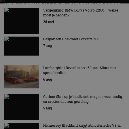
MET KORTING NAAR EV EXPERIENCE 2026?
AUTORAI REGELT HET!
Vergelijking: BMW iX3 vs Volvo EX60 – Welke
moet je hebben?
EV Experience 2026 van 24 tot 26 september
28 mei
Gespot: een Chevrolet Corvette Z06
7 aug
Lamborghini Revuelto eert 60 jaar Miura met
speciale editie
6 aug
Carbon fibre op je laadkabel: nergens voor nodig,
en precies daarom geweldig
5 aug
Hennessey Blackbird krijgt atmosferische V8 en