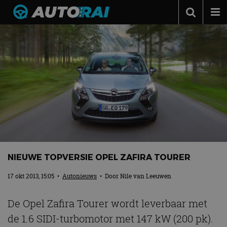
Autonieuws
Podcast
Autotests
Automerken
Adverteren
Contact
MotorRAI.nl
NIEUWE TOPVERSIE OPEL ZAFIRA TOURER
17 okt 2013, 15:05
•
Autonieuws
• Door
Nile van Leeuwen
De Opel Zafira Tourer wordt leverbaar met
de 1.6 SIDI-turbomotor met 147 kW (200 pk).