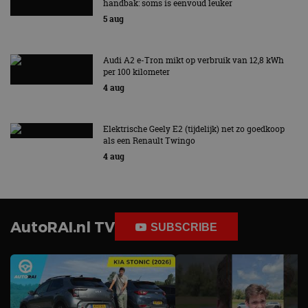
handbak: soms is eenvoud leuker
5 aug
Audi A2 e-Tron mikt op verbruik van 12,8 kWh
per 100 kilometer
4 aug
Elektrische Geely E2 (tijdelijk) net zo goedkoop
als een Renault Twingo
4 aug
AutoRAI.nl TV
SUBSCRIBE