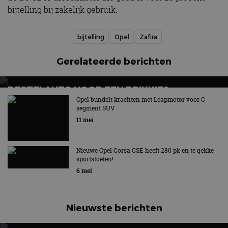
bijtelling bij zakelijk gebruik.
bijtelling
Opel
Zafira
Gerelateerde berichten
BESTELAUTO VOOR EEN PRIKKIE?
STELLANTIS KOMT MET SMART COMPACT
Opel bundelt krachten met Leapmotor voor C-
segment SUV
VAN-FAMILIE
11 mei
Smart Compact Van wordt onder vier merken
aangeboden
Nieuwe Opel Corsa GSE heeft 280 pk en te gekke
sportstoelen!
6 mei
Nieuwste berichten