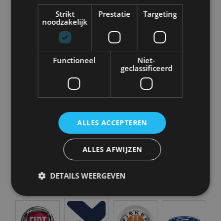
Strikt
Prestatie
Targeting
noodzakelijk
Aston Martin
Audi
Bentley
BMW
Functioneel
Niet-
geclassificeerd
Bugatti
BYD
Cadillac
Caterham
ALLES ACCEPTEREN
Chevrolet
Citroën
Cupra
Dacia
ALLES AFWIJZEN
DETAILS WEERGEVEN
Dongfeng
Donkervoort
DS
Ferrari
Strikt noodzakelijk
Prestatie
Targeting