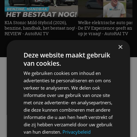
KIA Stonic Mild-Hybrid (2026),
Welke elektrische auto past b
benzine, handbak, het bestaat nog! -
De EV Experience geeft ant
REVIEW - AutoRAI TV
op je vraag! - AutoRAI TV
×
Deze website maakt gebruik
van cookies.
Alle automerken
Selecteer een merk voor meer informatie, modellen
We gebruiken cookies om inhoud en
en alle nieuwsberichten
advertenties te personaliseren en om ons
verkeer te analyseren. We delen ook
informatie over uw gebruik van onze site
met onze advertentie- en analysepartners,
die deze kunnen combineren met andere
Abarth
Aiways
Alfa Romeo
Alpine
informatie die u aan hen heeft verstrekt of
die zij hebben verzameld door uw gebruik
van hun diensten.
Privacybeleid